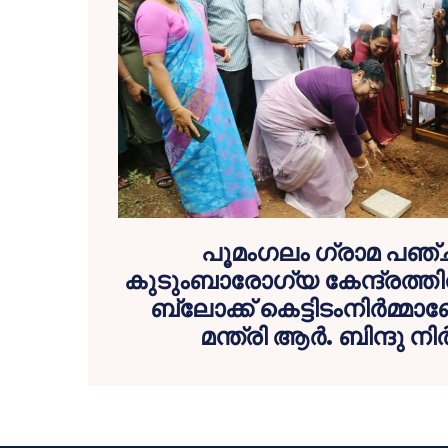
പൂമംഗലം ഗ്രാമ പഞ്
കുടുംബാരോഗ്യ കേന്ദ്രത്ത
ബ്ലോക്ക് കെട്ടിടംനിർമ്
മന്ത്രി ആര്‍. ബിന്ദു ന