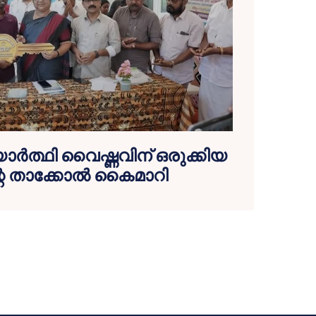
യാർത്ഥി വൈഷ്ണവിന് ഒരുക്കിയ
്റെ താക്കോൽ കൈമാറി