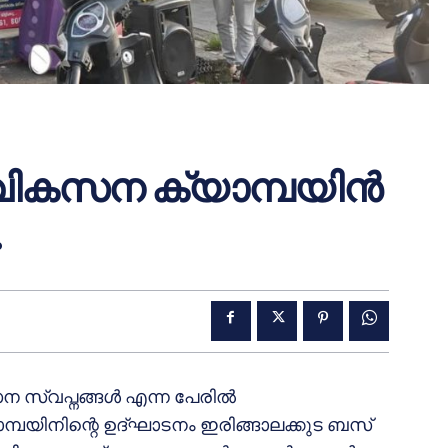
വികസന ക്യാമ്പയിൻ
.
സന സ്വപ്നങ്ങൾ എന്ന പേരിൽ
്പയിനിന്റെ ഉദ്ഘാടനം ഇരിങ്ങാലക്കുട ബസ്