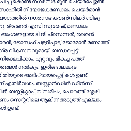
സ്ഥാപിച്ചുകൊണ്ട് നഗരസഭ മുൻ ചെയർപേഴ്സൺ
തു. സാഹിതി നിയോജകമണ്ഡലം ചെയർമാൻ
്ച യോഗത്തിൽ നഗരസഭ കൗൺസിലർ ബിജു
നു. ട്രഷറർ എസി സുരേഷ്, മണ്ഡലം
 അംഗങ്ങളായ ടി ജി പ്രസന്നൻ, ഭരതൻ
രൻ, ജോസഫ് പള്ളിപ്പാട്ട്, ജോമോൻ മണാത്ത്
ര വികസനവുമായി ബന്ധപ്പെട്ട്
്ഷേപിക്കാം. ഏറ്റവും മികച്ച പത്ത്
ാരങ്ങൾ നൽകും. ഇരിങ്ങാലക്കുട
ുടെ അഭിപ്രായപ്പെട്ടികൾ ഉണ്ട്.
ിന് എതിർവശം, ബസ്റ്റാൻഡിൽ ഡീൻസ്
്റിൽ ബസ്സ്റ്റോപ്പിന് സമീപം, പൊറത്തിശ്ശേരി
ാണം സെന്ററിലെ ആലിന് അടുത്ത് എല്ലാം
 ഉണ്ട്.