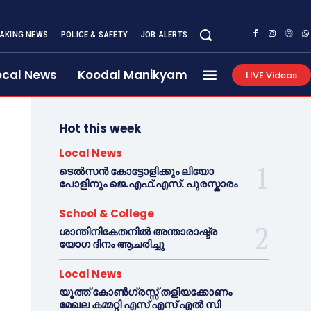
AKING NEWS
POLICE & SAFETY
JOB ALERTS
ocal News
Koodal Manikyam
LIVE Videos
Hot this week
Local News
ടെൽസൻ കോട്ടോളിക്കും ലിയോ
പോളിനും ജെ.എഫ്.എസ്. പുരസ്കാരം
School & College
ശാന്തിനികേതനിൽ അന്താരാഷ്ട്ര
യോഗ ദിനം ആചരിച്ചു
Local News
യൂത്ത് കോൺഗ്രസ്സ് തളിയക്കോണം
മേഖല കമ്മറ്റി എസ് എസ് എൽ സി