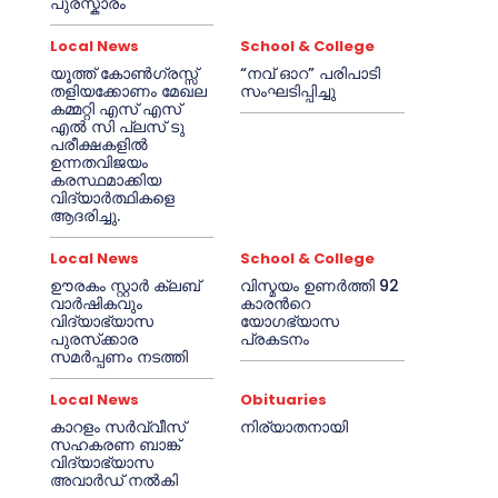
പുരസ്കാരം
Local News
School & College
യൂത്ത് കോൺഗ്രസ്സ്
“നവ് ഓറ” പരിപാടി
തളിയക്കോണം മേഖല
സംഘടിപ്പിച്ചു
കമ്മറ്റി എസ് എസ്
എൽ സി പ്ലസ് ടു
പരീക്ഷകളിൽ
ഉന്നതവിജയം
കരസ്ഥമാക്കിയ
വിദ്യാർത്ഥികളെ
ആദരിച്ചു.
Local News
School & College
ഊരകം സ്റ്റാർ ക്ലബ്
വിസ്മയം ഉണർത്തി 92
വാർഷികവും
കാരൻറെ
വിദ്യാഭ്യാസ
യോഗഭ്യാസ
പുരസ്‌ക്കാര
പ്രകടനം
സമർപ്പണം നടത്തി
Local News
Obituaries
കാറളം സർവ്വീസ്
നിര്യാതനായി
സഹകരണ ബാങ്ക്
വിദ്യാഭ്യാസ
അവാർഡ് നൽകി