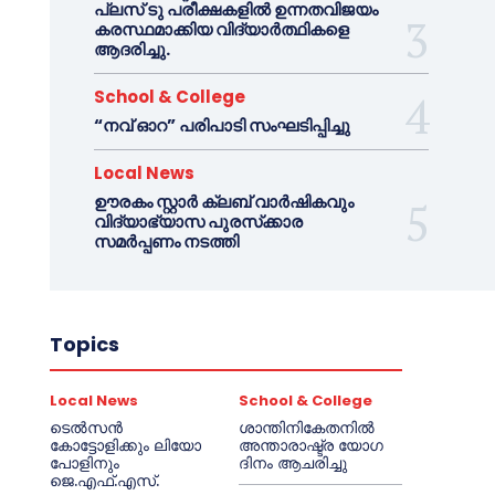
പ്ലസ് ടു പരീക്ഷകളിൽ ഉന്നതവിജയം
കരസ്ഥമാക്കിയ വിദ്യാർത്ഥികളെ
ആദരിച്ചു.
School & College
“നവ് ഓറ” പരിപാടി സംഘടിപ്പിച്ചു
Local News
ഊരകം സ്റ്റാർ ക്ലബ് വാർഷികവും
വിദ്യാഭ്യാസ പുരസ്‌ക്കാര
സമർപ്പണം നടത്തി
Topics
Local News
School & College
ടെൽസൻ
ശാന്തിനികേതനിൽ
കോട്ടോളിക്കും ലിയോ
അന്താരാഷ്ട്ര യോഗ
പോളിനും
ദിനം ആചരിച്ചു
ജെ.എഫ്.എസ്.