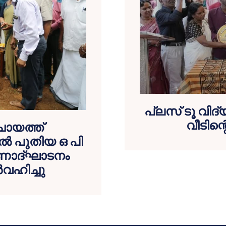
പ്ലസ് ടൂ വിദ്
വീടിന
ചായത്ത്
ിൽ പുതിയ ഒ പി
മാണോദ്ഘാടനം
ിർവഹിച്ചു