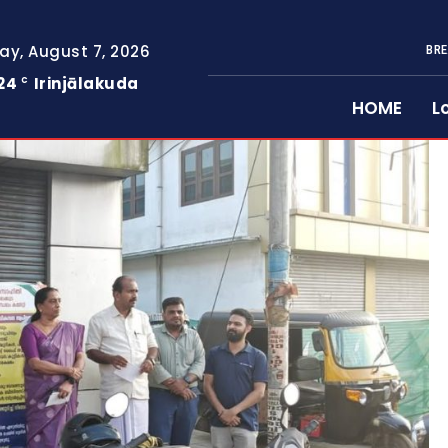
day, August 7, 2026
BRE
24
Irinjālakuda
C
HOME
L