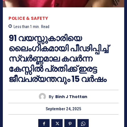
POLICE & SAFETY
Less than 1
min.
Read
91 വയസ്സുകാരിയെ
ലൈംഗികമായി പീഢിപ്പിച്ച്
സ്വർണ്ണമാല കവർന്ന
കേസ്സിൽ പ്രതിക്ക് ഇരട്ട
ജീവപര്യന്തവും 15 വർഷം
By
Binh J Thottan
September 24, 2025