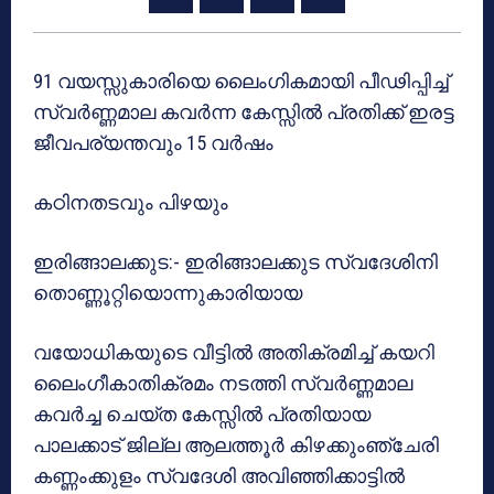
91 വയസ്സുകാരിയെ ലൈംഗികമായി പീഢിപ്പിച്ച്
സ്വർണ്ണമാല കവർന്ന കേസ്സിൽ പ്രതിക്ക് ഇരട്ട
ജീവപര്യന്തവും 15 വർഷം
കഠിനതടവും പിഴയും
ഇരിങ്ങാലക്കുട:- ഇരിങ്ങാലക്കുട സ്വദേശിനി
തൊണ്ണൂറ്റിയൊന്നുകാരിയായ
വയോധികയുടെ വീട്ടിൽ അതിക്രമിച്ച് കയറി
ലൈംഗീകാതിക്രമം നടത്തി സ്വർണ്ണമാല
കവർച്ച ചെയ്‌ത കേസ്സിൽ പ്രതിയായ
പാലക്കാട് ജില്ല ആലത്തൂർ കിഴക്കുംഞ്ചേരി
കണ്ണംക്കുളം സ്വദേശി അവിഞ്ഞിക്കാട്ടിൽ