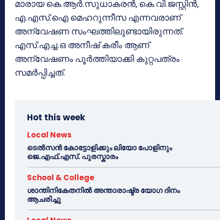
മാരായ കെ.ആർ.സുധാകരൻ, കെ.വി.ജസ്റ്റിൻ,
എ.എസ്.ഐ മെഹറുന്നീസ എന്നവരാണ്
അന്വേഷണ സംഘത്തിലുണ്ടായിരുന്നത്.
എസ്.എച്ച.ഒ അനീഷ് കരീം ആണ്
അന്വേഷണം പൂർത്തിയാക്കി കുറ്റപത്രം
സമർപ്പിച്ചത്.
Hot this week
Local News
ടെൽസൻ കോട്ടോളിക്കും ലിയോ പോളിനും
ജെ.എഫ്.എസ്. പുരസ്കാരം
School & College
ശാന്തിനികേതനിൽ അന്താരാഷ്ട്ര യോഗ ദിനം
ആചരിച്ചു