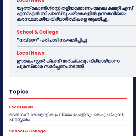
Local News
യൂത്ത് കോൺഗ്രസ്സ് തളിയക്കോണം മേഖല കമ്മറ്റി എസ്
എസ് എൽ സി പ്ലസ് ടു പരീക്ഷകളിൽ ഉന്നതവിജയം
കരസ്ഥമാക്കിയ വിദ്യാർത്ഥികളെ ആദരിച്ചു.
School & College
“നവ് ഓറ” പരിപാടി സംഘടിപ്പിച്ചു
Local News
ഊരകം സ്റ്റാർ ക്ലബ് വാർഷികവും വിദ്യാഭ്യാസ
പുരസ്‌ക്കാര സമർപ്പണം നടത്തി
Topics
Local News
ടെൽസൻ കോട്ടോളിക്കും ലിയോ പോളിനും ജെ.എഫ്.എസ്.
പുരസ്കാരം
School & College