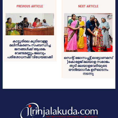
PREVIOUS ARTICLE
NEXT ARTICLE
കാട്ടൂരിലെ കുടിവെള്ള
മലിനീകരണം സംബന്ധിച്ച
ജനങ്ങൾക്ക് ആശങ്ക
വേണ്ടമണ്ണും ജലവും
പരിശോധനക്ക് വിധേയമാക്കി
സെന്റ്.ജോസഫ്സ്(ഓട്ടോണമസ്
)കോളേജ് മലയാള സമാജം
തുടി മലയാളവേദിയുടെ
ഔദ്യോഗിക ഉദ്ഘാടനം
നടന്നു