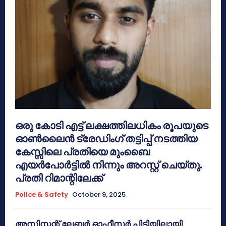
ഒരു കോടി എട്ട് ലക്ഷത്തിലധികം രൂപയുടെ
ഓൺലൈൻ ട്രേഡിംഗ് തട്ടിപ്പ് നടത്തിയ
കേസ്സിലെ പ്രതിയെ മുംബൈ
എയർപോർട്ടിൽ നിന്നും അറസ്റ്റ് ചെയ്തു.
പ്രതി റിമാന്റിലേക്ക്
Police & Safety
October 9, 2025
അസിസ്റ്റന്റ് ലേബർ ഓഫീസർ പിടിയിലായി