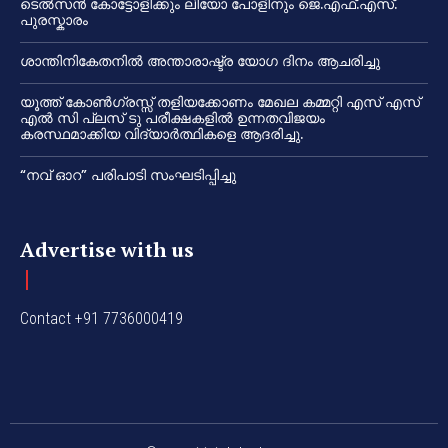
ടെൽസൻ കോട്ടോളിക്കും ലിയോ പോളിനും ജെ.എഫ്.എസ്.
പുരസ്കാരം
ശാന്തിനികേതനിൽ അന്താരാഷ്ട്ര യോഗ ദിനം ആചരിച്ചു
യൂത്ത് കോൺഗ്രസ്സ് തളിയക്കോണം മേഖല കമ്മറ്റി എസ് എസ്
എൽ സി പ്ലസ് ടു പരീക്ഷകളിൽ ഉന്നതവിജയം
കരസ്ഥമാക്കിയ വിദ്യാർത്ഥികളെ ആദരിച്ചു.
“നവ് ഓറ” പരിപാടി സംഘടിപ്പിച്ചു
Advertise with us
Contact +91 7736000419