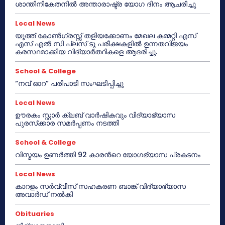
ശാന്തിനികേതനിൽ അന്താരാഷ്ട്ര യോഗ ദിനം ആചരിച്ചു
Local News
യൂത്ത് കോൺഗ്രസ്സ് തളിയക്കോണം മേഖല കമ്മറ്റി എസ്
എസ് എൽ സി പ്ലസ് ടു പരീക്ഷകളിൽ ഉന്നതവിജയം
കരസ്ഥമാക്കിയ വിദ്യാർത്ഥികളെ ആദരിച്ചു.
School & College
“നവ് ഓറ” പരിപാടി സംഘടിപ്പിച്ചു
Local News
ഊരകം സ്റ്റാർ ക്ലബ് വാർഷികവും വിദ്യാഭ്യാസ
പുരസ്‌ക്കാര സമർപ്പണം നടത്തി
School & College
വിസ്മയം ഉണർത്തി 92 കാരൻറെ യോഗഭ്യാസ പ്രകടനം
Local News
കാറളം സർവ്വീസ് സഹകരണ ബാങ്ക് വിദ്യാഭ്യാസ
അവാർഡ് നൽകി
Obituaries