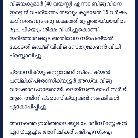
വിജയകുമാർ (40 വയസ്സ്) എന്നാ ബിജുവിനെ
ഇരട്ട ജീവപര്യന്തം തടവും കൂടാതെ 15 വർഷം
കഠിനതടവും ഒരു ലക്ഷത്തി മുപ്പത്തയ്യായിരം
രൂപ പിഴയും ശിക്ഷ വിധിച്ചുകൊണ്ട്
ഇരിഞ്ഞാലക്കുട അതിവേഗ സ്പെഷ്യൽ
കോടതി ജഡ്ജ്’ വിവീജ സേതുമോഹൻ വിധി
പ്രസ്താവിച്ചു.
പ്രോസിക്യൂഷനുവേണ്ടി സ്പെഷ്യൽ
പബ്ലിക് പ്രോസിക്യൂട്ടർ അഡ്വ. വിജു
വാഴക്കാല ഹാജരായി. ലെയ്‌സൺ ഓഫീസർ ടി.
ആർ. രജിനി പ്രോസിക്യൂഷൻ നടപടികൾ
ഏകോപിപ്പിച്ചു.
അന്നത്തെ ഇരിഞ്ഞാലക്കുട പോലീസ് സ്റ്റേഷൻ
എസ്.എച്ച്.ഒ അനീഷ് കരീം, ജി.എസ്.ഐ