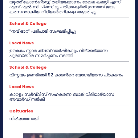
യൂത്ത് കോൺഗ്രസ്സ് തളിയക്കോണം മേഖല കമ്മറ്റി എസ്
എസ് എൽ സി പ്ലസ് ടു പരീക്ഷകളിൽ ഉന്നതവിജയം
കരസ്ഥമാക്കിയ വിദ്യാർത്ഥികളെ ആദരിച്ചു.
School & College
“നവ് ഓറ” പരിപാടി സംഘടിപ്പിച്ചു
Local News
ഊരകം സ്റ്റാർ ക്ലബ് വാർഷികവും വിദ്യാഭ്യാസ
പുരസ്‌ക്കാര സമർപ്പണം നടത്തി
School & College
വിസ്മയം ഉണർത്തി 92 കാരൻറെ യോഗഭ്യാസ പ്രകടനം
Local News
കാറളം സർവ്വീസ് സഹകരണ ബാങ്ക് വിദ്യാഭ്യാസ
അവാർഡ് നൽകി
Obituaries
നിര്യാതനായി