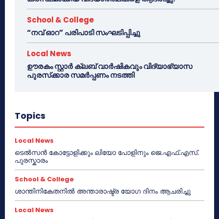
School & College
“നവ് ഓറ” പരിപാടി സംഘടിപ്പിച്ചു
Local News
ഊരകം സ്റ്റാർ ക്ലബ് വാർഷികവും വിദ്യാഭ്യാസ
പുരസ്‌ക്കാര സമർപ്പണം നടത്തി
Topics
Local News
ടെൽസൻ കോട്ടോളിക്കും ലിയോ പോളിനും ജെ.എഫ്.എസ്.
പുരസ്കാരം
School & College
ശാന്തിനികേതനിൽ അന്താരാഷ്ട്ര യോഗ ദിനം ആചരിച്ചു
Local News