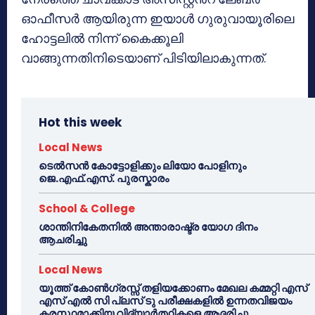
ഓഫീസർ ആയിരുന്ന ഇയാൾ ഗുരുവായൂരിലെ
ഹോട്ടലിൽ നിന്ന് കൈക്കൂലി
വാങ്ങുന്നതിനിടെയാണ് പിടിയിലാകുന്നത്.
Hot this week
Local News
ടെൽസൻ കോട്ടോളിക്കും ലിയോ പോളിനും
ജെ.എഫ്.എസ്. പുരസ്കാരം
School & College
ശാന്തിനികേതനിൽ അന്താരാഷ്ട്ര യോഗ ദിനം
ആചരിച്ചു
Local News
യൂത്ത് കോൺഗ്രസ്സ് തളിയക്കോണം മേഖല കമ്മറ്റി എസ്
എസ് എൽ സി പ്ലസ് ടു പരീക്ഷകളിൽ ഉന്നതവിജയം
കരസ്ഥമാക്കിയ വിദ്യാർത്ഥികളെ ആദരിച്ചു.