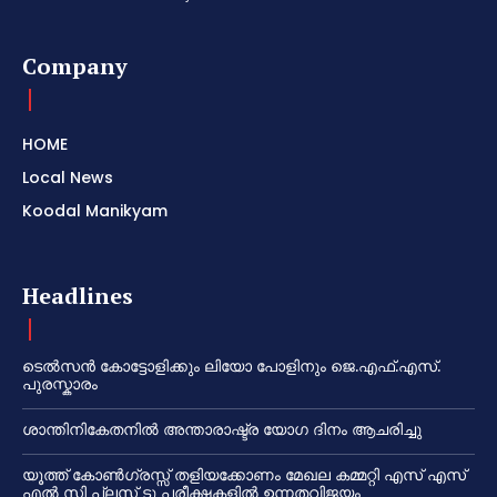
HOME
LOCAL NEWS
KOODAL MANIKYAM
First News Portal in Irinjalakuda.
Company
HOME
Local News
Koodal Manikyam
Headlines