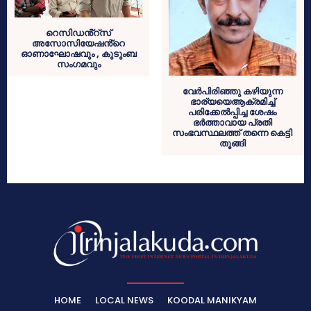
റെസിഡൻ്റ്സ്
അസോസിയേഷൻ്റെ
ഓണാഘോഷവും , കുടുംബ
സംഗമവും
വേർപിരിഞ്ഞു കഴിയുന്ന
ഭാര്യയെആക്രമിച്ച്
പരിക്കേൽപ്പിച്ച ശേഷം
ഭർത്താവായ പ്രതി
സംഭവസ്ഥലത്ത് തന്നെ കെട്ടി
തൂങ്ങി
HOME
LOCAL NEWS
KOODAL MANIKYAM