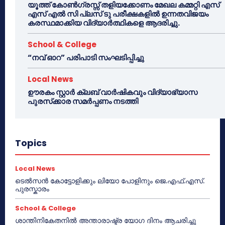
യൂത്ത് കോൺഗ്രസ്സ് തളിയക്കോണം മേഖല കമ്മറ്റി എസ്
എസ് എൽ സി പ്ലസ് ടു പരീക്ഷകളിൽ ഉന്നതവിജയം
കരസ്ഥമാക്കിയ വിദ്യാർത്ഥികളെ ആദരിച്ചു.
School & College
“നവ് ഓറ” പരിപാടി സംഘടിപ്പിച്ചു
Local News
ഊരകം സ്റ്റാർ ക്ലബ് വാർഷികവും വിദ്യാഭ്യാസ
പുരസ്‌ക്കാര സമർപ്പണം നടത്തി
Topics
Local News
ടെൽസൻ കോട്ടോളിക്കും ലിയോ പോളിനും ജെ.എഫ്.എസ്.
പുരസ്കാരം
School & College
ശാന്തിനികേതനിൽ അന്താരാഷ്ട്ര യോഗ ദിനം ആചരിച്ചു