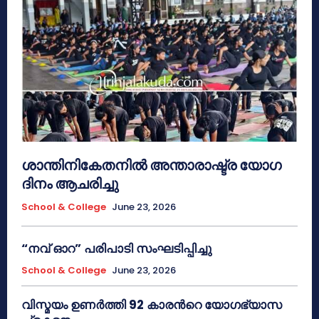
ശാന്തിനികേതനിൽ അന്താരാഷ്ട്ര യോഗ
ദിനം ആചരിച്ചു
School & College
June 23, 2026
“നവ് ഓറ” പരിപാടി സംഘടിപ്പിച്ചു
School & College
June 23, 2026
വിസ്മയം ഉണർത്തി 92 കാരൻറെ യോഗഭ്യാസ