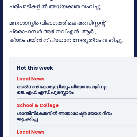
പരിപാടികളിൽ അധ്യക്ഷത വഹിച്ചു.
മനഃശാസ്ത്ര വിഭാഗത്തിലെ അസിസ്റ്റന്റ്
പ്രൊഫസർ അഭിനവ് എൻ. ആർ.,
ക്യാംപയിൻ ന് പ്രധാന നേതൃത്വം വഹിച്ചു.
Hot this week
Local News
ടെൽസൻ കോട്ടോളിക്കും ലിയോ പോളിനും
ജെ.എഫ്.എസ്. പുരസ്കാരം
School & College
ശാന്തിനികേതനിൽ അന്താരാഷ്ട്ര യോഗ ദിനം
ആചരിച്ചു
Local News