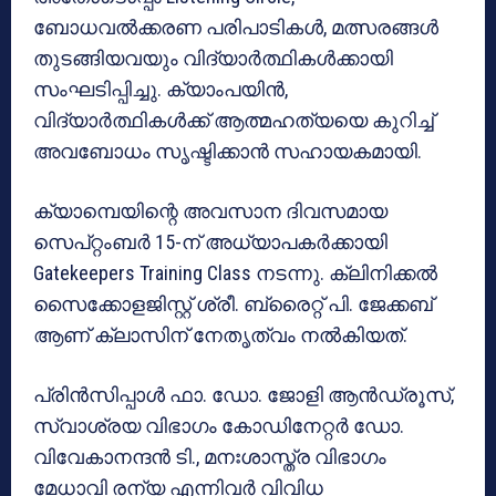
ബോധവൽക്കരണ പരിപാടികൾ, മത്സരങ്ങൾ
തുടങ്ങിയവയും വിദ്യാർത്ഥികൾക്കായി
സംഘടിപ്പിച്ചു. ക്യാംപയിൻ,
വിദ്യാർത്ഥികൾക്ക് ആത്മഹത്യയെ കുറിച്ച്
അവബോധം സൃഷ്ടിക്കാൻ സഹായകമായി.
ക്യാമ്പെയിന്റെ അവസാന ദിവസമായ
സെപ്റ്റംബർ 15-ന് അധ്യാപകർക്കായി
Gatekeepers Training Class നടന്നു. ക്ലിനിക്കൽ
സൈക്കോളജിസ്റ്റ് ശ്രീ. ബ്രൈറ്റ് പി. ജേക്കബ്
ആണ് ക്ലാസിന് നേതൃത്വം നൽകിയത്.
പ്രിൻസിപ്പാൾ ഫാ. ഡോ. ജോളി ആൻഡ്രൂസ്,
സ്വാശ്രയ വിഭാഗം കോഡിനേറ്റർ ഡോ.
വിവേകാനന്ദൻ ടി., മനഃശാസ്ത്ര വിഭാഗം
മേധാവി രന്യ എന്നിവർ വിവിധ