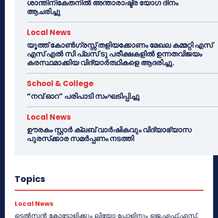
ശാന്തിനികേതനിൽ അന്താരാഷ്ട്ര യോഗ ദിനം
ആചരിച്ചു
Local News
യൂത്ത് കോൺഗ്രസ്സ് തളിയക്കോണം മേഖല കമ്മറ്റി എസ്
എസ് എൽ സി പ്ലസ് ടു പരീക്ഷകളിൽ ഉന്നതവിജയം
കരസ്ഥമാക്കിയ വിദ്യാർത്ഥികളെ ആദരിച്ചു.
School & College
“നവ് ഓറ” പരിപാടി സംഘടിപ്പിച്ചു
Local News
ഊരകം സ്റ്റാർ ക്ലബ് വാർഷികവും വിദ്യാഭ്യാസ
പുരസ്‌ക്കാര സമർപ്പണം നടത്തി
Topics
Local News
ടെൽസൻ കോട്ടോളിക്കും ലിയോ പോളിനും ജെ.എഫ്.എസ്.