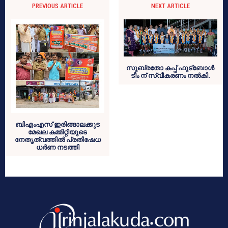
PREVIOUS ARTICLE
NEXT ARTICLE
സുബ്രതോ കപ്പ് ഫുട്ബോൾ
ടീം ന് സ്വീകരണം നൽകി.
ബിഎംഎസ് ഇരിങ്ങാലക്കുട
മേഖല കമ്മിറ്റിയുടെ
നേതൃത്വത്തിൽ പ്രതിഷേധ
ധർണ നടത്തി