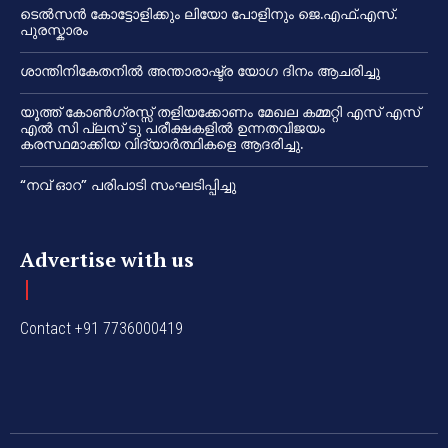
ടെൽസൻ കോട്ടോളിക്കും ലിയോ പോളിനും ജെ.എഫ്.എസ്.
പുരസ്കാരം
ശാന്തിനികേതനിൽ അന്താരാഷ്ട്ര യോഗ ദിനം ആചരിച്ചു
യൂത്ത് കോൺഗ്രസ്സ് തളിയക്കോണം മേഖല കമ്മറ്റി എസ് എസ്
എൽ സി പ്ലസ് ടു പരീക്ഷകളിൽ ഉന്നതവിജയം
കരസ്ഥമാക്കിയ വിദ്യാർത്ഥികളെ ആദരിച്ചു.
“നവ് ഓറ” പരിപാടി സംഘടിപ്പിച്ചു
Advertise with us
Contact +91 7736000419