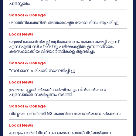
പുരസ്കാരം
School & College
ശാന്തിനികേതനിൽ അന്താരാഷ്ട്ര യോഗ ദിനം ആചരിച്ചു
Local News
യൂത്ത് കോൺഗ്രസ്സ് തളിയക്കോണം മേഖല കമ്മറ്റി എസ്
എസ് എൽ സി പ്ലസ് ടു പരീക്ഷകളിൽ ഉന്നതവിജയം
കരസ്ഥമാക്കിയ വിദ്യാർത്ഥികളെ ആദരിച്ചു.
School & College
“നവ് ഓറ” പരിപാടി സംഘടിപ്പിച്ചു
Local News
ഊരകം സ്റ്റാർ ക്ലബ് വാർഷികവും വിദ്യാഭ്യാസ
പുരസ്‌ക്കാര സമർപ്പണം നടത്തി
School & College
വിസ്മയം ഉണർത്തി 92 കാരൻറെ യോഗഭ്യാസ പ്രകടനം
Local News
കാറളം സർവ്വീസ് സഹകരണ ബാങ്ക് വിദ്യാഭ്യാസ