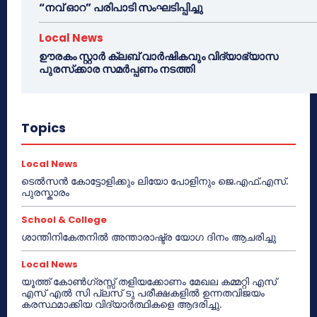
“നവ് ഓറ” പരിപാടി സംഘടിപ്പിച്ചു
Local News
ഊരകം സ്റ്റാർ ക്ലബ് വാർഷികവും വിദ്യാഭ്യാസ
പുരസ്‌ക്കാര സമർപ്പണം നടത്തി
Topics
Local News
ടെൽസൻ കോട്ടോളിക്കും ലിയോ പോളിനും ജെ.എഫ്.എസ്.
പുരസ്കാരം
School & College
ശാന്തിനികേതനിൽ അന്താരാഷ്ട്ര യോഗ ദിനം ആചരിച്ചു
Local News
യൂത്ത് കോൺഗ്രസ്സ് തളിയക്കോണം മേഖല കമ്മറ്റി എസ്
എസ് എൽ സി പ്ലസ് ടു പരീക്ഷകളിൽ ഉന്നതവിജയം
കരസ്ഥമാക്കിയ വിദ്യാർത്ഥികളെ ആദരിച്ചു.