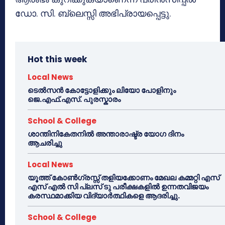
ഡോ. സി. ബ്ലെസ്സി അഭിപ്രായപ്പെട്ടു.
Hot this week
Local News
ടെൽസൻ കോട്ടോളിക്കും ലിയോ പോളിനും
ജെ.എഫ്.എസ്. പുരസ്കാരം
School & College
ശാന്തിനികേതനിൽ അന്താരാഷ്ട്ര യോഗ ദിനം
ആചരിച്ചു
Local News
യൂത്ത് കോൺഗ്രസ്സ് തളിയക്കോണം മേഖല കമ്മറ്റി എസ്
എസ് എൽ സി പ്ലസ് ടു പരീക്ഷകളിൽ ഉന്നതവിജയം
കരസ്ഥമാക്കിയ വിദ്യാർത്ഥികളെ ആദരിച്ചു.
School & College