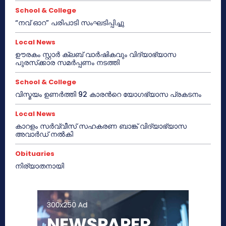
School & College
“നവ് ഓറ” പരിപാടി സംഘടിപ്പിച്ചു
Local News
ഊരകം സ്റ്റാർ ക്ലബ് വാർഷികവും വിദ്യാഭ്യാസ
പുരസ്‌ക്കാര സമർപ്പണം നടത്തി
School & College
വിസ്മയം ഉണർത്തി 92 കാരൻറെ യോഗഭ്യാസ പ്രകടനം
Local News
കാറളം സർവ്വീസ് സഹകരണ ബാങ്ക് വിദ്യാഭ്യാസ
അവാർഡ് നൽകി
Obituaries
നിര്യാതനായി