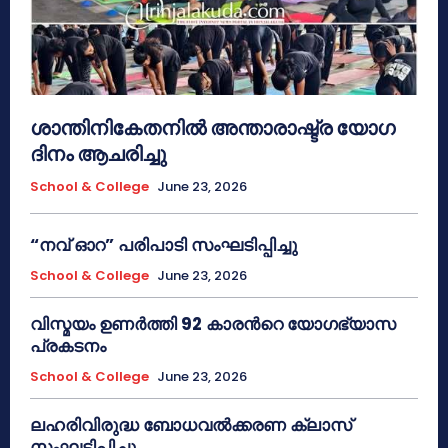
ശാന്തിനികേതനിൽ അന്താരാഷ്ട്ര യോഗ
ദിനം ആചരിച്ചു
School & College
June 23, 2026
“നവ് ഓറ” പരിപാടി സംഘടിപ്പിച്ചു
School & College
June 23, 2026
വിസ്മയം ഉണർത്തി 92 കാരൻറെ യോഗഭ്യാസ
പ്രകടനം
School & College
June 23, 2026
ലഹരിവിരുദ്ധ ബോധവൽക്കരണ ക്ലാസ്
സംഘടിപ്പിച്ചു