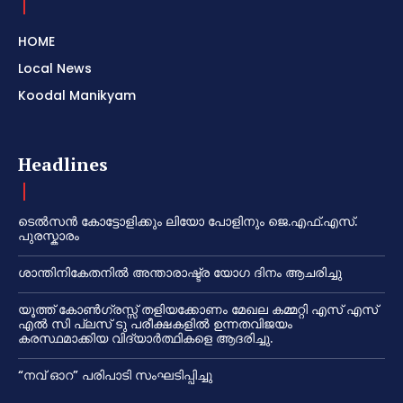
HOME
Local News
Koodal Manikyam
Headlines
ടെൽസൻ കോട്ടോളിക്കും ലിയോ പോളിനും ജെ.എഫ്.എസ്.
പുരസ്കാരം
ശാന്തിനികേതനിൽ അന്താരാഷ്ട്ര യോഗ ദിനം ആചരിച്ചു
യൂത്ത് കോൺഗ്രസ്സ് തളിയക്കോണം മേഖല കമ്മറ്റി എസ് എസ്
എൽ സി പ്ലസ് ടു പരീക്ഷകളിൽ ഉന്നതവിജയം
കരസ്ഥമാക്കിയ വിദ്യാർത്ഥികളെ ആദരിച്ചു.
“നവ് ഓറ” പരിപാടി സംഘടിപ്പിച്ചു