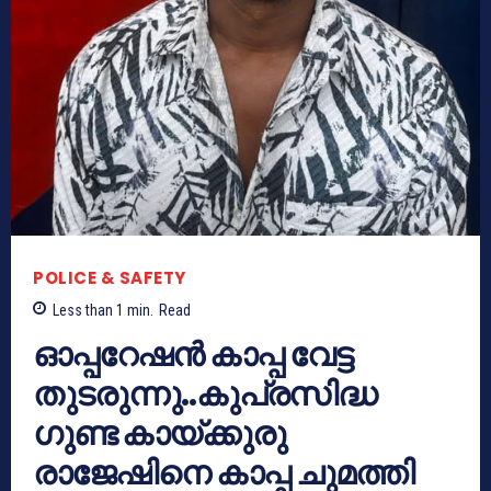
POLICE & SAFETY
Less than 1
min.
Read
ഓപ്പറേഷൻ കാപ്പ വേട്ട
തുടരുന്നു..കുപ്രസിദ്ധ
ഗുണ്ട കായ്ക്കുരു
രാജേഷിനെ കാപ്പ ചുമത്തി