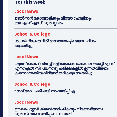
Hot this week
Local News
ടെൽസൻ കോട്ടോളിക്കും ലിയോ പോളിനും
ജെ.എഫ്.എസ്. പുരസ്കാരം
School & College
ശാന്തിനികേതനിൽ അന്താരാഷ്ട്ര യോഗ ദിനം
ആചരിച്ചു
Local News
യൂത്ത് കോൺഗ്രസ്സ് തളിയക്കോണം മേഖല കമ്മറ്റി എസ്
എസ് എൽ സി പ്ലസ് ടു പരീക്ഷകളിൽ ഉന്നതവിജയം
കരസ്ഥമാക്കിയ വിദ്യാർത്ഥികളെ ആദരിച്ചു.
School & College
“നവ് ഓറ” പരിപാടി സംഘടിപ്പിച്ചു
Local News
ഊരകം സ്റ്റാർ ക്ലബ് വാർഷികവും വിദ്യാഭ്യാസ
പുരസ്‌ക്കാര സമർപ്പണം നടത്തി