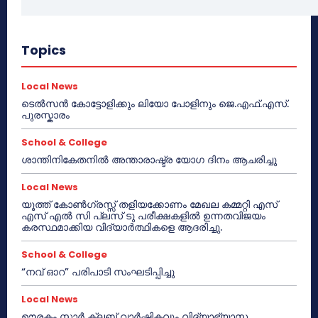
Topics
Local News
ടെൽസൻ കോട്ടോളിക്കും ലിയോ പോളിനും ജെ.എഫ്.എസ്.
പുരസ്കാരം
School & College
ശാന്തിനികേതനിൽ അന്താരാഷ്ട്ര യോഗ ദിനം ആചരിച്ചു
Local News
യൂത്ത് കോൺഗ്രസ്സ് തളിയക്കോണം മേഖല കമ്മറ്റി എസ്
എസ് എൽ സി പ്ലസ് ടു പരീക്ഷകളിൽ ഉന്നതവിജയം
കരസ്ഥമാക്കിയ വിദ്യാർത്ഥികളെ ആദരിച്ചു.
School & College
“നവ് ഓറ” പരിപാടി സംഘടിപ്പിച്ചു
Local News
ഊരകം സ്റ്റാർ ക്ലബ് വാർഷികവും വിദ്യാഭ്യാസ