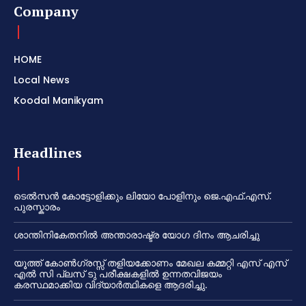
Company
HOME
Local News
Koodal Manikyam
Headlines
ടെൽസൻ കോട്ടോളിക്കും ലിയോ പോളിനും ജെ.എഫ്.എസ്.
പുരസ്കാരം
ശാന്തിനികേതനിൽ അന്താരാഷ്ട്ര യോഗ ദിനം ആചരിച്ചു
യൂത്ത് കോൺഗ്രസ്സ് തളിയക്കോണം മേഖല കമ്മറ്റി എസ് എസ്
എൽ സി പ്ലസ് ടു പരീക്ഷകളിൽ ഉന്നതവിജയം
കരസ്ഥമാക്കിയ വിദ്യാർത്ഥികളെ ആദരിച്ചു.