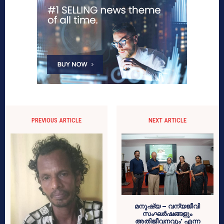
PREVIOUS ARTICLE
NEXT ARTICLE
മനുഷ്യ – വന്യജീവി
സംഘർഷങ്ങളും
അതിജീവനവും’ എന്ന