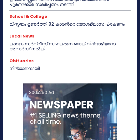
പുരസ്‌ക്കാര സമർപ്പണം നടത്തി
School & College
വിസ്മയം ഉണർത്തി 92 കാരൻറെ യോഗഭ്യാസ പ്രകടനം
Local News
കാറളം സർവ്വീസ് സഹകരണ ബാങ്ക് വിദ്യാഭ്യാസ
അവാർഡ് നൽകി
Obituaries
നിര്യാതനായി