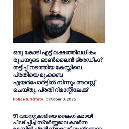
ഒരു കോടി എട്ട് ലക്ഷത്തിലധികം
രൂപയുടെ ഓൺലൈൻ ട്രേഡിംഗ്
തട്ടിപ്പ് നടത്തിയ കേസ്സിലെ
പ്രതിയെ മുംബൈ
എയർപോർട്ടിൽ നിന്നും അറസ്റ്റ്
ചെയ്തു. പ്രതി റിമാന്റിലേക്ക്
Police & Safety
October 9, 2025
91 വയസ്സുകാരിയെ ലൈംഗികമായി
പീഢിപ്പിച്ച് സ്വർണ്ണമാല കവർന്ന
കേസ്സിൽ പ്രതിക്ക് ഇരട്ട ജീവപര്യന്തവും