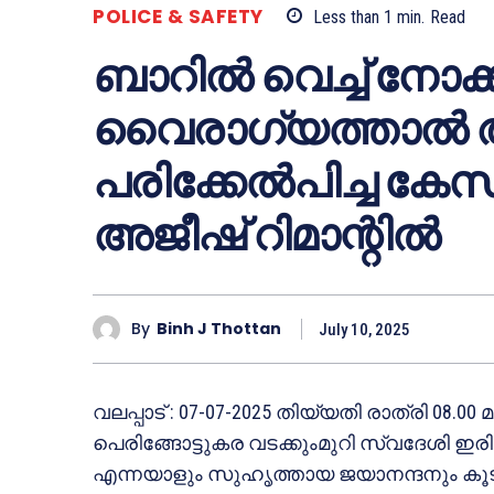
POLICE & SAFETY
Less than 1
min.
Read
ബാറിൽ വെച്ച് നോക്ക
വൈരാഗ്യത്താൽ ആക
പരിക്കേൽപിച്ച കേസ
അജീഷ് റിമാന്റിൽ
By
Binh J Thottan
July 10, 2025
വലപ്പാട് : 07-07-2025 തിയ്യതി രാത്രി 08
പെരിങ്ങോട്ടുകര വടക്കുംമുറി സ്വദേശി ഇര
എന്നയാളും സുഹൃത്തായ ജയാനന്ദനും കൂടി 