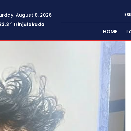
urday, August 8, 2026
BRE
23.3
Irinjālakuda
C
HOME
L