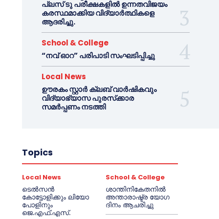
പ്ലസ് ടു പരീക്ഷകളിൽ ഉന്നതവിജയം
കരസ്ഥമാക്കിയ വിദ്യാർത്ഥികളെ
ആദരിച്ചു.
School & College
“നവ് ഓറ” പരിപാടി സംഘടിപ്പിച്ചു
Local News
ഊരകം സ്റ്റാർ ക്ലബ് വാർഷികവും
വിദ്യാഭ്യാസ പുരസ്‌ക്കാര
സമർപ്പണം നടത്തി
Topics
Local News
School & College
ടെൽസൻ
ശാന്തിനികേതനിൽ
കോട്ടോളിക്കും ലിയോ
അന്താരാഷ്ട്ര യോഗ
പോളിനും
ദിനം ആചരിച്ചു
ജെ.എഫ്.എസ്.