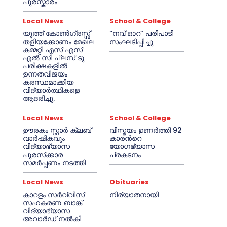
പുരസ്കാരം
Local News
School & College
യൂത്ത് കോൺഗ്രസ്സ്
“നവ് ഓറ” പരിപാടി
തളിയക്കോണം മേഖല
സംഘടിപ്പിച്ചു
കമ്മറ്റി എസ് എസ്
എൽ സി പ്ലസ് ടു
പരീക്ഷകളിൽ
ഉന്നതവിജയം
കരസ്ഥമാക്കിയ
വിദ്യാർത്ഥികളെ
ആദരിച്ചു.
Local News
School & College
ഊരകം സ്റ്റാർ ക്ലബ്
വിസ്മയം ഉണർത്തി 92
വാർഷികവും
കാരൻറെ
വിദ്യാഭ്യാസ
യോഗഭ്യാസ
പുരസ്‌ക്കാര
പ്രകടനം
സമർപ്പണം നടത്തി
Local News
Obituaries
കാറളം സർവ്വീസ്
നിര്യാതനായി
സഹകരണ ബാങ്ക്
വിദ്യാഭ്യാസ
അവാർഡ് നൽകി