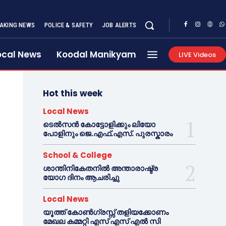
AKING NEWS
POLICE & SAFETY
JOB ALERTS
ocal News
Koodal Manikyam
LIVE Videos
Hot this week
Local News
ടെൽസൻ കോട്ടോളിക്കും ലിയോ
പോളിനും ജെ.എഫ്.എസ്. പുരസ്കാരം
School & College
ശാന്തിനികേതനിൽ അന്താരാഷ്ട്ര
യോഗ ദിനം ആചരിച്ചു
Local News
യൂത്ത് കോൺഗ്രസ്സ് തളിയക്കോണം
മേഖല കമ്മറ്റി എസ് എസ് എൽ സി