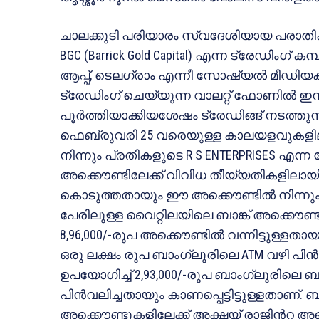
ചാലക്കുടി പരിയാരം സ്വദേശിയായ പരാത
BGC (Barrick Gold Capital) എന്ന ട്രേഡിംഗ്
ആപ്പ്, ടെലഗ്രാം എന്നീ സോഷ്യൽ മീഡിയകളില
ട്രേഡിംഗ് ചെയ്യുന്ന വാലറ്റ് ഫോണിൽ ഇൻസ്റ
പൂർത്തിയാക്കിയശേഷം ട്രേഡിങ്ങ് നടത്തുന
ഫെബ്രുവരി 25 വരെയുള്ള കാലയളവുകളിലാ
നിന്നും പ്രതികളുടെ R S ENTERPRISES എന്ന 
അക്കൌണ്ടിലേക്ക് വിവിധ തീയ്യതികളിലായി
കൊടുത്തതായും ഈ അക്കൌണ്ടിൽ നിന്നും 
പേരിലുള്ള വൈറ്റിലയിലെ ബാങ്ക് അക്കൌണ്
8,96,000/-രൂപ അക്കൌണ്ടിൽ വന്നിട്ടുള്ളത
ഒരു ലക്ഷം രൂപ ബാംഗ്ലൂരിലെ ATM വഴി പിൻവലി
ഉപയോഗിച്ച് 2,93,000/-രൂപ ബാംഗ്ലൂരിലെ ബാ
പിൻവലിച്ചതായും കാണപ്പെട്ടിട്ടുള്ളതാണ്. 
അക്കൌണ്ടുകളിലേക്ക് അക്ഷയ് രാജിൻറ അക