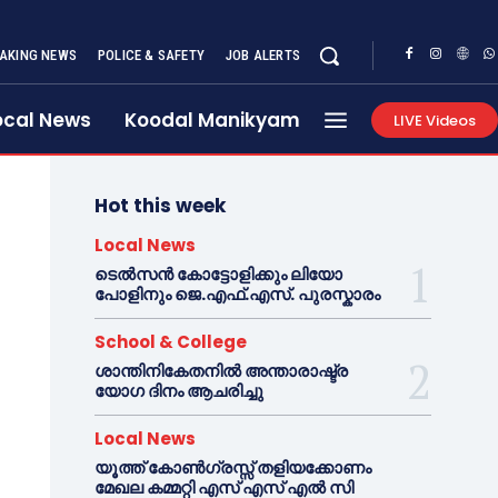
AKING NEWS
POLICE & SAFETY
JOB ALERTS
ocal News
Koodal Manikyam
LIVE Videos
Hot this week
Local News
ടെൽസൻ കോട്ടോളിക്കും ലിയോ
പോളിനും ജെ.എഫ്.എസ്. പുരസ്കാരം
School & College
ശാന്തിനികേതനിൽ അന്താരാഷ്ട്ര
യോഗ ദിനം ആചരിച്ചു
Local News
യൂത്ത് കോൺഗ്രസ്സ് തളിയക്കോണം
മേഖല കമ്മറ്റി എസ് എസ് എൽ സി