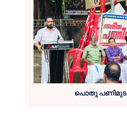
പൊതു പണിമുടക്