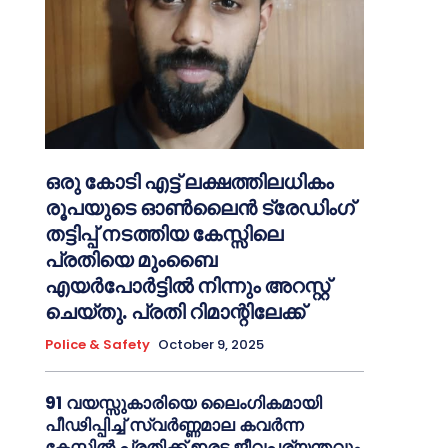
ഒരു കോടി എട്ട് ലക്ഷത്തിലധികം
രൂപയുടെ ഓൺലൈൻ ട്രേഡിംഗ്
തട്ടിപ്പ് നടത്തിയ കേസ്സിലെ
പ്രതിയെ മുംബൈ
എയർപോർട്ടിൽ നിന്നും അറസ്റ്റ്
ചെയ്തു. പ്രതി റിമാന്റിലേക്ക്
Police & Safety
October 9, 2025
91 വയസ്സുകാരിയെ ലൈംഗികമായി
പീഢിപ്പിച്ച് സ്വർണ്ണമാല കവർന്ന
കേസ്സിൽ പ്രതിക്ക് ഇരട്ട ജീവപര്യന്തവും