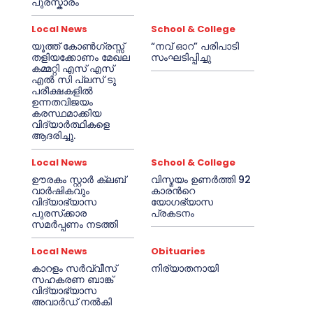
പുരസ്കാരം
Local News
School & College
യൂത്ത് കോൺഗ്രസ്സ്
“നവ് ഓറ” പരിപാടി
തളിയക്കോണം മേഖല
സംഘടിപ്പിച്ചു
കമ്മറ്റി എസ് എസ്
എൽ സി പ്ലസ് ടു
പരീക്ഷകളിൽ
ഉന്നതവിജയം
കരസ്ഥമാക്കിയ
വിദ്യാർത്ഥികളെ
ആദരിച്ചു.
Local News
School & College
ഊരകം സ്റ്റാർ ക്ലബ്
വിസ്മയം ഉണർത്തി 92
വാർഷികവും
കാരൻറെ
വിദ്യാഭ്യാസ
യോഗഭ്യാസ
പുരസ്‌ക്കാര
പ്രകടനം
സമർപ്പണം നടത്തി
Local News
Obituaries
കാറളം സർവ്വീസ്
നിര്യാതനായി
സഹകരണ ബാങ്ക്
വിദ്യാഭ്യാസ
അവാർഡ് നൽകി