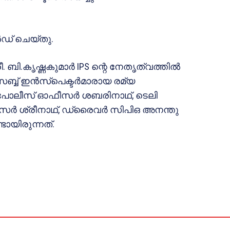
ഡ് ചെയ്തു.
 ബി.കൃഷ്ണകുമാർ IPS ന്റെ നേതൃത്വത്തിൽ
ബ്ബ് ഇൻസ്പെക്ടർമാരായ രമ്യ
ിൽ പോലീസ് ഓഫീസർ ശബരിനാഥ്, ടെലി
സർ ശ്രീനാഥ്, ഡ്രൈവർ സിപിഒ അനന്തു
യിരുന്നത്.