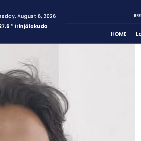
rsday, August 6, 2026
BRE
27.6
Irinjālakuda
C
HOME
L