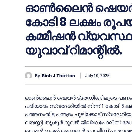
ഓൺലൈൻ ഷെയർ ട്ര
കോടി 8 ലക്ഷം രൂപയ
കമ്മീഷൻ വ്യവസ്ഥയ
യുവാവ് റിമാന്റിൽ.
By
Binh J Thottan
July 10, 2025
ഓൺലൈൻ ഷെയർ ട്രേഡിങ്ങിലൂടെ പണം നേടാമ
പരിയാരം സ്വദേശിയിൽ നിന്ന് 1 കോടി 8 ലക്ഷ
പത്തനംതിട്ട പന്തളം പൂഴിക്കോട് സ്വദേശിയ
വയസ്സ്) തൃശൂർ റൂറൽ ജില്ലാ പോലീസ് മേധ
തൃശ്ശൂർ റൂറൽ സൈബർ പോലീസ് പന്തളത്തു ന