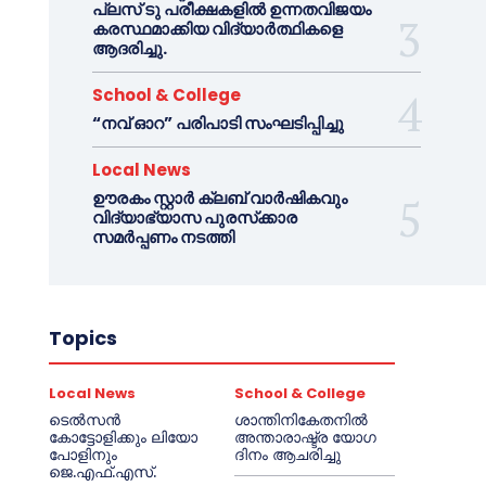
പ്ലസ് ടു പരീക്ഷകളിൽ ഉന്നതവിജയം
കരസ്ഥമാക്കിയ വിദ്യാർത്ഥികളെ
ആദരിച്ചു.
School & College
“നവ് ഓറ” പരിപാടി സംഘടിപ്പിച്ചു
Local News
ഊരകം സ്റ്റാർ ക്ലബ് വാർഷികവും
വിദ്യാഭ്യാസ പുരസ്‌ക്കാര
സമർപ്പണം നടത്തി
Topics
Local News
School & College
ടെൽസൻ
ശാന്തിനികേതനിൽ
കോട്ടോളിക്കും ലിയോ
അന്താരാഷ്ട്ര യോഗ
പോളിനും
ദിനം ആചരിച്ചു
ജെ.എഫ്.എസ്.