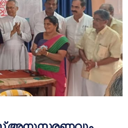
് അനുസ്മരണവും