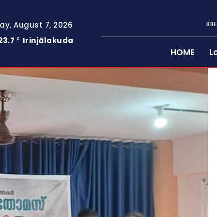
day, August 7, 2026
BRE
23.7
Irinjālakuda
C
HOME
L