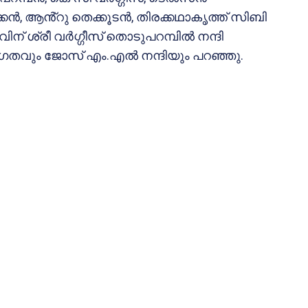
കൻ, ആൻ്റു തെക്കൂടൻ, തിരക്കഥാകൃത്ത് സിബി
ന് ശ്രീ വർഗ്ഗീസ് തൊടുപറമ്പിൽ നന്ദി
വും ജോസ് എം.എൽ നന്ദിയും പറഞ്ഞു.