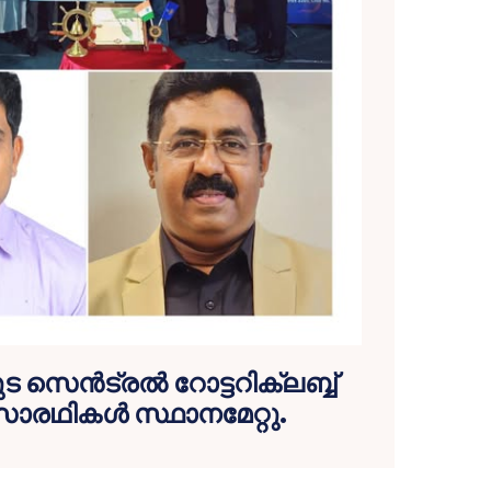
ുട സെൻട്രൽ റോട്ടറിക്ലബ്ബ്
ാരഥികൾ സ്ഥാനമേറ്റു.