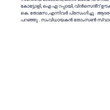
കോട്ടോളി, ഐ ഏ റപ്പായി, വിൻസെൻ്റ് ഊക്
കെ. തോമസ ,എന്നിവർ പ്രസംഗിച്ചു . ആദരവി
പറഞ്ഞു . സംവിധായകൻ തോംസൺ സ്വാഗത