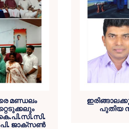
കര മണ്ഡലം
ഇരിങ്ങാലക്ക
റെടുക്കലും
പുതിയ സ
െ.പി.സി.സി.
.പി. ജാക്സൺ