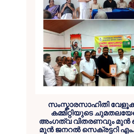
സംസ്കാരസാഹിതി വേളൂക്
കമ്മിറ്റിയുടെ ചുമതലയേറ്
അംഗത്വ വിതരണവും മുൻ ക
മുൻ ജനറൽ സെക്രട്ടറി എം