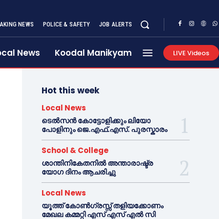
AKING NEWS
POLICE & SAFETY
JOB ALERTS
ocal News
Koodal Manikyam
LIVE Videos
Hot this week
Local News
ടെൽസൻ കോട്ടോളിക്കും ലിയോ
പോളിനും ജെ.എഫ്.എസ്. പുരസ്കാരം
School & College
ശാന്തിനികേതനിൽ അന്താരാഷ്ട്ര
യോഗ ദിനം ആചരിച്ചു
Local News
യൂത്ത് കോൺഗ്രസ്സ് തളിയക്കോണം
മേഖല കമ്മറ്റി എസ് എസ് എൽ സി