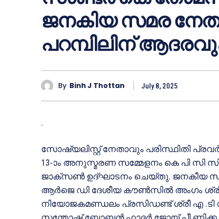
ജനകിയ സമര നേതാ
പറമ്പിലിന് ആദരവു
By
Binh J Thottan
July 8, 2025
.
സോഷ്യലിസ്റ്റ് നേതാവും പരിസ്ഥിതി പ്ര
13-ാം അനുസ്മരണ സമ്മേളനം കെ പി സി സി 
ജാക്സൺ ഉദ്ഘാടനം ചെയ്തു. ജനകീയ സമര
ആർജെ ഡി ദേശീയ കൗൺസിൽ അംഗം ശ്രീ യൂ
നിയോജകമണ്ഡലം പ്രസിഡണ്ട് ശ്രീ എ .ടി വർഗ്
സന്തോഷ് ബോബൻ,ഫാദർ ജോയ് പീ ണിക്ക പ