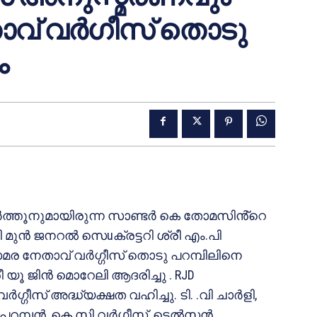
വ് വർഗീസ് തൊടു
ം
വർത്തൂനുമായിരുന്ന സാണ്ടർ കെ തോമസിൻ്റെ
മുൻ ജനറൽ സെuക്രട്ടറി ശ്രീ എം.പി
 നേതാവ് വർഗ്ഗീസ് തൊടു പറമ്പിലിനെ
 ജിൻ മൊറേലി ആദരിച്ചു . RJD
ഗീസ് അദ്ധ്യക്ഷത വഹിച്ചു. ടി. .വി ചാർളി,
റമ്പൻ, കെ സി വർഗ്ഗീസ്, ടെൽസൻ