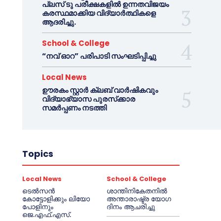
പ്ലസ് ടു പരീക്ഷകളിൽ ഉന്നതവിജയം
കരസ്ഥമാക്കിയ വിദ്യാർത്ഥികളെ
ആദരിച്ചു.
School & College
“നവ് ഓറ” പരിപാടി സംഘടിപ്പിച്ചു
Local News
ഊരകം സ്റ്റാർ ക്ലബ് വാർഷികവും
വിദ്യാഭ്യാസ പുരസ്‌ക്കാര
സമർപ്പണം നടത്തി
Topics
Local News
School & College
ടെൽസൻ
ശാന്തിനികേതനിൽ
കോട്ടോളിക്കും ലിയോ
അന്താരാഷ്ട്ര യോഗ
പോളിനും
ദിനം ആചരിച്ചു
ജെ.എഫ്.എസ്.