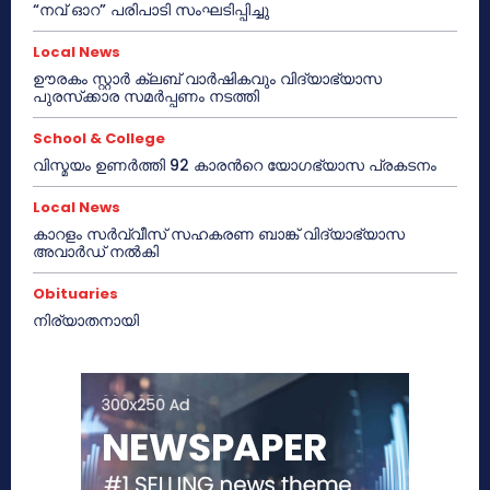
“നവ് ഓറ” പരിപാടി സംഘടിപ്പിച്ചു
Local News
ഊരകം സ്റ്റാർ ക്ലബ് വാർഷികവും വിദ്യാഭ്യാസ
പുരസ്‌ക്കാര സമർപ്പണം നടത്തി
School & College
വിസ്മയം ഉണർത്തി 92 കാരൻറെ യോഗഭ്യാസ പ്രകടനം
Local News
കാറളം സർവ്വീസ് സഹകരണ ബാങ്ക് വിദ്യാഭ്യാസ
അവാർഡ് നൽകി
Obituaries
നിര്യാതനായി