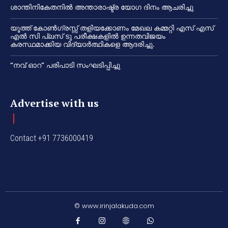
ശാന്തിനികേതനിൽ അന്താരാഷ്ട്ര യോഗ ദിനം ആചരിച്ചു
യൂത്ത് കോൺഗ്രസ്സ് തളിയക്കോണം മേഖല കമ്മറ്റി എസ് എസ്
എൽ സി പ്ലസ് ടു പരീക്ഷകളിൽ ഉന്നതവിജയം
കരസ്ഥമാക്കിയ വിദ്യാർത്ഥികളെ ആദരിച്ചു.
“നവ് ഓറ” പരിപാടി സംഘടിപ്പിച്ചു
Advertise with us
Contact +91 7736000419
© www.irinjalakuda.com