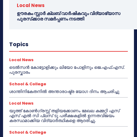
Local News
ഊരകം സ്റ്റാർ ക്ലബ് വാർഷികവും വിദ്യാഭ്യാസ
പുരസ്‌ക്കാര സമർപ്പണം നടത്തി
Topics
Local News
ടെൽസൻ കോട്ടോളിക്കും ലിയോ പോളിനും ജെ.എഫ്.എസ്.
പുരസ്കാരം
School & College
ശാന്തിനികേതനിൽ അന്താരാഷ്ട്ര യോഗ ദിനം ആചരിച്ചു
Local News
യൂത്ത് കോൺഗ്രസ്സ് തളിയക്കോണം മേഖല കമ്മറ്റി എസ്
എസ് എൽ സി പ്ലസ് ടു പരീക്ഷകളിൽ ഉന്നതവിജയം
കരസ്ഥമാക്കിയ വിദ്യാർത്ഥികളെ ആദരിച്ചു.
School & College