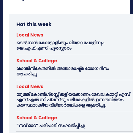
Hot this week
Local News
ടെൽസൻ കോട്ടോളിക്കും ലിയോ പോളിനും
ജെ.എഫ്.എസ്. പുരസ്കാരം
School & College
ശാന്തിനികേതനിൽ അന്താരാഷ്ട്ര യോഗ ദിനം
ആചരിച്ചു
Local News
യൂത്ത് കോൺഗ്രസ്സ് തളിയക്കോണം മേഖല കമ്മറ്റി എസ്
എസ് എൽ സി പ്ലസ് ടു പരീക്ഷകളിൽ ഉന്നതവിജയം
കരസ്ഥമാക്കിയ വിദ്യാർത്ഥികളെ ആദരിച്ചു.
School & College
“നവ് ഓറ” പരിപാടി സംഘടിപ്പിച്ചു