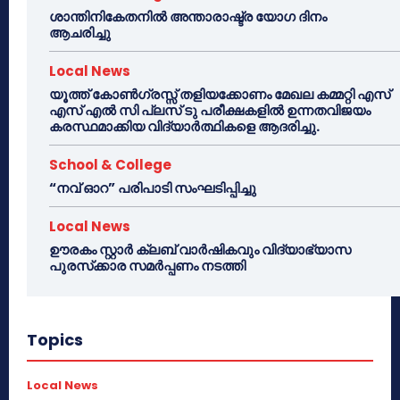
ശാന്തിനികേതനിൽ അന്താരാഷ്ട്ര യോഗ ദിനം
ആചരിച്ചു
Local News
യൂത്ത് കോൺഗ്രസ്സ് തളിയക്കോണം മേഖല കമ്മറ്റി എസ്
എസ് എൽ സി പ്ലസ് ടു പരീക്ഷകളിൽ ഉന്നതവിജയം
കരസ്ഥമാക്കിയ വിദ്യാർത്ഥികളെ ആദരിച്ചു.
School & College
“നവ് ഓറ” പരിപാടി സംഘടിപ്പിച്ചു
Local News
ഊരകം സ്റ്റാർ ക്ലബ് വാർഷികവും വിദ്യാഭ്യാസ
പുരസ്‌ക്കാര സമർപ്പണം നടത്തി
Topics
Local News