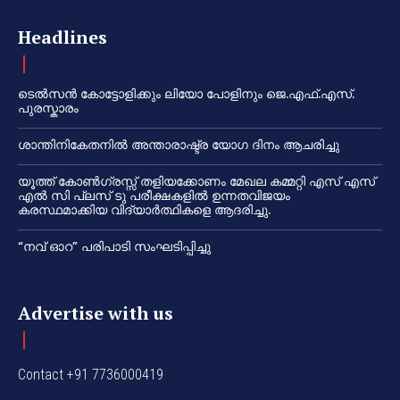
Headlines
ടെൽസൻ കോട്ടോളിക്കും ലിയോ പോളിനും ജെ.എഫ്.എസ്.
പുരസ്കാരം
ശാന്തിനികേതനിൽ അന്താരാഷ്ട്ര യോഗ ദിനം ആചരിച്ചു
യൂത്ത് കോൺഗ്രസ്സ് തളിയക്കോണം മേഖല കമ്മറ്റി എസ് എസ്
എൽ സി പ്ലസ് ടു പരീക്ഷകളിൽ ഉന്നതവിജയം
കരസ്ഥമാക്കിയ വിദ്യാർത്ഥികളെ ആദരിച്ചു.
“നവ് ഓറ” പരിപാടി സംഘടിപ്പിച്ചു
Advertise with us
Contact +91 7736000419