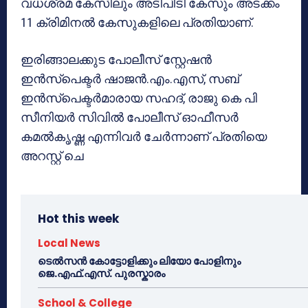
വധശ്രമ കേസിലും അടിപിടി കേസും അടക്കം
11 ക്രിമിനൽ കേസുകളിലെ പ്രതിയാണ്.
ഇരിങ്ങാലക്കുട പോലീസ് സ്റ്റേഷൻ
ഇൻസ്പെക്ടർ ഷാജൻ.എം.എസ്, സബ്
ഇൻസ്പെക്ടർമാരായ സഹദ്, രാജു കെ പി
സീനിയർ സിവിൽ പോലീസ് ഓഫീസർ
കമൽകൃഷ്ണ എന്നിവർ ചേർന്നാണ് പ്രതിയെ
അറസ്റ്റ് ചെ
Hot this week
Local News
ടെൽസൻ കോട്ടോളിക്കും ലിയോ പോളിനും
ജെ.എഫ്.എസ്. പുരസ്കാരം
School & College