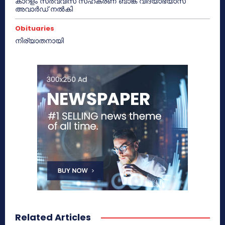
കാറളം സർവ്വീസ് സഹകരണ ബാങ്ക് വിദ്യാഭ്യാസ
അവാർഡ് നൽകി
Obituaries
നിര്യാതനായി
Related Articles