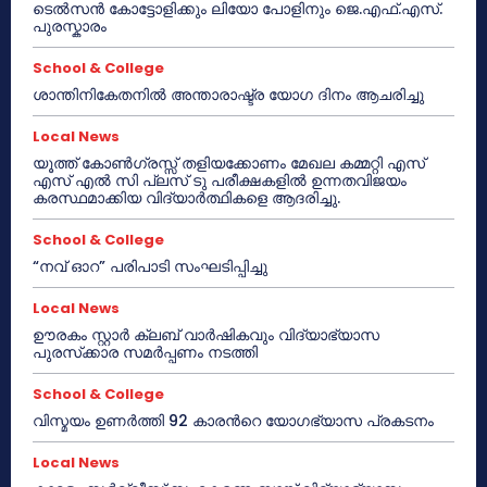
ടെൽസൻ കോട്ടോളിക്കും ലിയോ പോളിനും ജെ.എഫ്.എസ്.
പുരസ്കാരം
School & College
ശാന്തിനികേതനിൽ അന്താരാഷ്ട്ര യോഗ ദിനം ആചരിച്ചു
Local News
യൂത്ത് കോൺഗ്രസ്സ് തളിയക്കോണം മേഖല കമ്മറ്റി എസ്
എസ് എൽ സി പ്ലസ് ടു പരീക്ഷകളിൽ ഉന്നതവിജയം
കരസ്ഥമാക്കിയ വിദ്യാർത്ഥികളെ ആദരിച്ചു.
School & College
“നവ് ഓറ” പരിപാടി സംഘടിപ്പിച്ചു
Local News
ഊരകം സ്റ്റാർ ക്ലബ് വാർഷികവും വിദ്യാഭ്യാസ
പുരസ്‌ക്കാര സമർപ്പണം നടത്തി
School & College
വിസ്മയം ഉണർത്തി 92 കാരൻറെ യോഗഭ്യാസ പ്രകടനം
Local News