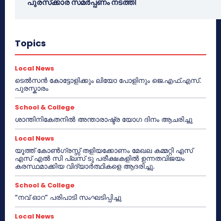
പുരസ്‌ക്കാര സമർപ്പണം നടത്തി
Topics
Local News
ടെൽസൻ കോട്ടോളിക്കും ലിയോ പോളിനും ജെ.എഫ്.എസ്.
പുരസ്കാരം
School & College
ശാന്തിനികേതനിൽ അന്താരാഷ്ട്ര യോഗ ദിനം ആചരിച്ചു
Local News
യൂത്ത് കോൺഗ്രസ്സ് തളിയക്കോണം മേഖല കമ്മറ്റി എസ്
എസ് എൽ സി പ്ലസ് ടു പരീക്ഷകളിൽ ഉന്നതവിജയം
കരസ്ഥമാക്കിയ വിദ്യാർത്ഥികളെ ആദരിച്ചു.
School & College
“നവ് ഓറ” പരിപാടി സംഘടിപ്പിച്ചു
Local News