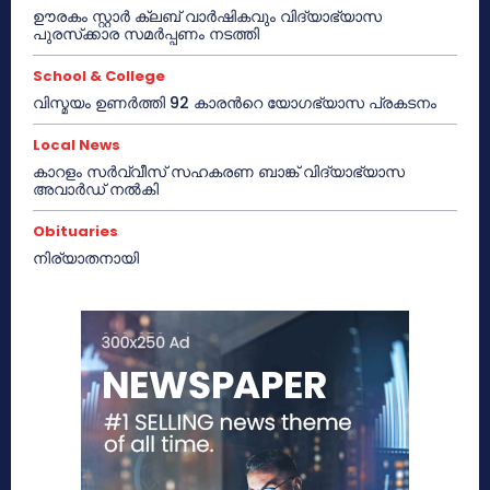
ഊരകം സ്റ്റാർ ക്ലബ് വാർഷികവും വിദ്യാഭ്യാസ
പുരസ്‌ക്കാര സമർപ്പണം നടത്തി
School & College
വിസ്മയം ഉണർത്തി 92 കാരൻറെ യോഗഭ്യാസ പ്രകടനം
Local News
കാറളം സർവ്വീസ് സഹകരണ ബാങ്ക് വിദ്യാഭ്യാസ
അവാർഡ് നൽകി
Obituaries
നിര്യാതനായി