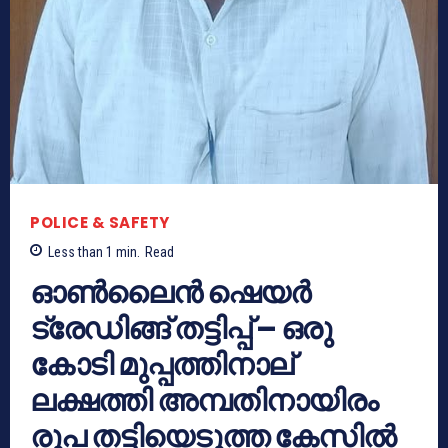
POLICE & SAFETY
Less than 1
min.
Read
ഓൺലൈൻ ഷെയർ
ട്രേഡിങ്ങ് തട്ടിപ്പ് – ഒരു
കോടി മുപ്പത്തിനാല്
ലക്ഷത്തി അമ്പതിനായിരം
രൂപ തട്ടിയെടുത്ത കേസിൽ