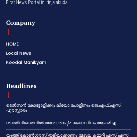
First News Portal in Irinjalakuda.
Company
HOME
Local News
Koodal Manikyam
Headlines
ടെൽസൻ കോട്ടോളിക്കും ലിയോ പോളിനും ജെ.എഫ്.എസ്.
പുരസ്കാരം
ശാന്തിനികേതനിൽ അന്താരാഷ്ട്ര യോഗ ദിനം ആചരിച്ചു
യൂത്ത് കോൺഗ്രസ്സ് തളിയക്കോണം മേഖല കമ്മറ്റി എസ് എസ്