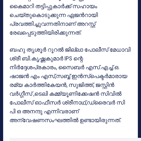
കൈമാറി തട്ടിപ്പുകാർക്ക് സഹായം
ചെയ്തുകൊടുക്കുന്ന ഏജൻറായി
പ്രവത്തിച്ചുവന്നതിനാണ് അറസ്റ്റ്
രേഖപ്പെടുത്തിയിരിക്കുന്നത്.
ബഹു തൃശൂർ റൂറൽ ജില്ലാ പോലീസ് മേധാവി
ശ്രീ ബി.കൃഷ്ണകുമാർ IPS ന്റെ
നിർദ്ദേശപ്രകാരം, സൈബർ എസ്.എച്ച്.ഒ.
ഷാജൻ എം എസ്,സബ്ബ് ഇൻസ്പെക്ടർമാരായ
രമ്യ കാർത്തികേയൻ, സുജിത്ത്, ജസ്റ്റിൻ
വർഗ്ഗീസ് ,ടെലി കമ്മ്യൂണിക്കേഷൻ സിവിൽ
പോലീസ് ഓഫീസർ ശ്രീനാഥ്,ഡ്രൈവർ സി
പി ഒ അനന്ദു എന്നിവരാണ്
അന്വേഷണസംഘത്തിൽ ഉണ്ടായിരുന്നത്.