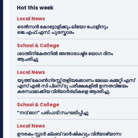
Hot this week
Local News
ടെൽസൻ കോട്ടോളിക്കും ലിയോ പോളിനും
ജെ.എഫ്.എസ്. പുരസ്കാരം
School & College
ശാന്തിനികേതനിൽ അന്താരാഷ്ട്ര യോഗ ദിനം
ആചരിച്ചു
Local News
യൂത്ത് കോൺഗ്രസ്സ് തളിയക്കോണം മേഖല കമ്മറ്റി എസ്
എസ് എൽ സി പ്ലസ് ടു പരീക്ഷകളിൽ ഉന്നതവിജയം
കരസ്ഥമാക്കിയ വിദ്യാർത്ഥികളെ ആദരിച്ചു.
School & College
“നവ് ഓറ” പരിപാടി സംഘടിപ്പിച്ചു
Local News
ഊരകം സ്റ്റാർ ക്ലബ് വാർഷികവും വിദ്യാഭ്യാസ