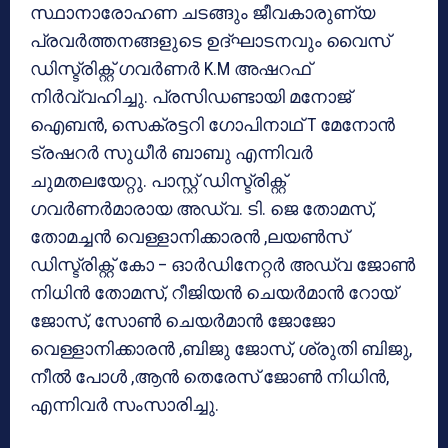
സ്ഥാനാരോഹണ ചടങ്ങും ജീവകാരുണ്യ
പ്രവർത്തനങ്ങളുടെ ഉദ്ഘാടനവും വൈസ്
ഡിസ്ട്രിക്റ്റ് ഗവർണർ K.M അഷറഫ്
നിർവ്വഹിച്ചു. പ്രസിഡണ്ടായി മനോജ്
ഐബൻ, സെക്രട്ടറി ഗോപിനാഥ് T മേനോൻ
ട്രഷറർ സുധീർ ബാബു എന്നിവർ
ചുമതലയേറ്റു. പാസ്റ്റ് ഡിസ്ട്രിക്റ്റ്
ഗവർണർമാരായ അഡ്വ. ടി. ജെ തോമസ്,
തോമച്ചൻ വെള്ളാനിക്കാരൻ ,ലയൺസ്
ഡിസ്ട്രിക്റ്റ് കോ – ഓർഡിനേറ്റർ അഡ്വ ജോൺ
നിധിൻ തോമസ്, റീജിയൻ ചെയർമാൻ റോയ്
ജോസ്, സോൺ ചെയർമാൻ ജോജോ
വെള്ളാനിക്കാരൻ ,ബിജു ജോസ്, ശ്രുതി ബിജു,
നീൽ പോൾ ,ആൻ തെരേസ് ജോൺ നിധിൻ,
എന്നിവർ സംസാരിച്ചു.