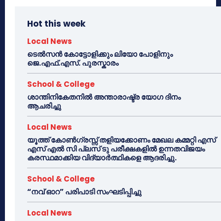
Hot this week
Local News
ടെൽസൻ കോട്ടോളിക്കും ലിയോ പോളിനും
ജെ.എഫ്.എസ്. പുരസ്കാരം
School & College
ശാന്തിനികേതനിൽ അന്താരാഷ്ട്ര യോഗ ദിനം
ആചരിച്ചു
Local News
യൂത്ത് കോൺഗ്രസ്സ് തളിയക്കോണം മേഖല കമ്മറ്റി എസ്
എസ് എൽ സി പ്ലസ് ടു പരീക്ഷകളിൽ ഉന്നതവിജയം
കരസ്ഥമാക്കിയ വിദ്യാർത്ഥികളെ ആദരിച്ചു.
School & College
“നവ് ഓറ” പരിപാടി സംഘടിപ്പിച്ചു
Local News