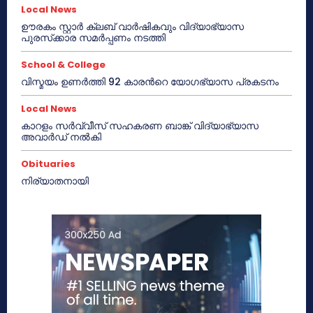
Local News
ഊരകം സ്റ്റാർ ക്ലബ് വാർഷികവും വിദ്യാഭ്യാസ
പുരസ്‌ക്കാര സമർപ്പണം നടത്തി
School & College
വിസ്മയം ഉണർത്തി 92 കാരൻറെ യോഗഭ്യാസ പ്രകടനം
Local News
കാറളം സർവ്വീസ് സഹകരണ ബാങ്ക് വിദ്യാഭ്യാസ
അവാർഡ് നൽകി
Obituaries
നിര്യാതനായി