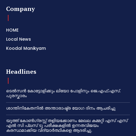
Company
HOME
Local News
Koodal Manikyam
Headlines
ടെൽസൻ കോട്ടോളിക്കും ലിയോ പോളിനും ജെ.എഫ്.എസ്.
പുരസ്കാരം
ശാന്തിനികേതനിൽ അന്താരാഷ്ട്ര യോഗ ദിനം ആചരിച്ചു
യൂത്ത് കോൺഗ്രസ്സ് തളിയക്കോണം മേഖല കമ്മറ്റി എസ് എസ്
എൽ സി പ്ലസ് ടു പരീക്ഷകളിൽ ഉന്നതവിജയം
കരസ്ഥമാക്കിയ വിദ്യാർത്ഥികളെ ആദരിച്ചു.