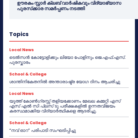
ഊരകം സ്റ്റാർ ക്ലബ് വാർഷികവും വിദ്യാഭ്യാസ
പുരസ്‌ക്കാര സമർപ്പണം നടത്തി
Topics
Local News
ടെൽസൻ കോട്ടോളിക്കും ലിയോ പോളിനും ജെ.എഫ്.എസ്.
പുരസ്കാരം
School & College
ശാന്തിനികേതനിൽ അന്താരാഷ്ട്ര യോഗ ദിനം ആചരിച്ചു
Local News
യൂത്ത് കോൺഗ്രസ്സ് തളിയക്കോണം മേഖല കമ്മറ്റി എസ്
എസ് എൽ സി പ്ലസ് ടു പരീക്ഷകളിൽ ഉന്നതവിജയം
കരസ്ഥമാക്കിയ വിദ്യാർത്ഥികളെ ആദരിച്ചു.
School & College
“നവ് ഓറ” പരിപാടി സംഘടിപ്പിച്ചു