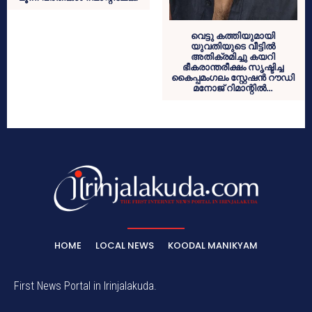
വെട്ടു കത്തിയുമായി
യുവതിയുടെ വീട്ടിൽ
അതിക്രമിച്ചു കയറി
ഭീകരാന്തരീക്ഷം സൃഷ്ടിച്ച
കൈപ്പമംഗലം സ്റ്റേഷൻ റൗഡി
മനോജ് റിമാന്റിൽ…
HOME
LOCAL NEWS
KOODAL MANIKYAM
First News Portal in Irinjalakuda.