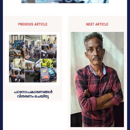
PREVIOUS ARTICLE
NEXT ARTICLE
പഠനോപകാരണങ്ങൾ
വിതരണം ചെയ്തു