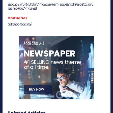
കാറളം സർവ്വീസ് സഹകരണ ബാങ്ക് വിദ്യാഭ്യാസ
അവാർഡ് നൽകി
Obituaries
നിര്യാതനായി
Related Articles