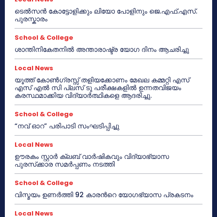
ടെൽസൻ കോട്ടോളിക്കും ലിയോ പോളിനും ജെ.എഫ്.എസ്.
പുരസ്കാരം
School & College
ശാന്തിനികേതനിൽ അന്താരാഷ്ട്ര യോഗ ദിനം ആചരിച്ചു
Local News
യൂത്ത് കോൺഗ്രസ്സ് തളിയക്കോണം മേഖല കമ്മറ്റി എസ്
എസ് എൽ സി പ്ലസ് ടു പരീക്ഷകളിൽ ഉന്നതവിജയം
കരസ്ഥമാക്കിയ വിദ്യാർത്ഥികളെ ആദരിച്ചു.
School & College
“നവ് ഓറ” പരിപാടി സംഘടിപ്പിച്ചു
Local News
ഊരകം സ്റ്റാർ ക്ലബ് വാർഷികവും വിദ്യാഭ്യാസ
പുരസ്‌ക്കാര സമർപ്പണം നടത്തി
School & College
വിസ്മയം ഉണർത്തി 92 കാരൻറെ യോഗഭ്യാസ പ്രകടനം
Local News