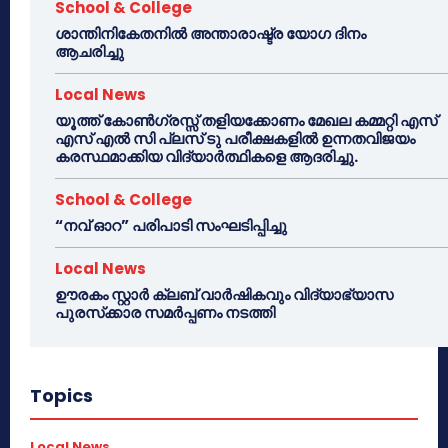
School & College
ശാന്തിനികേതനിൽ അന്താരാഷ്ട്ര യോഗ ദിനം
ആചരിച്ചു
Local News
യൂത്ത് കോൺഗ്രസ്സ് തളിയക്കോണം മേഖല കമ്മറ്റി എസ്
എസ് എൽ സി പ്ലസ് ടു പരീക്ഷകളിൽ ഉന്നതവിജയം
കരസ്ഥമാക്കിയ വിദ്യാർത്ഥികളെ ആദരിച്ചു.
School & College
“നവ് ഓറ” പരിപാടി സംഘടിപ്പിച്ചു
Local News
ഊരകം സ്റ്റാർ ക്ലബ് വാർഷികവും വിദ്യാഭ്യാസ
പുരസ്‌ക്കാര സമർപ്പണം നടത്തി
Topics
Local News