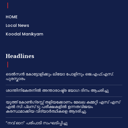
HOME
Local News
Koodal Manikyam
Headlines
ടെൽസൻ കോട്ടോളിക്കും ലിയോ പോളിനും ജെ.എഫ്.എസ്.
പുരസ്കാരം
ശാന്തിനികേതനിൽ അന്താരാഷ്ട്ര യോഗ ദിനം ആചരിച്ചു
യൂത്ത് കോൺഗ്രസ്സ് തളിയക്കോണം മേഖല കമ്മറ്റി എസ് എസ്
എൽ സി പ്ലസ് ടു പരീക്ഷകളിൽ ഉന്നതവിജയം
കരസ്ഥമാക്കിയ വിദ്യാർത്ഥികളെ ആദരിച്ചു.
“നവ് ഓറ” പരിപാടി സംഘടിപ്പിച്ചു