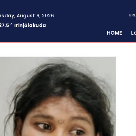
rsday, August 6, 2026
BRE
27.5
Irinjālakuda
C
HOME
L