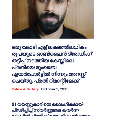
ഒരു കോടി എട്ട് ലക്ഷത്തിലധികം
രൂപയുടെ ഓൺലൈൻ ട്രേഡിംഗ്
തട്ടിപ്പ് നടത്തിയ കേസ്സിലെ
പ്രതിയെ മുംബൈ
എയർപോർട്ടിൽ നിന്നും അറസ്റ്റ്
ചെയ്തു. പ്രതി റിമാന്റിലേക്ക്
Police & Safety
October 9, 2025
91 വയസ്സുകാരിയെ ലൈംഗികമായി
പീഢിപ്പിച്ച് സ്വർണ്ണമാല കവർന്ന
കേസ്സിൽ പ്രതിക്ക് ഇരട്ട ജീവപര്യന്തവും