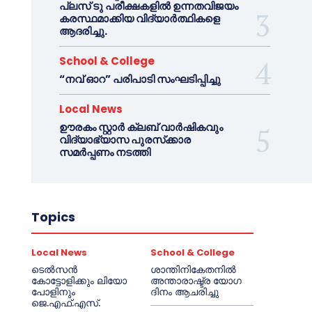
പ്ലസ് ടു പരീക്ഷകളിൽ ഉന്നതവിജയം
കരസ്ഥമാക്കിയ വിദ്യാർത്ഥികളെ
ആദരിച്ചു.
School & College
“നവ് ഓറ” പരിപാടി സംഘടിപ്പിച്ചു
Local News
ഊരകം സ്റ്റാർ ക്ലബ് വാർഷികവും
വിദ്യാഭ്യാസ പുരസ്‌ക്കാര
സമർപ്പണം നടത്തി
Topics
Local News
School & College
ടെൽസൻ
ശാന്തിനികേതനിൽ
കോട്ടോളിക്കും ലിയോ
അന്താരാഷ്ട്ര യോഗ
പോളിനും
ദിനം ആചരിച്ചു
ജെ.എഫ്.എസ്.