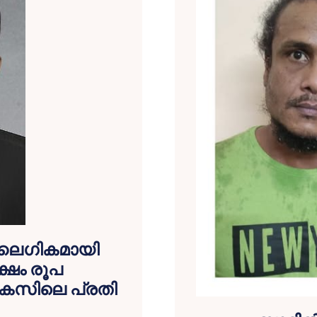
 ലൈഗികമായി
ക്ഷം രൂപ
 കേസിലെ പ്രതി