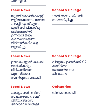
പുരസ്കാരം
Local News
School & College
യൂത്ത് കോൺഗ്രസ്സ്
“നവ് ഓറ” പരിപാടി
തളിയക്കോണം മേഖല
സംഘടിപ്പിച്ചു
കമ്മറ്റി എസ് എസ്
എൽ സി പ്ലസ് ടു
പരീക്ഷകളിൽ
ഉന്നതവിജയം
കരസ്ഥമാക്കിയ
വിദ്യാർത്ഥികളെ
ആദരിച്ചു.
Local News
School & College
ഊരകം സ്റ്റാർ ക്ലബ്
വിസ്മയം ഉണർത്തി 92
വാർഷികവും
കാരൻറെ
വിദ്യാഭ്യാസ
യോഗഭ്യാസ
പുരസ്‌ക്കാര
പ്രകടനം
സമർപ്പണം നടത്തി
Local News
Obituaries
കാറളം സർവ്വീസ്
നിര്യാതനായി
സഹകരണ ബാങ്ക്
വിദ്യാഭ്യാസ
അവാർഡ് നൽകി