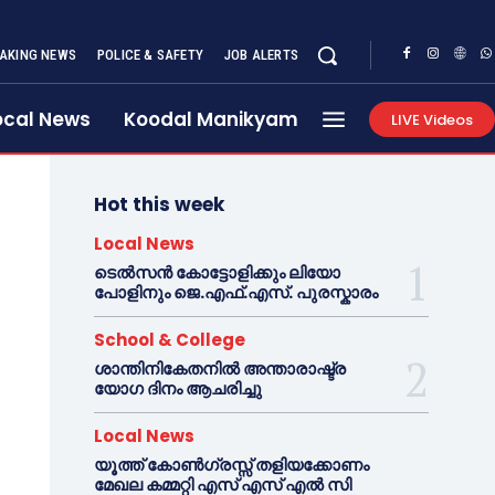
AKING NEWS
POLICE & SAFETY
JOB ALERTS
ocal News
Koodal Manikyam
LIVE Videos
Hot this week
Local News
ടെൽസൻ കോട്ടോളിക്കും ലിയോ
പോളിനും ജെ.എഫ്.എസ്. പുരസ്കാരം
School & College
ശാന്തിനികേതനിൽ അന്താരാഷ്ട്ര
യോഗ ദിനം ആചരിച്ചു
Local News
യൂത്ത് കോൺഗ്രസ്സ് തളിയക്കോണം
മേഖല കമ്മറ്റി എസ് എസ് എൽ സി