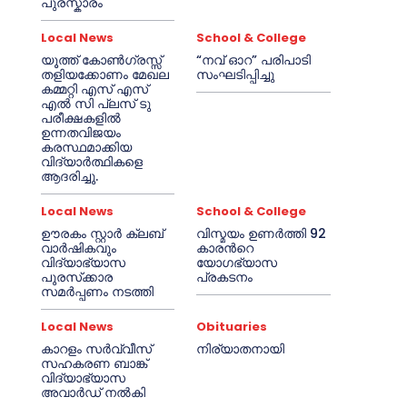
പുരസ്കാരം
Local News
School & College
യൂത്ത് കോൺഗ്രസ്സ്
“നവ് ഓറ” പരിപാടി
തളിയക്കോണം മേഖല
സംഘടിപ്പിച്ചു
കമ്മറ്റി എസ് എസ്
എൽ സി പ്ലസ് ടു
പരീക്ഷകളിൽ
ഉന്നതവിജയം
കരസ്ഥമാക്കിയ
വിദ്യാർത്ഥികളെ
ആദരിച്ചു.
Local News
School & College
ഊരകം സ്റ്റാർ ക്ലബ്
വിസ്മയം ഉണർത്തി 92
വാർഷികവും
കാരൻറെ
വിദ്യാഭ്യാസ
യോഗഭ്യാസ
പുരസ്‌ക്കാര
പ്രകടനം
സമർപ്പണം നടത്തി
Local News
Obituaries
കാറളം സർവ്വീസ്
നിര്യാതനായി
സഹകരണ ബാങ്ക്
വിദ്യാഭ്യാസ
അവാർഡ് നൽകി