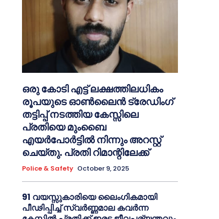
ഒരു കോടി എട്ട് ലക്ഷത്തിലധികം
രൂപയുടെ ഓൺലൈൻ ട്രേഡിംഗ്
തട്ടിപ്പ് നടത്തിയ കേസ്സിലെ
പ്രതിയെ മുംബൈ
എയർപോർട്ടിൽ നിന്നും അറസ്റ്റ്
ചെയ്തു. പ്രതി റിമാന്റിലേക്ക്
Police & Safety
October 9, 2025
91 വയസ്സുകാരിയെ ലൈംഗികമായി
പീഢിപ്പിച്ച് സ്വർണ്ണമാല കവർന്ന
കേസ്സിൽ പ്രതിക്ക് ഇരട്ട ജീവപര്യന്തവും