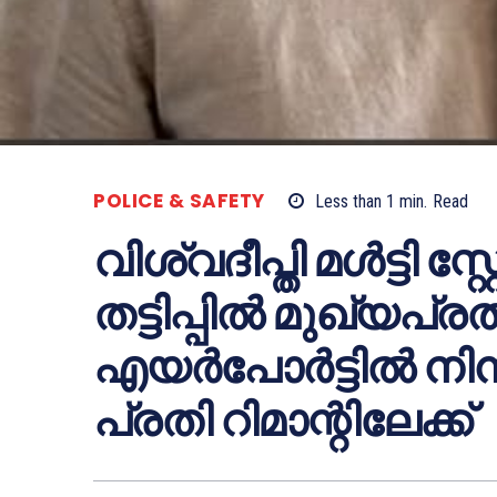
POLICE & SAFETY
Less than 1
min.
Read
വിശ്വദീപ്തി മൾട്ടി സ്
തട്ടിപ്പിൽ മുഖ്യപ്രത
എയർപോർട്ടിൽ നിന്ന
പ്രതി റിമാന്റിലേക്ക്