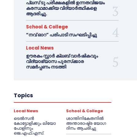
പ്ലസ് ടു പരീക്ഷകളിൽ ഉന്നതവിജയം
കരസ്ഥമാക്കിയ വിദ്യാർത്ഥികളെ
ആദരിച്ചു.
School & College
“നവ് ഓറ” പരിപാടി സംഘടിപ്പിച്ചു
Local News
ഊരകം സ്റ്റാർ ക്ലബ് വാർഷികവും
വിദ്യാഭ്യാസ പുരസ്‌ക്കാര
സമർപ്പണം നടത്തി
Topics
Local News
School & College
ടെൽസൻ
ശാന്തിനികേതനിൽ
കോട്ടോളിക്കും ലിയോ
അന്താരാഷ്ട്ര യോഗ
പോളിനും
ദിനം ആചരിച്ചു
ജെ.എഫ്.എസ്.