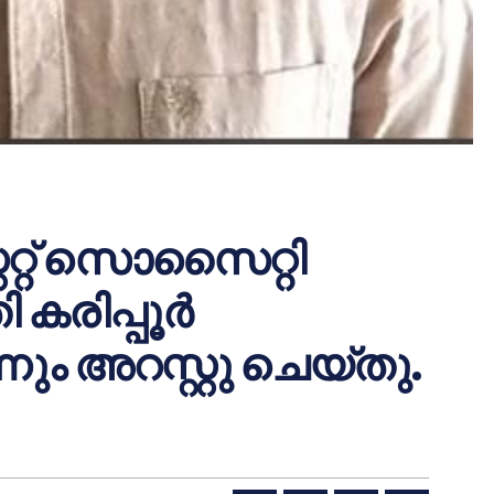
റ്റേറ്റ് സൊസൈറ്റി
ി കരിപ്പൂർ
ും അറസ്റ്റു ചെയ്തു.