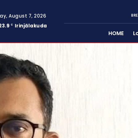
day, August 7, 2026
BRE
23.9
Irinjālakuda
C
HOME
L