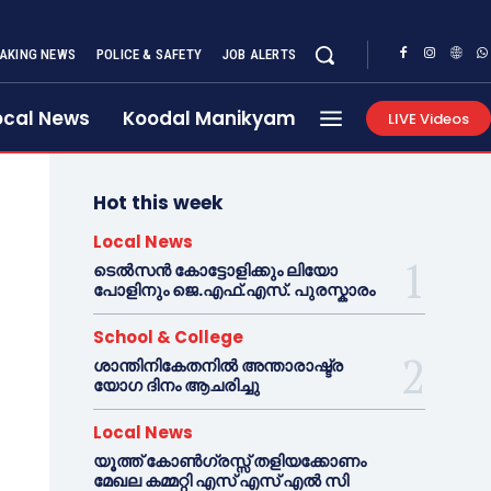
AKING NEWS
POLICE & SAFETY
JOB ALERTS
ocal News
Koodal Manikyam
LIVE Videos
Hot this week
Local News
ടെൽസൻ കോട്ടോളിക്കും ലിയോ
പോളിനും ജെ.എഫ്.എസ്. പുരസ്കാരം
School & College
ശാന്തിനികേതനിൽ അന്താരാഷ്ട്ര
യോഗ ദിനം ആചരിച്ചു
Local News
യൂത്ത് കോൺഗ്രസ്സ് തളിയക്കോണം
മേഖല കമ്മറ്റി എസ് എസ് എൽ സി