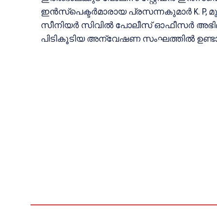
ഇൻസ്പെക്ടർമാരായ പ്രസന്നകുമാർ K. P, മ
സീനിയർ സിവിൽ പോലീസ് ഓഫീസർ അഭിലാഷ
പിടികൂടിയ അന്വേഷണ സംഘത്തിൽ ഉണ്ടായ