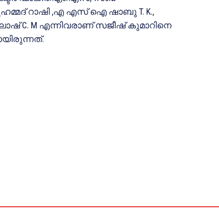
ുഹമ്മദ് റാഷി ,എ എസ് ഐ ഷാബു T. K.,
് C. M എന്നിവരാണ് സജീഷ് കുമാറിനെ
ിരുന്നത്.