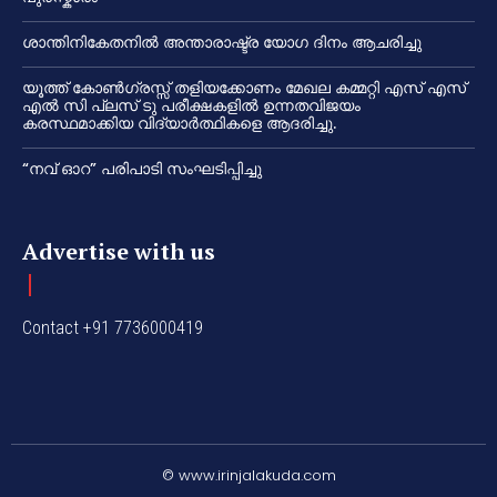
ശാന്തിനികേതനിൽ അന്താരാഷ്ട്ര യോഗ ദിനം ആചരിച്ചു
യൂത്ത് കോൺഗ്രസ്സ് തളിയക്കോണം മേഖല കമ്മറ്റി എസ് എസ്
എൽ സി പ്ലസ് ടു പരീക്ഷകളിൽ ഉന്നതവിജയം
കരസ്ഥമാക്കിയ വിദ്യാർത്ഥികളെ ആദരിച്ചു.
“നവ് ഓറ” പരിപാടി സംഘടിപ്പിച്ചു
Advertise with us
Contact +91 7736000419
© www.irinjalakuda.com