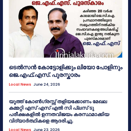
ടെൽസൻ കോട്ടോളിക്കും ലിയോ പോളിനും
ജെ.എഫ്.എസ്. പുരസ്കാരം
Local News
June 24, 2026
യൂത്ത് കോൺഗ്രസ്സ് തളിയക്കോണം മേഖല
കമ്മറ്റി എസ് എസ് എൽ സി പ്ലസ് ടു
പരീക്ഷകളിൽ ഉന്നതവിജയം കരസ്ഥമാക്കിയ
വിദ്യാർത്ഥികളെ ആദരിച്ചു.
Local News
June 23, 2026