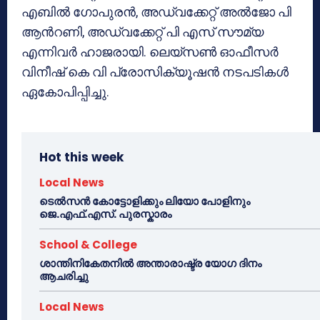
എബിൽ ഗോപുരൻ, അഡ്വക്കേറ്റ് അൽജോ പി
ആൻറണി, അഡ്വക്കേറ്റ് പി എസ് സൗമ്യ
എന്നിവർ ഹാജരായി. ലെയ്‌സൺ ഓഫീസർ
വിനീഷ് കെ വി പ്രോസിക്യൂഷൻ നടപടികൾ
ഏകോപിപ്പിച്ചു.
Hot this week
Local News
ടെൽസൻ കോട്ടോളിക്കും ലിയോ പോളിനും
ജെ.എഫ്.എസ്. പുരസ്കാരം
School & College
ശാന്തിനികേതനിൽ അന്താരാഷ്ട്ര യോഗ ദിനം
ആചരിച്ചു
Local News