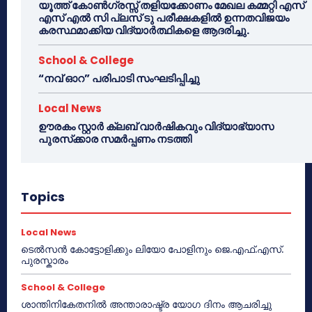
യൂത്ത് കോൺഗ്രസ്സ് തളിയക്കോണം മേഖല കമ്മറ്റി എസ്
എസ് എൽ സി പ്ലസ് ടു പരീക്ഷകളിൽ ഉന്നതവിജയം
കരസ്ഥമാക്കിയ വിദ്യാർത്ഥികളെ ആദരിച്ചു.
School & College
“നവ് ഓറ” പരിപാടി സംഘടിപ്പിച്ചു
Local News
ഊരകം സ്റ്റാർ ക്ലബ് വാർഷികവും വിദ്യാഭ്യാസ
പുരസ്‌ക്കാര സമർപ്പണം നടത്തി
Topics
Local News
ടെൽസൻ കോട്ടോളിക്കും ലിയോ പോളിനും ജെ.എഫ്.എസ്.
പുരസ്കാരം
School & College
ശാന്തിനികേതനിൽ അന്താരാഷ്ട്ര യോഗ ദിനം ആചരിച്ചു