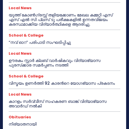
Local News
യൂത്ത് കോൺഗ്രസ്സ് തളിയക്കോണം മേഖല കമ്മറ്റി എസ്
എസ് എൽ സി പ്ലസ് ടു പരീക്ഷകളിൽ ഉന്നതവിജയം
കരസ്ഥമാക്കിയ വിദ്യാർത്ഥികളെ ആദരിച്ചു.
School & College
“നവ് ഓറ” പരിപാടി സംഘടിപ്പിച്ചു
Local News
ഊരകം സ്റ്റാർ ക്ലബ് വാർഷികവും വിദ്യാഭ്യാസ
പുരസ്‌ക്കാര സമർപ്പണം നടത്തി
School & College
വിസ്മയം ഉണർത്തി 92 കാരൻറെ യോഗഭ്യാസ പ്രകടനം
Local News
കാറളം സർവ്വീസ് സഹകരണ ബാങ്ക് വിദ്യാഭ്യാസ
അവാർഡ് നൽകി
Obituaries
നിര്യാതനായി