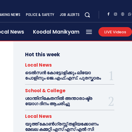
AKING NEWS
POLICE & SAFETY
JOB ALERTS
ocal News
Koodal Manikyam
LIVE Videos
Hot this week
Local News
ടെൽസൻ കോട്ടോളിക്കും ലിയോ
പോളിനും ജെ.എഫ്.എസ്. പുരസ്കാരം
School & College
ശാന്തിനികേതനിൽ അന്താരാഷ്ട്ര
യോഗ ദിനം ആചരിച്ചു
Local News
യൂത്ത് കോൺഗ്രസ്സ് തളിയക്കോണം
മേഖല കമ്മറ്റി എസ് എസ് എൽ സി