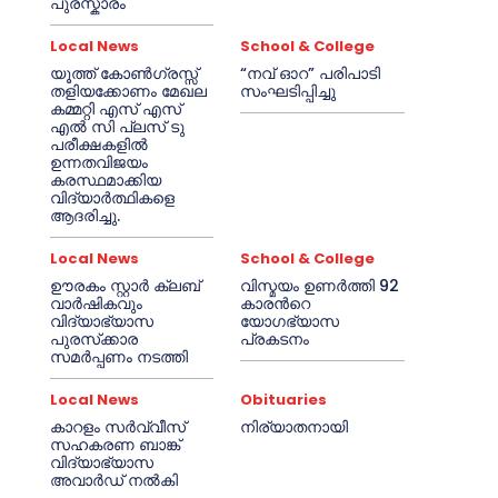
പുരസ്കാരം
Local News
School & College
യൂത്ത് കോൺഗ്രസ്സ്
“നവ് ഓറ” പരിപാടി
തളിയക്കോണം മേഖല
സംഘടിപ്പിച്ചു
കമ്മറ്റി എസ് എസ്
എൽ സി പ്ലസ് ടു
പരീക്ഷകളിൽ
ഉന്നതവിജയം
കരസ്ഥമാക്കിയ
വിദ്യാർത്ഥികളെ
ആദരിച്ചു.
Local News
School & College
ഊരകം സ്റ്റാർ ക്ലബ്
വിസ്മയം ഉണർത്തി 92
വാർഷികവും
കാരൻറെ
വിദ്യാഭ്യാസ
യോഗഭ്യാസ
പുരസ്‌ക്കാര
പ്രകടനം
സമർപ്പണം നടത്തി
Local News
Obituaries
കാറളം സർവ്വീസ്
നിര്യാതനായി
സഹകരണ ബാങ്ക്
വിദ്യാഭ്യാസ
അവാർഡ് നൽകി