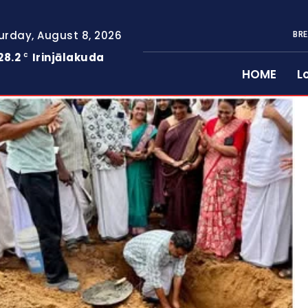
urday, August 8, 2026
BRE
28.2
Irinjālakuda
C
HOME
L