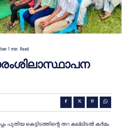
than 1
min.
Read
കാരംശിലാസ്ഥാപന
ം പുതിയ കെട്ടിടത്തിന്റെ തറ കല്ലിടൽ കർമം