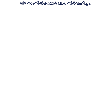
Adv സുനിൽകുമാർ MLA. നിർവഹിച്ചു.