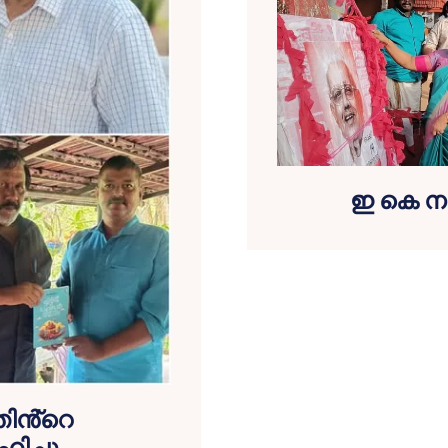
ഇ കെ ന
ിൻ്റെ
ിച്ചു