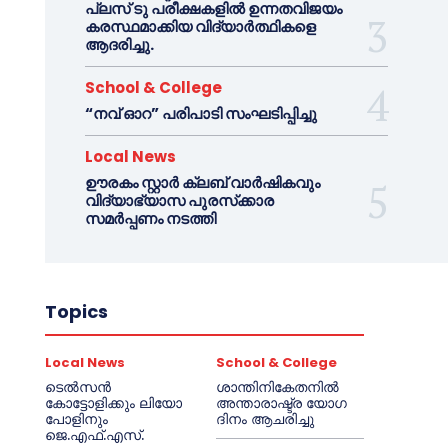
പ്ലസ് ടു പരീക്ഷകളിൽ ഉന്നതവിജയം
കരസ്ഥമാക്കിയ വിദ്യാർത്ഥികളെ
ആദരിച്ചു.
School & College
“നവ് ഓറ” പരിപാടി സംഘടിപ്പിച്ചു
Local News
ഊരകം സ്റ്റാർ ക്ലബ് വാർഷികവും
വിദ്യാഭ്യാസ പുരസ്‌ക്കാര
സമർപ്പണം നടത്തി
Topics
Local News
School & College
ടെൽസൻ
ശാന്തിനികേതനിൽ
കോട്ടോളിക്കും ലിയോ
അന്താരാഷ്ട്ര യോഗ
പോളിനും
ദിനം ആചരിച്ചു
ജെ.എഫ്.എസ്.