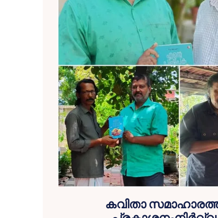
കവിതാ സമാഹാരത്ത
പ്രകാശനംനിർവ്വഹ