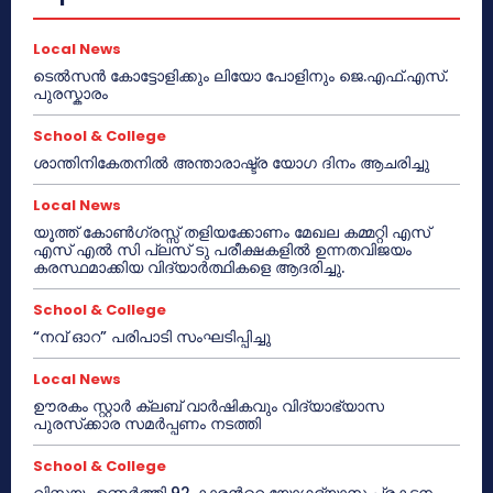
Local News
ടെൽസൻ കോട്ടോളിക്കും ലിയോ പോളിനും ജെ.എഫ്.എസ്.
പുരസ്കാരം
School & College
ശാന്തിനികേതനിൽ അന്താരാഷ്ട്ര യോഗ ദിനം ആചരിച്ചു
Local News
യൂത്ത് കോൺഗ്രസ്സ് തളിയക്കോണം മേഖല കമ്മറ്റി എസ്
എസ് എൽ സി പ്ലസ് ടു പരീക്ഷകളിൽ ഉന്നതവിജയം
കരസ്ഥമാക്കിയ വിദ്യാർത്ഥികളെ ആദരിച്ചു.
School & College
“നവ് ഓറ” പരിപാടി സംഘടിപ്പിച്ചു
Local News
ഊരകം സ്റ്റാർ ക്ലബ് വാർഷികവും വിദ്യാഭ്യാസ
പുരസ്‌ക്കാര സമർപ്പണം നടത്തി
School & College
വിസ്മയം ഉണർത്തി 92 കാരൻറെ യോഗഭ്യാസ പ്രകടനം