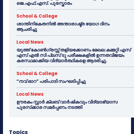
ജെ.എഫ്.എസ്. പുരസ്കാരം
School & College
ശാന്തിനികേതനിൽ അന്താരാഷ്ട്ര യോഗ ദിനം
ആചരിച്ചു
Local News
യൂത്ത് കോൺഗ്രസ്സ് തളിയക്കോണം മേഖല കമ്മറ്റി എസ്
എസ് എൽ സി പ്ലസ് ടു പരീക്ഷകളിൽ ഉന്നതവിജയം
കരസ്ഥമാക്കിയ വിദ്യാർത്ഥികളെ ആദരിച്ചു.
School & College
“നവ് ഓറ” പരിപാടി സംഘടിപ്പിച്ചു
Local News
ഊരകം സ്റ്റാർ ക്ലബ് വാർഷികവും വിദ്യാഭ്യാസ
പുരസ്‌ക്കാര സമർപ്പണം നടത്തി
Topics