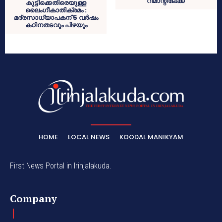
റിമാന്റിലേക്ക്
കുട്ടിക്കെതിരെയുള്ള
ലൈംഗീകാതിക്രമം :
മദ്രസാധ്യാപകന് 5 വർഷം
കഠിനതടവും പിഴയും
HOME
LOCAL NEWS
KOODAL MANIKYAM
First News Portal in Irinjalakuda.
Company