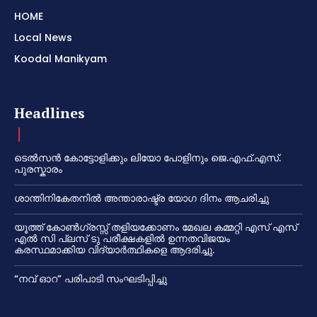
HOME
Local News
Koodal Manikyam
Headlines
ടെൽസൻ കോട്ടോളിക്കും ലിയോ പോളിനും ജെ.എഫ്.എസ്.
പുരസ്കാരം
ശാന്തിനികേതനിൽ അന്താരാഷ്ട്ര യോഗ ദിനം ആചരിച്ചു
യൂത്ത് കോൺഗ്രസ്സ് തളിയക്കോണം മേഖല കമ്മറ്റി എസ് എസ്
എൽ സി പ്ലസ് ടു പരീക്ഷകളിൽ ഉന്നതവിജയം
കരസ്ഥമാക്കിയ വിദ്യാർത്ഥികളെ ആദരിച്ചു.
“നവ് ഓറ” പരിപാടി സംഘടിപ്പിച്ചു