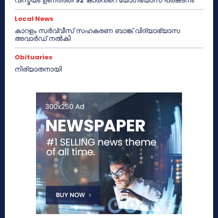
Local News
കാറളം സർവ്വീസ് സഹകരണ ബാങ്ക് വിദ്യാഭ്യാസ
അവാർഡ് നൽകി
Obituaries
നിര്യാതനായി