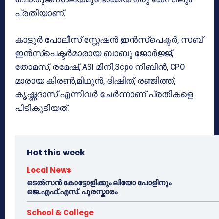
പ്രതിയാണ്.
കാട്ടൂർ പോലീസ് സ്റ്റേഷൻ ഇൻസ്പെക്ടർ, സബ്
ഇൻസ്പെക്ടർമാരായ ബാബു ജോർജ്ജ്,
തോമസ്, രമേഷ്, ASI മിനി,Scpo നിബിൻ, CPO
മാരായ കിരൺ,മിഥുൻ, ദിഷിത്, രഞ്ജിത്ത്,
കൃഷ്ണദാസ് എന്നിവർ ചേർന്നാണ് പ്രതികളെ
പിടികൂടിയത്.
Hot this week
Local News
ടെൽസൻ കോട്ടോളിക്കും ലിയോ പോളിനും
ജെ.എഫ്.എസ്. പുരസ്കാരം
School & College