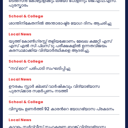
ടെൽസൻ കോട്ടോളിക്കും ലിയോ പോളിനും ജെ.എഫ്.എസ്.
പുരസ്കാരം
School & College
ശാന്തിനികേതനിൽ അന്താരാഷ്ട്ര യോഗ ദിനം ആചരിച്ചു
Local News
യൂത്ത് കോൺഗ്രസ്സ് തളിയക്കോണം മേഖല കമ്മറ്റി എസ്
എസ് എൽ സി പ്ലസ് ടു പരീക്ഷകളിൽ ഉന്നതവിജയം
കരസ്ഥമാക്കിയ വിദ്യാർത്ഥികളെ ആദരിച്ചു.
School & College
“നവ് ഓറ” പരിപാടി സംഘടിപ്പിച്ചു
Local News
ഊരകം സ്റ്റാർ ക്ലബ് വാർഷികവും വിദ്യാഭ്യാസ
പുരസ്‌ക്കാര സമർപ്പണം നടത്തി
School & College
വിസ്മയം ഉണർത്തി 92 കാരൻറെ യോഗഭ്യാസ പ്രകടനം
Local News
കാറളം സർവ്വീസ് സഹകരണ ബാങ്ക് വിദ്യാഭ്യാസ