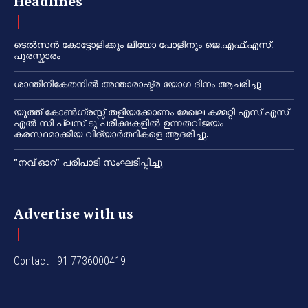
Headlines
ടെൽസൻ കോട്ടോളിക്കും ലിയോ പോളിനും ജെ.എഫ്.എസ്.
പുരസ്കാരം
ശാന്തിനികേതനിൽ അന്താരാഷ്ട്ര യോഗ ദിനം ആചരിച്ചു
യൂത്ത് കോൺഗ്രസ്സ് തളിയക്കോണം മേഖല കമ്മറ്റി എസ് എസ്
എൽ സി പ്ലസ് ടു പരീക്ഷകളിൽ ഉന്നതവിജയം
കരസ്ഥമാക്കിയ വിദ്യാർത്ഥികളെ ആദരിച്ചു.
“നവ് ഓറ” പരിപാടി സംഘടിപ്പിച്ചു
Advertise with us
Contact +91 7736000419