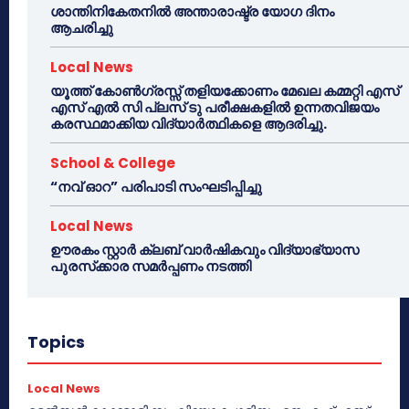
ശാന്തിനികേതനിൽ അന്താരാഷ്ട്ര യോഗ ദിനം
ആചരിച്ചു
Local News
യൂത്ത് കോൺഗ്രസ്സ് തളിയക്കോണം മേഖല കമ്മറ്റി എസ്
എസ് എൽ സി പ്ലസ് ടു പരീക്ഷകളിൽ ഉന്നതവിജയം
കരസ്ഥമാക്കിയ വിദ്യാർത്ഥികളെ ആദരിച്ചു.
School & College
“നവ് ഓറ” പരിപാടി സംഘടിപ്പിച്ചു
Local News
ഊരകം സ്റ്റാർ ക്ലബ് വാർഷികവും വിദ്യാഭ്യാസ
പുരസ്‌ക്കാര സമർപ്പണം നടത്തി
Topics
Local News