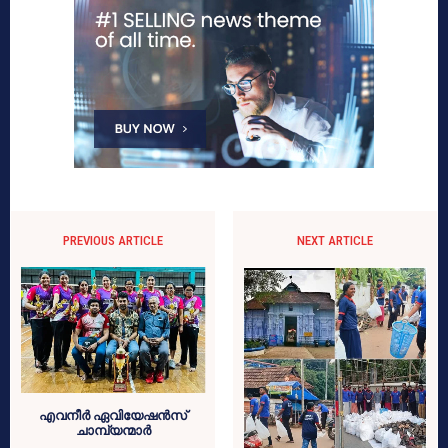
PREVIOUS ARTICLE
NEXT ARTICLE
എവനീർ ഏവിയേഷൻസ്
ചാമ്പ്യന്മാർ