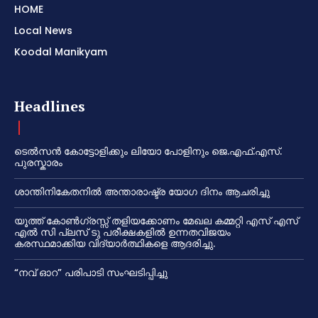
HOME
Local News
Koodal Manikyam
Headlines
ടെൽസൻ കോട്ടോളിക്കും ലിയോ പോളിനും ജെ.എഫ്.എസ്.
പുരസ്കാരം
ശാന്തിനികേതനിൽ അന്താരാഷ്ട്ര യോഗ ദിനം ആചരിച്ചു
യൂത്ത് കോൺഗ്രസ്സ് തളിയക്കോണം മേഖല കമ്മറ്റി എസ് എസ്
എൽ സി പ്ലസ് ടു പരീക്ഷകളിൽ ഉന്നതവിജയം
കരസ്ഥമാക്കിയ വിദ്യാർത്ഥികളെ ആദരിച്ചു.
“നവ് ഓറ” പരിപാടി സംഘടിപ്പിച്ചു