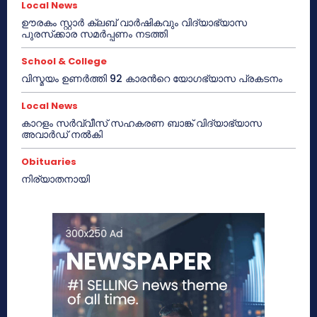
Local News
ഊരകം സ്റ്റാർ ക്ലബ് വാർഷികവും വിദ്യാഭ്യാസ
പുരസ്‌ക്കാര സമർപ്പണം നടത്തി
School & College
വിസ്മയം ഉണർത്തി 92 കാരൻറെ യോഗഭ്യാസ പ്രകടനം
Local News
കാറളം സർവ്വീസ് സഹകരണ ബാങ്ക് വിദ്യാഭ്യാസ
അവാർഡ് നൽകി
Obituaries
നിര്യാതനായി