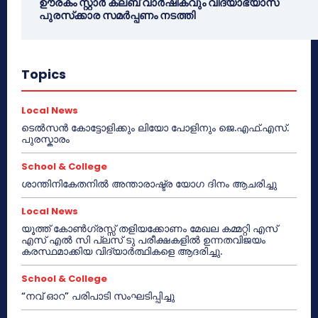
ഊരകം സ്റ്റാർ ക്ലബ് വാർഷികവും വിദ്യാഭ്യാസ
പുരസ്‌ക്കാര സമർപ്പണം നടത്തി
Topics
Local News
ടെൽസൻ കോട്ടോളിക്കും ലിയോ പോളിനും ജെ.എഫ്.എസ്.
പുരസ്കാരം
School & College
ശാന്തിനികേതനിൽ അന്താരാഷ്ട്ര യോഗ ദിനം ആചരിച്ചു
Local News
യൂത്ത് കോൺഗ്രസ്സ് തളിയക്കോണം മേഖല കമ്മറ്റി എസ്
എസ് എൽ സി പ്ലസ് ടു പരീക്ഷകളിൽ ഉന്നതവിജയം
കരസ്ഥമാക്കിയ വിദ്യാർത്ഥികളെ ആദരിച്ചു.
School & College
“നവ് ഓറ” പരിപാടി സംഘടിപ്പിച്ചു