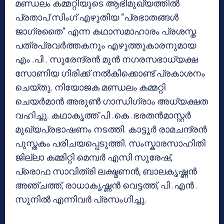
മണ്ഡലം കമ്മറ്റിയുടെ ആഭിമുഖ്യത്തിൽ
പ്രതാപ് സിംഗ് എഴുതിയ “പ്രഭാതങ്ങൾ
ജാഗ്രതൈ” എന്ന കഥാസമാഹാരം പ്രശസ്ത
പത്രപ്രവർത്തകനും എഴുത്തുകാരനുമായ
എം .പി . സുരേന്ദ്രൻ മുൻ നഗരസഭാധ്യക്ഷ
സോണിയ ഗിരിക്ക് നൽകിക്കൊണ്ട് പ്രകാശനം
ചെയ്തു. നിയോജക മണ്ഡലം കമ്മറ്റി
ചെയർമാൻ അരുൺ ഗാന്ധിഗ്രാം അധ്യക്ഷത
വഹിച്ചു. കഥാകൃത്ത് പി .കെ .ഭരതൻമാസ്റ്റർ
മുഖ്യപ്രഭാഷണം നടത്തി. കാട്ടൂർ രാമചന്ദ്രൻ
പുസ്തകം പരിചയപ്പെടുത്തി. സംസ്കാരസാഹിതി
ജില്ലാ കമ്മിറ്റി മെമ്പർ എസി സുരേഷ്,
പ്രൊഫ സാവിത്രി ലക്ഷ്മണൻ, ബാലകൃഷ്ണൻ
അഞ്ചത്ത്, രാധാകൃഷ്ണൻ വെട്ടത്ത്, പി .എൻ .
സുനിൽ എന്നിവർ പ്രസംഗിച്ചു.