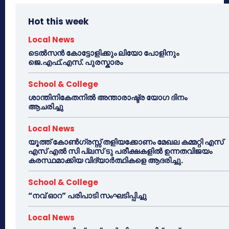
Hot this week
Local News
ടെൽസൻ കോട്ടോളിക്കും ലിയോ പോളിനും
ജെ.എഫ്.എസ്. പുരസ്കാരം
School & College
ശാന്തിനികേതനിൽ അന്താരാഷ്ട്ര യോഗ ദിനം
ആചരിച്ചു
Local News
യൂത്ത് കോൺഗ്രസ്സ് തളിയക്കോണം മേഖല കമ്മറ്റി എസ്
എസ് എൽ സി പ്ലസ് ടു പരീക്ഷകളിൽ ഉന്നതവിജയം
കരസ്ഥമാക്കിയ വിദ്യാർത്ഥികളെ ആദരിച്ചു.
School & College
“നവ് ഓറ” പരിപാടി സംഘടിപ്പിച്ചു
Local News