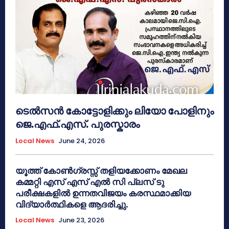
ടെൽസൻ കോട്ടോളിക്കും ലിയോ പോളിനും
ജെ.എഫ്.എസ്. പുരസ്കാരം
Local News
June 24, 2026
യൂത്ത് കോൺഗ്രസ്സ് തളിയക്കോണം മേഖല
കമ്മറ്റി എസ് എസ് എൽ സി പ്ലസ് ടു
പരീക്ഷകളിൽ ഉന്നതവിജയം കരസ്ഥമാക്കിയ
വിദ്യാർത്ഥികളെ ആദരിച്ചു.
Local News
June 23, 2026