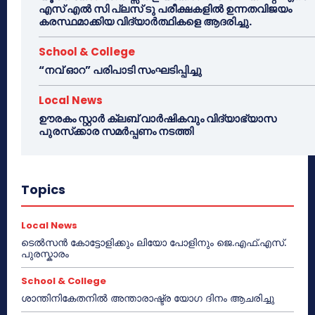
എസ് എൽ സി പ്ലസ് ടു പരീക്ഷകളിൽ ഉന്നതവിജയം
കരസ്ഥമാക്കിയ വിദ്യാർത്ഥികളെ ആദരിച്ചു.
School & College
“നവ് ഓറ” പരിപാടി സംഘടിപ്പിച്ചു
Local News
ഊരകം സ്റ്റാർ ക്ലബ് വാർഷികവും വിദ്യാഭ്യാസ
പുരസ്‌ക്കാര സമർപ്പണം നടത്തി
Topics
Local News
ടെൽസൻ കോട്ടോളിക്കും ലിയോ പോളിനും ജെ.എഫ്.എസ്.
പുരസ്കാരം
School & College
ശാന്തിനികേതനിൽ അന്താരാഷ്ട്ര യോഗ ദിനം ആചരിച്ചു