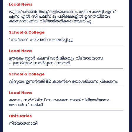
Local News
യൂത്ത് കോൺഗ്രസ്സ് തളിയക്കോണം മേഖല കമ്മറ്റി എസ്
എസ് എൽ സി പ്ലസ് ടു പരീക്ഷകളിൽ ഉന്നതവിജയം
കരസ്ഥമാക്കിയ വിദ്യാർത്ഥികളെ ആദരിച്ചു.
School & College
“നവ് ഓറ” പരിപാടി സംഘടിപ്പിച്ചു
Local News
ഊരകം സ്റ്റാർ ക്ലബ് വാർഷികവും വിദ്യാഭ്യാസ
പുരസ്‌ക്കാര സമർപ്പണം നടത്തി
School & College
വിസ്മയം ഉണർത്തി 92 കാരൻറെ യോഗഭ്യാസ പ്രകടനം
Local News
കാറളം സർവ്വീസ് സഹകരണ ബാങ്ക് വിദ്യാഭ്യാസ
അവാർഡ് നൽകി
Obituaries
നിര്യാതനായി