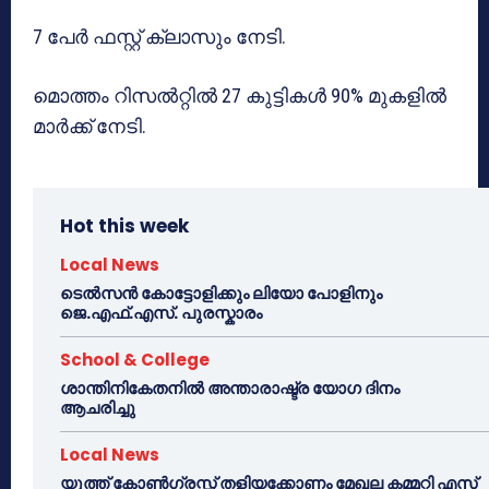
7 പേർ ഫസ്റ്റ് ക്ലാസും നേടി.
മൊത്തം റിസൽറ്റിൽ 27 കുട്ടികൾ 90% മുകളിൽ
മാർക്ക് നേടി.
Hot this week
Local News
ടെൽസൻ കോട്ടോളിക്കും ലിയോ പോളിനും
ജെ.എഫ്.എസ്. പുരസ്കാരം
School & College
ശാന്തിനികേതനിൽ അന്താരാഷ്ട്ര യോഗ ദിനം
ആചരിച്ചു
Local News
യൂത്ത് കോൺഗ്രസ്സ് തളിയക്കോണം മേഖല കമ്മറ്റി എസ്