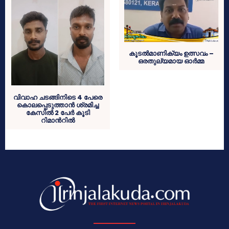
കൂടൽമാണിക്യം ഉത്സവം –
ഒരതുല്യമായ ഓർമ്മ
വിവാഹ ചടങ്ങിനിടെ 4 പേരെ
കൊലപ്പെടുത്താൻ ശ്രമിച്ച
കേസിൽ 2 പേർ കൂടി
റിമാന്‍റിൽ