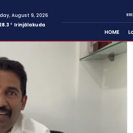
day, August 9, 2026
BRE
28.3
Irinjālakuda
C
HOME
L