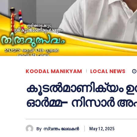
KOODAL MANIKYAM
LOCAL NEWS
കൂടൽമാണിക്യം ഉ
ഓർമ്മ- നിസാർ അഷ
By
സ്വന്തം ലേഖകന്‍
May 12, 2025