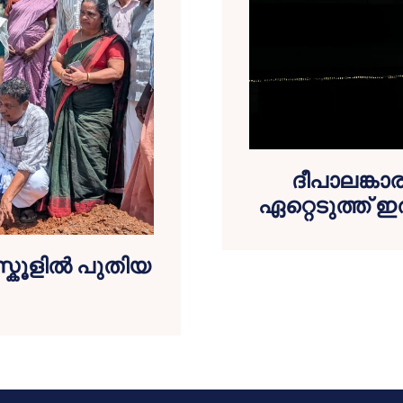
ദീപാലങ്ക
ഏറ്റെടുത്ത് ഇ
കൂളില്‍ പുതിയ