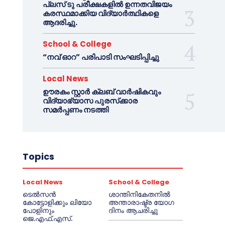
പ്ലസ് ടു പരീക്ഷകളിൽ ഉന്നതവിജയം
കരസ്ഥമാക്കിയ വിദ്യാർത്ഥികളെ
ആദരിച്ചു.
School & College
“നവ് ഓറ” പരിപാടി സംഘടിപ്പിച്ചു
Local News
ഊരകം സ്റ്റാർ ക്ലബ് വാർഷികവും
വിദ്യാഭ്യാസ പുരസ്‌ക്കാര
സമർപ്പണം നടത്തി
Topics
Local News
School & College
ടെൽസൻ
ശാന്തിനികേതനിൽ
കോട്ടോളിക്കും ലിയോ
അന്താരാഷ്ട്ര യോഗ
പോളിനും
ദിനം ആചരിച്ചു
ജെ.എഫ്.എസ്.