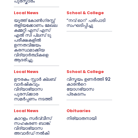
പുരസ്കാരം
Local News
School & College
യൂത്ത് കോൺഗ്രസ്സ്
“നവ് ഓറ” പരിപാടി
തളിയക്കോണം മേഖല
സംഘടിപ്പിച്ചു
കമ്മറ്റി എസ് എസ്
എൽ സി പ്ലസ് ടു
പരീക്ഷകളിൽ
ഉന്നതവിജയം
കരസ്ഥമാക്കിയ
വിദ്യാർത്ഥികളെ
ആദരിച്ചു.
Local News
School & College
ഊരകം സ്റ്റാർ ക്ലബ്
വിസ്മയം ഉണർത്തി 92
വാർഷികവും
കാരൻറെ
വിദ്യാഭ്യാസ
യോഗഭ്യാസ
പുരസ്‌ക്കാര
പ്രകടനം
സമർപ്പണം നടത്തി
Local News
Obituaries
കാറളം സർവ്വീസ്
നിര്യാതനായി
സഹകരണ ബാങ്ക്
വിദ്യാഭ്യാസ
അവാർഡ് നൽകി