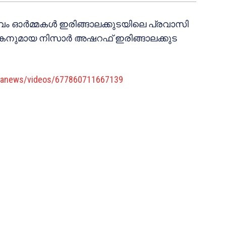
സവം ഓർമ്മകൾ ഇരിങ്ങാലക്കുടയിലെ പ്രവാസി
കനുമായ നിസാർ അഷറഫ് ഇരിങ്ങാലക്കുട
kudanews/videos/677860711667139