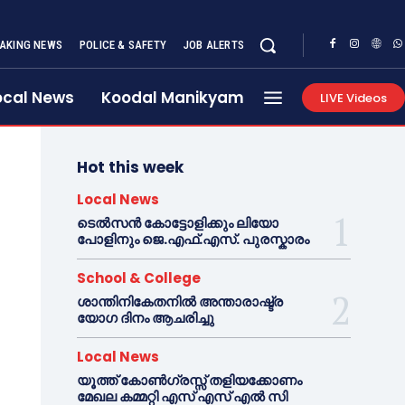
AKING NEWS
POLICE & SAFETY
JOB ALERTS
ocal News
Koodal Manikyam
LIVE Videos
Hot this week
Local News
ടെൽസൻ കോട്ടോളിക്കും ലിയോ
പോളിനും ജെ.എഫ്.എസ്. പുരസ്കാരം
School & College
ശാന്തിനികേതനിൽ അന്താരാഷ്ട്ര
യോഗ ദിനം ആചരിച്ചു
Local News
യൂത്ത് കോൺഗ്രസ്സ് തളിയക്കോണം
മേഖല കമ്മറ്റി എസ് എസ് എൽ സി