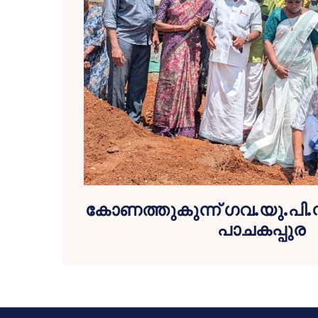
കോണത്തുകുന്ന് ഗവ.യു.പി.സ്
പാചകപ്പുര