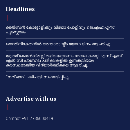
Headlines
ടെൽസൻ കോട്ടോളിക്കും ലിയോ പോളിനും ജെ.എഫ്.എസ്.
പുരസ്കാരം
ശാന്തിനികേതനിൽ അന്താരാഷ്ട്ര യോഗ ദിനം ആചരിച്ചു
യൂത്ത് കോൺഗ്രസ്സ് തളിയക്കോണം മേഖല കമ്മറ്റി എസ് എസ്
എൽ സി പ്ലസ് ടു പരീക്ഷകളിൽ ഉന്നതവിജയം
കരസ്ഥമാക്കിയ വിദ്യാർത്ഥികളെ ആദരിച്ചു.
“നവ് ഓറ” പരിപാടി സംഘടിപ്പിച്ചു
Advertise with us
Contact +91 7736000419