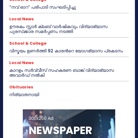
“നവ് ഓറ” പരിപാടി സംഘടിപ്പിച്ചു
Local News
ഊരകം സ്റ്റാർ ക്ലബ് വാർഷികവും വിദ്യാഭ്യാസ
പുരസ്‌ക്കാര സമർപ്പണം നടത്തി
School & College
വിസ്മയം ഉണർത്തി 92 കാരൻറെ യോഗഭ്യാസ പ്രകടനം
Local News
കാറളം സർവ്വീസ് സഹകരണ ബാങ്ക് വിദ്യാഭ്യാസ
അവാർഡ് നൽകി
Obituaries
നിര്യാതനായി