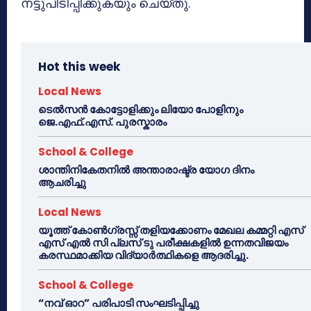
നട്ടുപിടിപ്പിക്കുകയും ചെയ്തു.
Hot this week
Local News
ടെൽസൻ കോട്ടോളിക്കും ലിയോ പോളിനും
ജെ.എഫ്.എസ്. പുരസ്കാരം
School & College
ശാന്തിനികേതനിൽ അന്താരാഷ്ട്ര യോഗ ദിനം
ആചരിച്ചു
Local News
യൂത്ത് കോൺഗ്രസ്സ് തളിയക്കോണം മേഖല കമ്മറ്റി എസ്
എസ് എൽ സി പ്ലസ് ടു പരീക്ഷകളിൽ ഉന്നതവിജയം
കരസ്ഥമാക്കിയ വിദ്യാർത്ഥികളെ ആദരിച്ചു.
School & College
“നവ് ഓറ” പരിപാടി സംഘടിപ്പിച്ചു