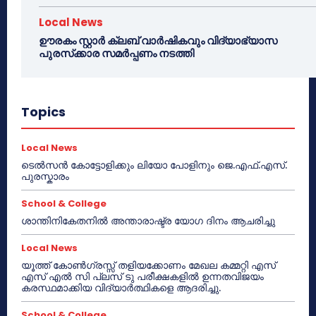
Local News
ഊരകം സ്റ്റാർ ക്ലബ് വാർഷികവും വിദ്യാഭ്യാസ
പുരസ്‌ക്കാര സമർപ്പണം നടത്തി
Topics
Local News
ടെൽസൻ കോട്ടോളിക്കും ലിയോ പോളിനും ജെ.എഫ്.എസ്.
പുരസ്കാരം
School & College
ശാന്തിനികേതനിൽ അന്താരാഷ്ട്ര യോഗ ദിനം ആചരിച്ചു
Local News
യൂത്ത് കോൺഗ്രസ്സ് തളിയക്കോണം മേഖല കമ്മറ്റി എസ്
എസ് എൽ സി പ്ലസ് ടു പരീക്ഷകളിൽ ഉന്നതവിജയം
കരസ്ഥമാക്കിയ വിദ്യാർത്ഥികളെ ആദരിച്ചു.
School & College