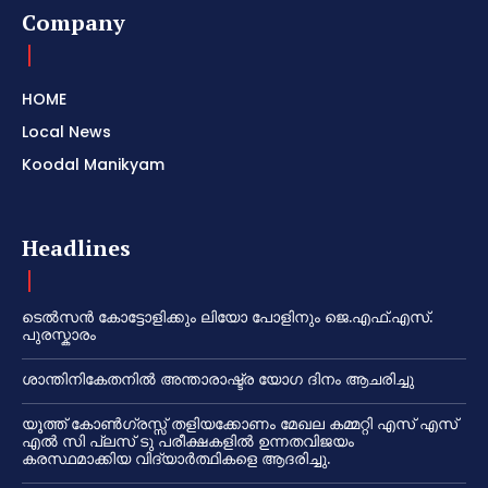
Company
HOME
Local News
Koodal Manikyam
Headlines
ടെൽസൻ കോട്ടോളിക്കും ലിയോ പോളിനും ജെ.എഫ്.എസ്.
പുരസ്കാരം
ശാന്തിനികേതനിൽ അന്താരാഷ്ട്ര യോഗ ദിനം ആചരിച്ചു
യൂത്ത് കോൺഗ്രസ്സ് തളിയക്കോണം മേഖല കമ്മറ്റി എസ് എസ്
എൽ സി പ്ലസ് ടു പരീക്ഷകളിൽ ഉന്നതവിജയം
കരസ്ഥമാക്കിയ വിദ്യാർത്ഥികളെ ആദരിച്ചു.