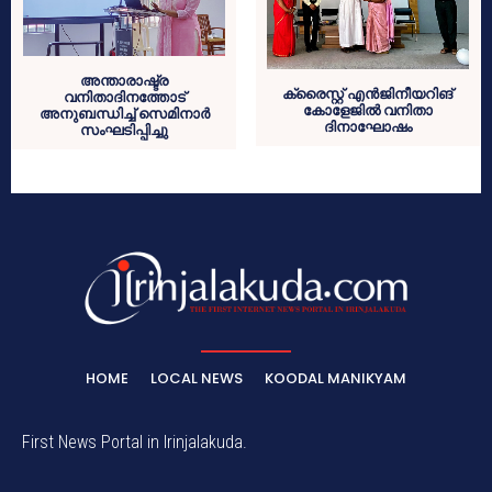
അന്താരാഷ്ട്ര
ക്രൈസ്റ്റ് എൻജിനീയറിങ്
വനിതാദിനത്തോട്
കോളേജിൽ വനിതാ
അനുബന്ധിച്ച് സെമിനാർ
ദിനാഘോഷം
സംഘടിപ്പിച്ചു
HOME
LOCAL NEWS
KOODAL MANIKYAM
First News Portal in Irinjalakuda.