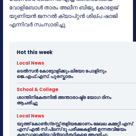
വോളിബോൾ താരം അലീന ബിജു, കോളേജ്
യൂണിയൻ ജനറൽ ക്യാപ്റ്റൻ ശില്പ ഷാജി
എന്നിവർ സംസാരിച്ചു.
Hot this week
Local News
ടെൽസൻ കോട്ടോളിക്കും ലിയോ പോളിനും
ജെ.എഫ്.എസ്. പുരസ്കാരം
School & College
ശാന്തിനികേതനിൽ അന്താരാഷ്ട്ര യോഗ ദിനം
ആചരിച്ചു
Local News
യൂത്ത് കോൺഗ്രസ്സ് തളിയക്കോണം മേഖല കമ്മറ്റി എസ്
എസ് എൽ സി പ്ലസ് ടു പരീക്ഷകളിൽ ഉന്നതവിജയം
കരസ്ഥമാക്കിയ വിദ്യാർത്ഥികളെ ആദരിച്ചു.