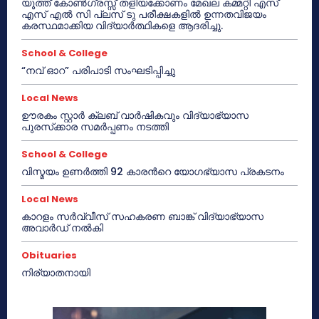
യൂത്ത് കോൺഗ്രസ്സ് തളിയക്കോണം മേഖല കമ്മറ്റി എസ്
എസ് എൽ സി പ്ലസ് ടു പരീക്ഷകളിൽ ഉന്നതവിജയം
കരസ്ഥമാക്കിയ വിദ്യാർത്ഥികളെ ആദരിച്ചു.
School & College
“നവ് ഓറ” പരിപാടി സംഘടിപ്പിച്ചു
Local News
ഊരകം സ്റ്റാർ ക്ലബ് വാർഷികവും വിദ്യാഭ്യാസ
പുരസ്‌ക്കാര സമർപ്പണം നടത്തി
School & College
വിസ്മയം ഉണർത്തി 92 കാരൻറെ യോഗഭ്യാസ പ്രകടനം
Local News
കാറളം സർവ്വീസ് സഹകരണ ബാങ്ക് വിദ്യാഭ്യാസ
അവാർഡ് നൽകി
Obituaries
നിര്യാതനായി