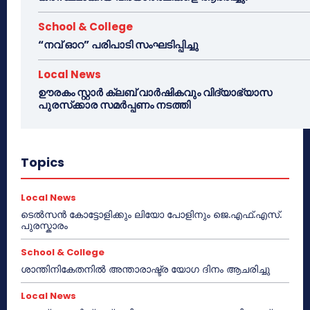
School & College
“നവ് ഓറ” പരിപാടി സംഘടിപ്പിച്ചു
Local News
ഊരകം സ്റ്റാർ ക്ലബ് വാർഷികവും വിദ്യാഭ്യാസ
പുരസ്‌ക്കാര സമർപ്പണം നടത്തി
Topics
Local News
ടെൽസൻ കോട്ടോളിക്കും ലിയോ പോളിനും ജെ.എഫ്.എസ്.
പുരസ്കാരം
School & College
ശാന്തിനികേതനിൽ അന്താരാഷ്ട്ര യോഗ ദിനം ആചരിച്ചു
Local News