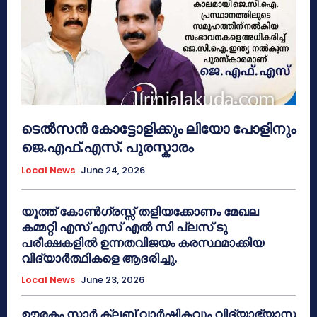
ടെൽസൻ കോട്ടോളിക്കും ലിയോ പോളിനും
ജെ.എഫ്.എസ്. പുരസ്കാരം
Local News
June 24, 2026
യൂത്ത് കോൺഗ്രസ്സ് തളിയക്കോണം മേഖല
കമ്മറ്റി എസ് എസ് എൽ സി പ്ലസ് ടു
പരീക്ഷകളിൽ ഉന്നതവിജയം കരസ്ഥമാക്കിയ
വിദ്യാർത്ഥികളെ ആദരിച്ചു.
Local News
June 23, 2026
ഊരകം സ്റ്റാർ ക്ലബ് വാർഷികവും വിദ്യാഭ്യാസ