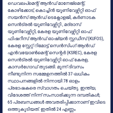
ഡെവലപ്മെന്റ് ആൻഡ് മാനേജ്മെന്റ്,
കോഴിക്കോട്, കൊച്ചിൻ യൂണിവേഴ്സിറ്റി ഓഫ്
സയൻസ് ആൻഡ് ടെക്നോളജി, കർണാടക
സെൻട്രൽ യൂണിവേഴ്സിറ്റി , മദ്രാസ്
യൂണിവേഴ്സിറ്റി, കേരള യൂണിവേഴ്സിറ്റി ഓഫ്
ഫിഷറീസ് ആൻഡ് ഓഷ്യൻ സ്റ്റഡീസ് (KUFOS),
കേരള സ്റ്റേറ്റ് റിമോട്ട് സെൻസിംഗ് ആൻഡ്
എൻവയോൺമെന്റ് സെന്റർ (KSREC), കേരള
സെൻട്രൽ യൂണിവേഴ്സിറ്റി ഓഫ് കേരള,
കാസർഗോഡ് തുടങ്ങി. മൂന്ന് ദിവസം
നീണ്ടുനിന്ന സമ്മേളനത്തിൽ 37-ലധികം
സ്ഥാപനങ്ങളിൽ നിന്നായി 78 ഓളം
പ്രഭാഷകരെ സ്വാഗതം ചെയ്തു. ഇന്ത്യ,
വിദേശത്ത് നിന്ന് സംസാരിക്കുന്ന ദമ്പതികൾ;
65 പ്രബന്ധങ്ങൾ അവതരിപ്പിക്കാനാണ് ഇവിടെ
ഒത്തുകൂടിയത്. ഇതിൽ 24 എണ്ണം