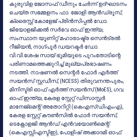
കുരുവിള ജോസഫ് ഡീനും ചേർന്ന് ഉദ്ഘാടനം
ചെയ്ത സമ്മേളനം ഫാ. ജോളി ആൻഡ്രൂസ്,
ക്രൈസ്റ്റ് കോളേജ് പ്രിൻസിപ്പൽ ഡോ.
ജിയോളജിക്കൽ സർവേ ഓഫ് ഇന്ത്യ,
സംസ്ഥാന യൂണിറ്റ് മഹാരാഷ്ട്ര സെൻട്രൽ
റീജിയൻ, നാഗ്പൂർ ഡയറക്ടർ ഡോ.
വി.വി.ശേഷ സായ് ഭൂമിയുടെ പുറംതോടിന്റെ
പരിണാമത്തെക്കുറിച്ച് മുഖ്യപ്രഭാഷണം
നടത്തി. നാഷണൽ സെന്റർ ഫോർ എർത്ത്
സയൻസ് സ്റ്റഡീസ്, (NCESS) തിരുവനന്തപുരം,
മിനിസ്ട്രി ഓഫ് എർത്ത് സയൻസ് (MoES), ഗവ.
ഓഫ് ഇന്ത്യ, കേരള സ്റ്റേറ്റ് ഡിസാസ്റ്റർ
മാനേജ്മെന്റ് അതോറിറ്റി (കെഎസ്ഡിഎംഎ),
കേരള സ്റ്റേറ്റ് കൗൺസിൽ ഫോർ സയൻസ്,
ടെക്നോളജി ആൻഡ് എൻവയോൺമെന്റ്
(കെഎസ്സിഎസ്ടിഇ), പോളിഷ് അക്കാദമി ഓഫ്