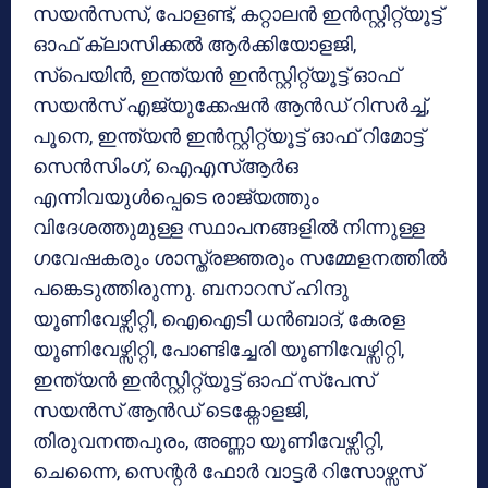
സയൻസസ്, പോളണ്ട്, കറ്റാലൻ ഇൻസ്റ്റിറ്റ്യൂട്ട്
ഓഫ് ക്ലാസിക്കൽ ആർക്കിയോളജി,
സ്പെയിൻ, ഇന്ത്യൻ ഇൻസ്റ്റിറ്റ്യൂട്ട് ഓഫ്
സയൻസ് എജ്യുക്കേഷൻ ആൻഡ് റിസർച്ച്,
പൂനെ, ഇന്ത്യൻ ഇൻസ്റ്റിറ്റ്യൂട്ട് ഓഫ് റിമോട്ട്
സെൻസിംഗ്, ഐഎസ്ആർഒ
എന്നിവയുൾപ്പെടെ രാജ്യത്തും
വിദേശത്തുമുള്ള സ്ഥാപനങ്ങളിൽ നിന്നുള്ള
ഗവേഷകരും ശാസ്ത്രജ്ഞരും സമ്മേളനത്തിൽ
പങ്കെടുത്തിരുന്നു. ബനാറസ് ഹിന്ദു
യൂണിവേഴ്സിറ്റി, ഐഐടി ധൻബാദ്, കേരള
യൂണിവേഴ്സിറ്റി, പോണ്ടിച്ചേരി യൂണിവേഴ്സിറ്റി,
ഇന്ത്യൻ ഇൻസ്റ്റിറ്റ്യൂട്ട് ഓഫ് സ്പേസ്
സയൻസ് ആൻഡ് ടെക്നോളജി,
തിരുവനന്തപുരം, അണ്ണാ യൂണിവേഴ്സിറ്റി,
ചെന്നൈ, സെന്റർ ഫോർ വാട്ടർ റിസോഴ്സസ്