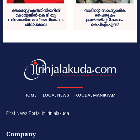
ക്രൈസ്റ്റ് എൻജിനീയറിങ്
നാടിന്റെ സാംസ്കാരിക
കോളേജിൽ കെ ടി യു
പൈതൃകം
സ്പോൺസേഡ് അധ്യാപക
ഉയർത്തിപ്പിടിക്കണം.
ശില്പശാല
കെപിഎംഎസ്
HOME
LOCAL NEWS
KOODAL MANIKYAM
First News Portal in Irinjalakuda.
Company