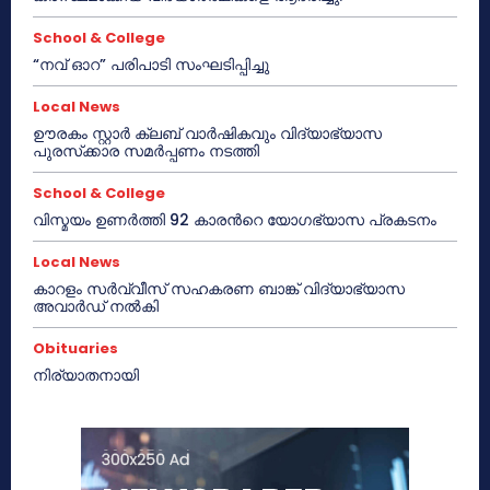
School & College
“നവ് ഓറ” പരിപാടി സംഘടിപ്പിച്ചു
Local News
ഊരകം സ്റ്റാർ ക്ലബ് വാർഷികവും വിദ്യാഭ്യാസ
പുരസ്‌ക്കാര സമർപ്പണം നടത്തി
School & College
വിസ്മയം ഉണർത്തി 92 കാരൻറെ യോഗഭ്യാസ പ്രകടനം
Local News
കാറളം സർവ്വീസ് സഹകരണ ബാങ്ക് വിദ്യാഭ്യാസ
അവാർഡ് നൽകി
Obituaries
നിര്യാതനായി