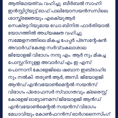
ആതിഥേയത്വം വഹിച്ചു. ബീർബൽ സാഹ്നി
ഇൻസ്റ്റിറ്റ്യൂട്ട് ഓഫ് പാലിയോസയൻസസിലെ
ശാസ്ത്രജ്ഞയും എഒക്യുആർ
സെക്രട്ടറിയുമായ ഡോ.ബിനിത ഫാർതിയാൽ
യോഗത്തിൽ അധ്യക്ഷത വഹിച്ചു.
സമ്മേളനത്തിലെ മികച്ച പേപ്പർ പ്രസന്റേഷൻ
അവാർഡ് കേരള സർവ്വകലാശാല
ജിയോളജി വിഭാഗം നന്ദു എം. ആർ നും മികച്ച
പോസ്റ്ററിനുള്ള അവാർഡ് എം ഇ എസ്
പൊന്നാനി കോളേജിലെ ഷബാന ഇബ്രാഹിo
നും നൽകി. തരുൺ ആർ, അസി. ജിയോളജി
ആൻഡ് എൻവയോൺമെന്റൽ സയൻസ്
വിഭാഗം പ്രൊഫസർ സ്വാഗതവും ക്രൈസ്റ്റ്
കോളേജ് ഓട്ടോണമസ് ജിയോളജി ആൻഡ്
എൻവയോൺമെന്റൽ സയൻസ് വിഭാഗം
മേധാവിയും കോൺഫറൻസ് ഓർഗനൈസിംഗ്