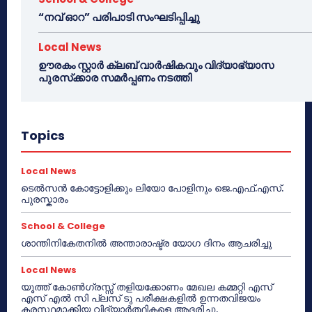
“നവ് ഓറ” പരിപാടി സംഘടിപ്പിച്ചു
Local News
ഊരകം സ്റ്റാർ ക്ലബ് വാർഷികവും വിദ്യാഭ്യാസ
പുരസ്‌ക്കാര സമർപ്പണം നടത്തി
Topics
Local News
ടെൽസൻ കോട്ടോളിക്കും ലിയോ പോളിനും ജെ.എഫ്.എസ്.
പുരസ്കാരം
School & College
ശാന്തിനികേതനിൽ അന്താരാഷ്ട്ര യോഗ ദിനം ആചരിച്ചു
Local News
യൂത്ത് കോൺഗ്രസ്സ് തളിയക്കോണം മേഖല കമ്മറ്റി എസ്
എസ് എൽ സി പ്ലസ് ടു പരീക്ഷകളിൽ ഉന്നതവിജയം
കരസ്ഥമാക്കിയ വിദ്യാർത്ഥികളെ ആദരിച്ചു.