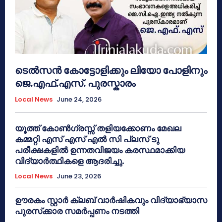
ടെൽസൻ കോട്ടോളിക്കും ലിയോ പോളിനും
ജെ.എഫ്.എസ്. പുരസ്കാരം
Local News
June 24, 2026
യൂത്ത് കോൺഗ്രസ്സ് തളിയക്കോണം മേഖല
കമ്മറ്റി എസ് എസ് എൽ സി പ്ലസ് ടു
പരീക്ഷകളിൽ ഉന്നതവിജയം കരസ്ഥമാക്കിയ
വിദ്യാർത്ഥികളെ ആദരിച്ചു.
Local News
June 23, 2026
ഊരകം സ്റ്റാർ ക്ലബ് വാർഷികവും വിദ്യാഭ്യാസ
പുരസ്‌ക്കാര സമർപ്പണം നടത്തി