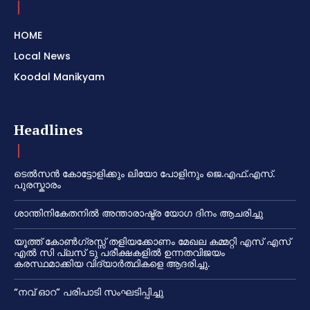
HOME
Local News
Koodal Manikyam
Headlines
ടെൽസൻ കോട്ടോളിക്കും ലിയോ പോളിനും ജെ.എഫ്.എസ്.
പുരസ്കാരം
ശാന്തിനികേതനിൽ അന്താരാഷ്ട്ര യോഗ ദിനം ആചരിച്ചു
യൂത്ത് കോൺഗ്രസ്സ് തളിയക്കോണം മേഖല കമ്മറ്റി എസ് എസ്
എൽ സി പ്ലസ് ടു പരീക്ഷകളിൽ ഉന്നതവിജയം
കരസ്ഥമാക്കിയ വിദ്യാർത്ഥികളെ ആദരിച്ചു.
“നവ് ഓറ” പരിപാടി സംഘടിപ്പിച്ചു