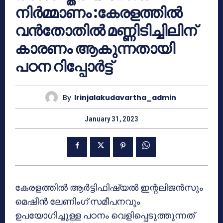
നിർമ്മാണം :കേരളത്തിൽ
വൻതോതിൽ മണ്ണിടിച്ചിലിന്
കാരണം ആകുന്നതായി
പഠന റിപ്പോർട്ട്
By
Irinjalakudavartha_admin
January 31, 2023
കേരളത്തിൽ ആർട്ടിഫിഷ്യൽ ഇന്റലിജൻസും
മെഷീൻ ലേണിംഗ് സമീപനവും
ഉപയോഗിച്ചുള്ള പഠനം വെളിപ്പെടുത്തുന്നത്