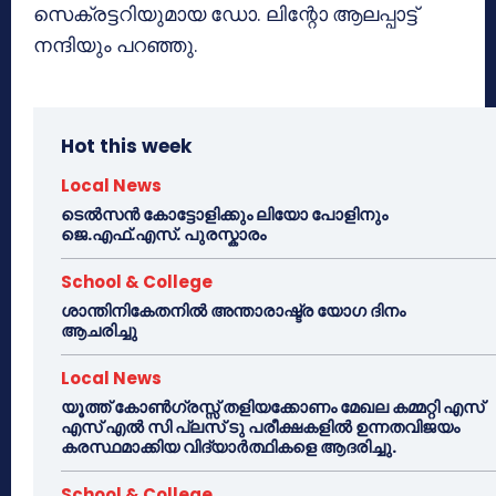
സെക്രട്ടറിയുമായ ഡോ. ലിന്റോ ആലപ്പാട്ട്
നന്ദിയും പറഞ്ഞു.
Hot this week
Local News
ടെൽസൻ കോട്ടോളിക്കും ലിയോ പോളിനും
ജെ.എഫ്.എസ്. പുരസ്കാരം
School & College
ശാന്തിനികേതനിൽ അന്താരാഷ്ട്ര യോഗ ദിനം
ആചരിച്ചു
Local News
യൂത്ത് കോൺഗ്രസ്സ് തളിയക്കോണം മേഖല കമ്മറ്റി എസ്
എസ് എൽ സി പ്ലസ് ടു പരീക്ഷകളിൽ ഉന്നതവിജയം
കരസ്ഥമാക്കിയ വിദ്യാർത്ഥികളെ ആദരിച്ചു.
School & College