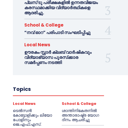
പ്ലസ് ടു പരീക്ഷകളിൽ ഉന്നതവിജയം
കരസ്ഥമാക്കിയ വിദ്യാർത്ഥികളെ
ആദരിച്ചു.
School & College
“നവ് ഓറ” പരിപാടി സംഘടിപ്പിച്ചു
Local News
ഊരകം സ്റ്റാർ ക്ലബ് വാർഷികവും
വിദ്യാഭ്യാസ പുരസ്‌ക്കാര
സമർപ്പണം നടത്തി
Topics
Local News
School & College
ടെൽസൻ
ശാന്തിനികേതനിൽ
കോട്ടോളിക്കും ലിയോ
അന്താരാഷ്ട്ര യോഗ
പോളിനും
ദിനം ആചരിച്ചു
ജെ.എഫ്.എസ്.