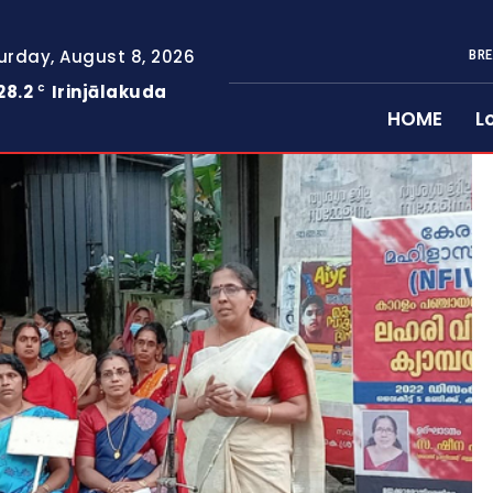
urday, August 8, 2026
BRE
28.2
Irinjālakuda
C
HOME
L