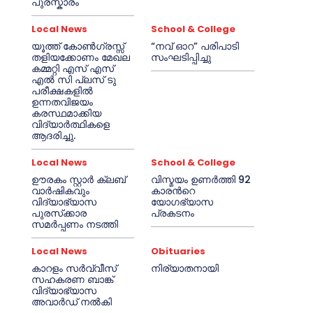
പുരസ്കാരം
Local News
School & College
യൂത്ത് കോൺഗ്രസ്സ്
“നവ് ഓറ” പരിപാടി
തളിയക്കോണം മേഖല
സംഘടിപ്പിച്ചു
കമ്മറ്റി എസ് എസ്
എൽ സി പ്ലസ് ടു
പരീക്ഷകളിൽ
ഉന്നതവിജയം
കരസ്ഥമാക്കിയ
വിദ്യാർത്ഥികളെ
ആദരിച്ചു.
Local News
School & College
ഊരകം സ്റ്റാർ ക്ലബ്
വിസ്മയം ഉണർത്തി 92
വാർഷികവും
കാരൻറെ
വിദ്യാഭ്യാസ
യോഗഭ്യാസ
പുരസ്‌ക്കാര
പ്രകടനം
സമർപ്പണം നടത്തി
Local News
Obituaries
കാറളം സർവ്വീസ്
നിര്യാതനായി
സഹകരണ ബാങ്ക്
വിദ്യാഭ്യാസ
അവാർഡ് നൽകി