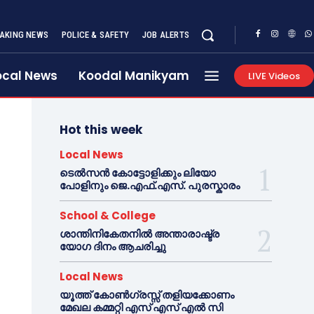
AKING NEWS
POLICE & SAFETY
JOB ALERTS
ocal News
Koodal Manikyam
LIVE Videos
Hot this week
Local News
ടെൽസൻ കോട്ടോളിക്കും ലിയോ
പോളിനും ജെ.എഫ്.എസ്. പുരസ്കാരം
School & College
ശാന്തിനികേതനിൽ അന്താരാഷ്ട്ര
യോഗ ദിനം ആചരിച്ചു
Local News
യൂത്ത് കോൺഗ്രസ്സ് തളിയക്കോണം
മേഖല കമ്മറ്റി എസ് എസ് എൽ സി