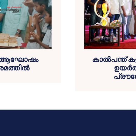
സ് ആഘോഷം
കാൽപന്ത് 
രമത്തിൽ
ഉയർത്
പ്രൗ