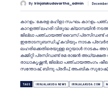
By
Irinjalakudavartha_admin
December 
കാറളം :കേരള മഹിളാ സംഘം കാറളം പഞ്ചായ
കാറളത്ത് ലഹരി വിരുദ്ധ ക്യാമ്പയിൻ ന
ജില്ലാ പഞ്ചായത്ത് വൈസ് പ്രസിഡണ്ട് ഷ
ഇതോടനുബന്ധിച്ച് കവിയും നാടക പ്രവർത
ലഹരിക്കെതിരെയുള്ള ഒറ്റയാൾ നാടകം അവത
കമ്മിറ്റി പ്രസിഡണ്ട് രമ രാജൻ അധ്യക്ഷത
രാധാകൃഷ്ണൻ, ജില്ലാ പഞ്ചായത്തംഗം ഷ
സന്തോഷ്, ബിന്ദു പ്രദീപ്, അംബിക സുഭാഷ്,
TAGS
IRINJALAKUDA NEWS
IRINJALAKUDA.COM
N