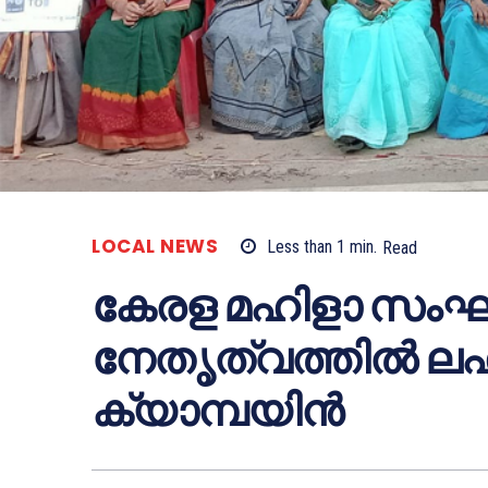
LOCAL NEWS
Less than 1
min.
Read
കേരള മഹിളാ സംഘത
നേതൃത്വത്തിൽ ലഹര
ക്യാമ്പയിൻ