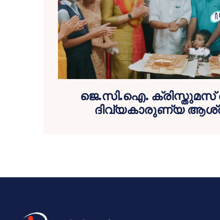
ജെ.സി.ഐ. ക്രിസ്തുമ
ദിവ്യകാരുണ്യ ആശ്