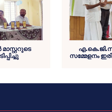
മാസ്റ്ററുടെ
എ.കെ.ജി.സി
പിച്ചു
സമ്മേളനം ഇരിങ