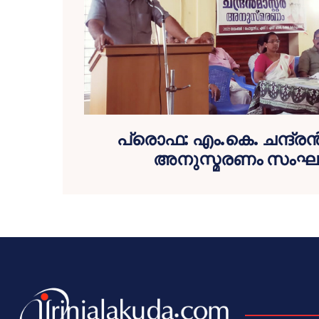
പ്രൊഫ: എം.കെ. ചന്ദ്രൻ 
അനുസ്മരണം സംഘടിപ്