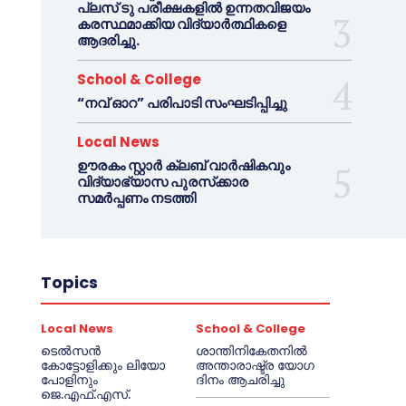
പ്ലസ് ടു പരീക്ഷകളിൽ ഉന്നതവിജയം
കരസ്ഥമാക്കിയ വിദ്യാർത്ഥികളെ
ആദരിച്ചു.
School & College
“നവ് ഓറ” പരിപാടി സംഘടിപ്പിച്ചു
Local News
ഊരകം സ്റ്റാർ ക്ലബ് വാർഷികവും
വിദ്യാഭ്യാസ പുരസ്‌ക്കാര
സമർപ്പണം നടത്തി
Topics
Local News
School & College
ടെൽസൻ
ശാന്തിനികേതനിൽ
കോട്ടോളിക്കും ലിയോ
അന്താരാഷ്ട്ര യോഗ
പോളിനും
ദിനം ആചരിച്ചു
ജെ.എഫ്.എസ്.