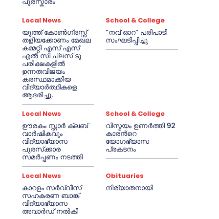
പുരസ്കാരം
Local News
School & College
യൂത്ത് കോൺഗ്രസ്സ്
“നവ് ഓറ” പരിപാടി
തളിയക്കോണം മേഖല
സംഘടിപ്പിച്ചു
കമ്മറ്റി എസ് എസ്
എൽ സി പ്ലസ് ടു
പരീക്ഷകളിൽ
ഉന്നതവിജയം
കരസ്ഥമാക്കിയ
വിദ്യാർത്ഥികളെ
ആദരിച്ചു.
Local News
School & College
ഊരകം സ്റ്റാർ ക്ലബ്
വിസ്മയം ഉണർത്തി 92
വാർഷികവും
കാരൻറെ
വിദ്യാഭ്യാസ
യോഗഭ്യാസ
പുരസ്‌ക്കാര
പ്രകടനം
സമർപ്പണം നടത്തി
Local News
Obituaries
കാറളം സർവ്വീസ്
നിര്യാതനായി
സഹകരണ ബാങ്ക്
വിദ്യാഭ്യാസ
അവാർഡ് നൽകി