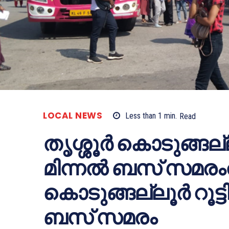
LOCAL NEWS
Less than 1
min.
Read
തൃശ്ശൂര്‍ കൊടുങ്ങല്ലൂര
മിന്നല്‍ ബസ് സമരംതൃ
കൊടുങ്ങല്ലൂര്‍ റൂട്ടില
ബസ് സമരം