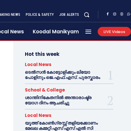
AKING NEWS
POLICE & SAFETY
JOB ALERTS
ocal News
Koodal Manikyam
LIVE Videos
Hot this week
Local News
ടെൽസൻ കോട്ടോളിക്കും ലിയോ
പോളിനും ജെ.എഫ്.എസ്. പുരസ്കാരം
School & College
ശാന്തിനികേതനിൽ അന്താരാഷ്ട്ര
യോഗ ദിനം ആചരിച്ചു
Local News
യൂത്ത് കോൺഗ്രസ്സ് തളിയക്കോണം
മേഖല കമ്മറ്റി എസ് എസ് എൽ സി