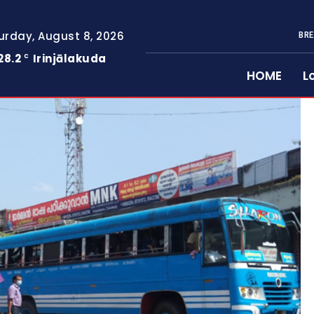
urday, August 8, 2026
BRE
28.2
Irinjālakuda
C
HOME
L