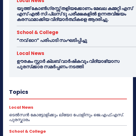
Local News
യൂത്ത് കോൺഗ്രസ്സ് തളിയക്കോണം മേഖല കമ്മറ്റി എസ്
എസ് എൽ സി പ്ലസ് ടു പരീക്ഷകളിൽ ഉന്നതവിജയം
കരസ്ഥമാക്കിയ വിദ്യാർത്ഥികളെ ആദരിച്ചു.
School & College
“നവ് ഓറ” പരിപാടി സംഘടിപ്പിച്ചു
Local News
ഊരകം സ്റ്റാർ ക്ലബ് വാർഷികവും വിദ്യാഭ്യാസ
പുരസ്‌ക്കാര സമർപ്പണം നടത്തി
Topics
Local News
ടെൽസൻ കോട്ടോളിക്കും ലിയോ പോളിനും ജെ.എഫ്.എസ്.
പുരസ്കാരം
School & College