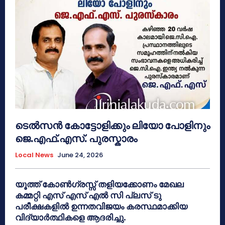
ടെൽസൻ കോട്ടോളിക്കും ലിയോ പോളിനും
ജെ.എഫ്.എസ്. പുരസ്കാരം
Local News
June 24, 2026
യൂത്ത് കോൺഗ്രസ്സ് തളിയക്കോണം മേഖല
കമ്മറ്റി എസ് എസ് എൽ സി പ്ലസ് ടു
പരീക്ഷകളിൽ ഉന്നതവിജയം കരസ്ഥമാക്കിയ
വിദ്യാർത്ഥികളെ ആദരിച്ചു.