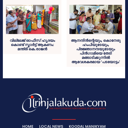
വില്ലേജ് ഓഫീസ് ഹൃദയം
ആനന്ദിൻന്റെയും, കൊനേരു
കൊണ്ട് സ്മാർട്ട് ആകണം:
ഹംപിയുടേയും,
മന്ത്രി കെ.രാജൻ
പ്രജ്ഞാനന്ദയുടേയും
പിൻഗാമിയെ തേടി
മങ്ങാടിക്കുന്നിൽ
ആവേശകരമായ ‘പടയോട്ടം’
HOME
LOCAL NEWS
KOODAL MANIKYAM