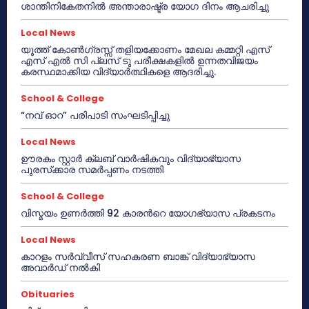
ശാന്തിനികേതനിൽ അന്താരാഷ്ട്ര യോഗ ദിനം ആചരിച്ചു
Local News
യൂത്ത് കോൺഗ്രസ്സ് തളിയക്കോണം മേഖല കമ്മറ്റി എസ്
എസ് എൽ സി പ്ലസ് ടു പരീക്ഷകളിൽ ഉന്നതവിജയം
കരസ്ഥമാക്കിയ വിദ്യാർത്ഥികളെ ആദരിച്ചു.
School & College
“നവ് ഓറ” പരിപാടി സംഘടിപ്പിച്ചു
Local News
ഊരകം സ്റ്റാർ ക്ലബ് വാർഷികവും വിദ്യാഭ്യാസ
പുരസ്‌ക്കാര സമർപ്പണം നടത്തി
School & College
വിസ്മയം ഉണർത്തി 92 കാരൻറെ യോഗഭ്യാസ പ്രകടനം
Local News
കാറളം സർവ്വീസ് സഹകരണ ബാങ്ക് വിദ്യാഭ്യാസ
അവാർഡ് നൽകി
Obituaries