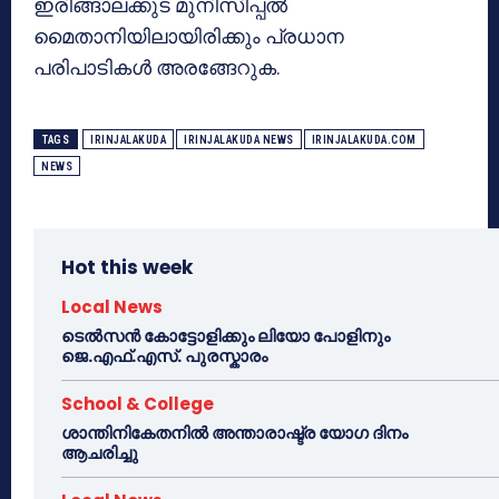
ഇരിങ്ങാലക്കുട മുനിസിപ്പൽ
മൈതാനിയിലായിരിക്കും പ്രധാന
പരിപാടികൾ അരങ്ങേറുക.
TAGS
IRINJALAKUDA
IRINJALAKUDA NEWS
IRINJALAKUDA.COM
NEWS
Hot this week
Local News
ടെൽസൻ കോട്ടോളിക്കും ലിയോ പോളിനും
ജെ.എഫ്.എസ്. പുരസ്കാരം
School & College
ശാന്തിനികേതനിൽ അന്താരാഷ്ട്ര യോഗ ദിനം
ആചരിച്ചു