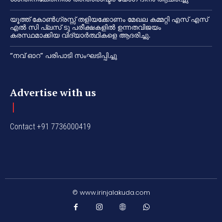
യൂത്ത് കോൺഗ്രസ്സ് തളിയക്കോണം മേഖല കമ്മറ്റി എസ് എസ്
എൽ സി പ്ലസ് ടു പരീക്ഷകളിൽ ഉന്നതവിജയം
കരസ്ഥമാക്കിയ വിദ്യാർത്ഥികളെ ആദരിച്ചു.
“നവ് ഓറ” പരിപാടി സംഘടിപ്പിച്ചു
Advertise with us
Contact +91 7736000419
© www.irinjalakuda.com