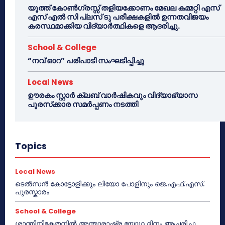
യൂത്ത് കോൺഗ്രസ്സ് തളിയക്കോണം മേഖല കമ്മറ്റി എസ്
എസ് എൽ സി പ്ലസ് ടു പരീക്ഷകളിൽ ഉന്നതവിജയം
കരസ്ഥമാക്കിയ വിദ്യാർത്ഥികളെ ആദരിച്ചു.
School & College
“നവ് ഓറ” പരിപാടി സംഘടിപ്പിച്ചു
Local News
ഊരകം സ്റ്റാർ ക്ലബ് വാർഷികവും വിദ്യാഭ്യാസ
പുരസ്‌ക്കാര സമർപ്പണം നടത്തി
Topics
Local News
ടെൽസൻ കോട്ടോളിക്കും ലിയോ പോളിനും ജെ.എഫ്.എസ്.
പുരസ്കാരം
School & College
ശാന്തിനികേതനിൽ അന്താരാഷ്ട്ര യോഗ ദിനം ആചരിച്ചു