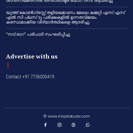
ശാന്തിനികേതനിൽ അന്താരാഷ്ട്ര യോഗ ദിനം ആചരിച്ചു
യൂത്ത് കോൺഗ്രസ്സ് തളിയക്കോണം മേഖല കമ്മറ്റി എസ് എസ്
എൽ സി പ്ലസ് ടു പരീക്ഷകളിൽ ഉന്നതവിജയം
കരസ്ഥമാക്കിയ വിദ്യാർത്ഥികളെ ആദരിച്ചു.
“നവ് ഓറ” പരിപാടി സംഘടിപ്പിച്ചു
Advertise with us
Contact +91 7736000419
© www.irinjalakuda.com