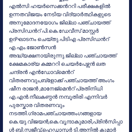
എല്‍സി ഹയര്‍സെക്കന്‍ററി പരീക്ഷകളില്‍
ഉന്നതവിജയം നേടിയ വിദ്യാര്‍ത്ഥികളുടെ
അനുമോദനയോഗം ജില്ലാ പഞ്ചായത്ത്
പ്രസിഡന്‍റ് പി.കെ.ഡേവീസ് മാസ്റ്റര്‍
ഉദ്ഘാടനം ചെയ്തു.പിടിഎ പ്രസിഡന്‍റ്
എ.എം.ജോണ്‍സന്‍
അദ്ധ്യക്ഷനായിരുന്നു.ജില്ലാ പഞ്ചായത്ത്
ക്ഷേമകാര്യ കമ്മററി ചെയര്‍പേഴ്സന്‍ ലത
ചന്ദ്രന്‍ എന്‍ഡോവ്മെന്‍റ്
വിതരണവും,ബ്ളോക്ക് പഞ്ചായത്ത് അംഗം
ഷീന രാജന്‍ ,മാനേജ്മെന്‍റ് പ്രതിനിധി
എ.എന്‍.നീലകണ്ഠന്‍ നമ്പൂതിരി എന്നിവര്‍
പുരസ്കാര വിതരണവും
നടത്തി.ഗ്രാമപഞ്ചായത്തംഗങ്ങളായ
കെ.യു.വിജയന്‍,കെ.വൃന്ദാകുമാരി,പ്രിന്‍സിപ്പാ
ള്‍ ബി.സജീവ്,ഹെഡ്മാസ്റ്റര്‍ ടി.അനില്‍ കുമാര്‍