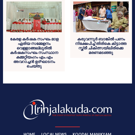
കേരള കർഷക സംഘം മാള
കരുവന്നൂര്‍ ബാങ്കില്‍ പണം
ഏരിയ സമ്മേളനം
നിക്ഷേപിച്ച് തിരികെ കിട്ടാത്ത
വെള്ളാങ്ങല്ലൂരിൽ
സ്ത്രീ ചികിത്സയിലിരിക്കെ
കർഷകസംഘം സംസ്ഥാന
മരണമടഞ്ഞു
കമ്മറ്റിയംഗം എം.എം
അവറാച്ചൻ ഉദ്ഘാടനം
ചെയ്തു
HOME
LOCAL NEWS
KOODAL MANIKYAM