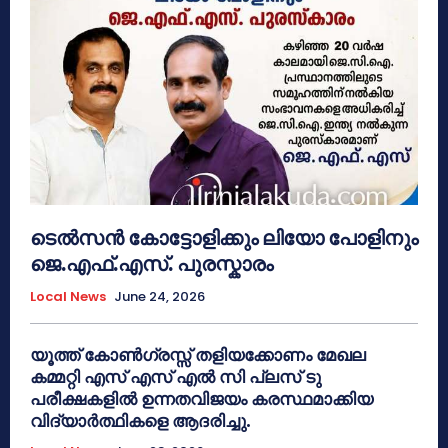
ടെൽസൻ കോട്ടോളിക്കും ലിയോ പോളിനും
ജെ.എഫ്.എസ്. പുരസ്കാരം
Local News
June 24, 2026
യൂത്ത് കോൺഗ്രസ്സ് തളിയക്കോണം മേഖല
കമ്മറ്റി എസ് എസ് എൽ സി പ്ലസ് ടു
പരീക്ഷകളിൽ ഉന്നതവിജയം കരസ്ഥമാക്കിയ
വിദ്യാർത്ഥികളെ ആദരിച്ചു.