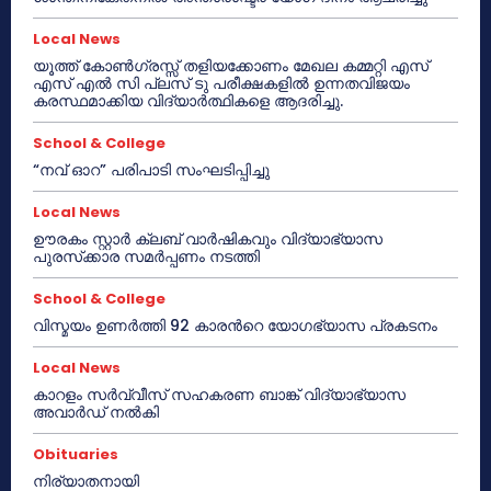
Local News
യൂത്ത് കോൺഗ്രസ്സ് തളിയക്കോണം മേഖല കമ്മറ്റി എസ്
എസ് എൽ സി പ്ലസ് ടു പരീക്ഷകളിൽ ഉന്നതവിജയം
കരസ്ഥമാക്കിയ വിദ്യാർത്ഥികളെ ആദരിച്ചു.
School & College
“നവ് ഓറ” പരിപാടി സംഘടിപ്പിച്ചു
Local News
ഊരകം സ്റ്റാർ ക്ലബ് വാർഷികവും വിദ്യാഭ്യാസ
പുരസ്‌ക്കാര സമർപ്പണം നടത്തി
School & College
വിസ്മയം ഉണർത്തി 92 കാരൻറെ യോഗഭ്യാസ പ്രകടനം
Local News
കാറളം സർവ്വീസ് സഹകരണ ബാങ്ക് വിദ്യാഭ്യാസ
അവാർഡ് നൽകി
Obituaries
നിര്യാതനായി