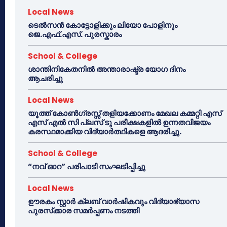
Local News
ടെൽസൻ കോട്ടോളിക്കും ലിയോ പോളിനും
ജെ.എഫ്.എസ്. പുരസ്കാരം
School & College
ശാന്തിനികേതനിൽ അന്താരാഷ്ട്ര യോഗ ദിനം
ആചരിച്ചു
Local News
യൂത്ത് കോൺഗ്രസ്സ് തളിയക്കോണം മേഖല കമ്മറ്റി എസ്
എസ് എൽ സി പ്ലസ് ടു പരീക്ഷകളിൽ ഉന്നതവിജയം
കരസ്ഥമാക്കിയ വിദ്യാർത്ഥികളെ ആദരിച്ചു.
School & College
“നവ് ഓറ” പരിപാടി സംഘടിപ്പിച്ചു
Local News
ഊരകം സ്റ്റാർ ക്ലബ് വാർഷികവും വിദ്യാഭ്യാസ
പുരസ്‌ക്കാര സമർപ്പണം നടത്തി