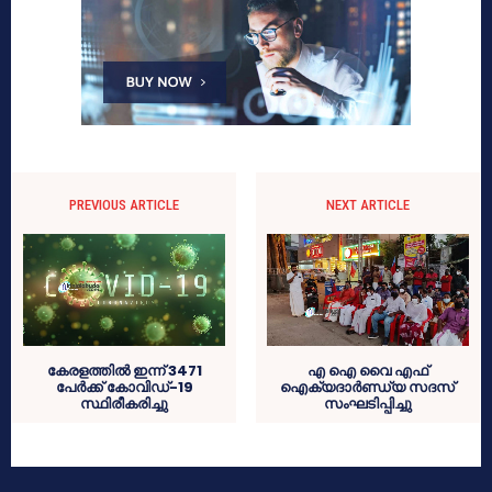
PREVIOUS ARTICLE
NEXT ARTICLE
കേരളത്തില്‍ ഇന്ന് 3471
എ ഐ വൈ എഫ്
പേര്‍ക്ക് കോവിഡ്-19
ഐക്യദാർണ്ഡ്യ സദസ്
സ്ഥിരീകരിച്ചു
സംഘടിപ്പിച്ചു