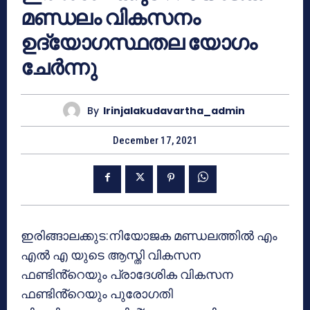
മണ്ഡലം വികസനം
ഉദ്യോഗസ്ഥതല യോഗം
ചേർന്നു
By
Irinjalakudavartha_admin
December 17, 2021
ഇരിങ്ങാലക്കുട:നിയോജക മണ്ഡലത്തിൽ എം
എൽ എ യുടെ ആസ്തി വികസന
ഫണ്ടിൻ്റെയും പ്രാദേശിക വികസന
ഫണ്ടിൻ്റെയും പുരോഗതി