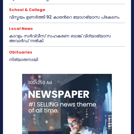
School & College
വിസ്മയം ഉണർത്തി 92 കാരൻറെ യോഗഭ്യാസ പ്രകടനം
Local News
കാറളം സർവ്വീസ് സഹകരണ ബാങ്ക് വിദ്യാഭ്യാസ
അവാർഡ് നൽകി
Obituaries
നിര്യാതനായി