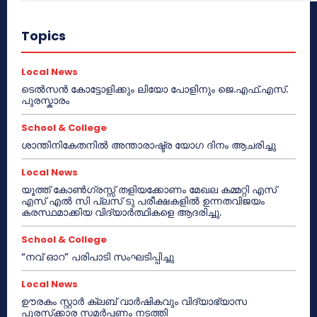
Topics
Local News
ടെൽസൻ കോട്ടോളിക്കും ലിയോ പോളിനും ജെ.എഫ്.എസ്.
പുരസ്കാരം
School & College
ശാന്തിനികേതനിൽ അന്താരാഷ്ട്ര യോഗ ദിനം ആചരിച്ചു
Local News
യൂത്ത് കോൺഗ്രസ്സ് തളിയക്കോണം മേഖല കമ്മറ്റി എസ്
എസ് എൽ സി പ്ലസ് ടു പരീക്ഷകളിൽ ഉന്നതവിജയം
കരസ്ഥമാക്കിയ വിദ്യാർത്ഥികളെ ആദരിച്ചു.
School & College
“നവ് ഓറ” പരിപാടി സംഘടിപ്പിച്ചു
Local News
ഊരകം സ്റ്റാർ ക്ലബ് വാർഷികവും വിദ്യാഭ്യാസ
പുരസ്‌ക്കാര സമർപ്പണം നടത്തി