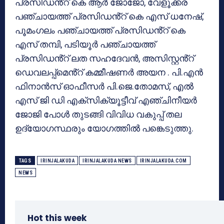
പ്രസിഡൻ്റ് കെ ആർ ജോജോ, വേളൂക്കര
പഞ്ചായത്ത് പ്രസിഡൻ്റ് കെ എസ് ധനേഷ്,
പൂമംഗലം പഞ്ചായത്ത് പ്രസിഡൻ്റ് കെ
എസ് തമ്പി, പടിയൂർ പഞ്ചായത്ത്
പ്രസിഡൻ്റ് ലത സഹദേവൻ, അസിസ്റ്റൻ്റ്
ഡെവലപ്പ്മെൻ്റ് കമ്മീഷണർ അയന . പി.എൻ
ഫിനാൻസ് ഓഫീസർ പി.ജെ.തോമസ്, എൽ
എസ് ജി ഡി എക്സിക്യൂട്ടീവ് എഞ്ചിനീയർ
ജോജി പോൾ തുടങ്ങി വിവിധ വകുപ്പ് തല
ഉദ്യോഗസ്ഥരും യോഗത്തിൽ പങ്കെടുത്തു.
TAGS
IRINJALAKUDA
IRINJALAKUDA NEWS
IRINJALAKUDA.COM
NEWS
Hot this week