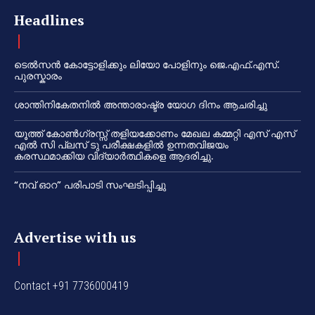
Headlines
ടെൽസൻ കോട്ടോളിക്കും ലിയോ പോളിനും ജെ.എഫ്.എസ്.
പുരസ്കാരം
ശാന്തിനികേതനിൽ അന്താരാഷ്ട്ര യോഗ ദിനം ആചരിച്ചു
യൂത്ത് കോൺഗ്രസ്സ് തളിയക്കോണം മേഖല കമ്മറ്റി എസ് എസ്
എൽ സി പ്ലസ് ടു പരീക്ഷകളിൽ ഉന്നതവിജയം
കരസ്ഥമാക്കിയ വിദ്യാർത്ഥികളെ ആദരിച്ചു.
“നവ് ഓറ” പരിപാടി സംഘടിപ്പിച്ചു
Advertise with us
Contact +91 7736000419