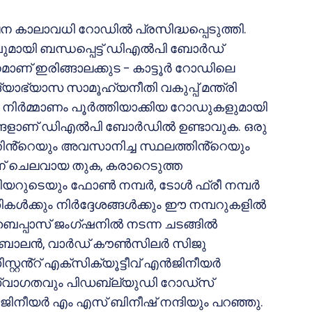
ലന കാലാവധി റോഡിൽ പ്രസിദ്ധപ്പെടുത്തി.
ായി ബന്ധപ്പെട്ട്‌ ഡിഎൽപി ബോർഡ്
ാണ് ഇരിങ്ങാലക്കുട – കാട്ടൂർ റോഡിലെ
യാഭ്യാസ സാമൂഹ്യനീതി വകുപ്പ് മന്ത്രി
. നിർമ്മാണം പൂർത്തിയാക്കിയ റോഡുകളുമായി
ര്യങ്ങളാണ് ഡിഎൽപി ബോർഡിൽ ഉണ്ടാവുക. ഒരു
തിൻ്റെയും അവസാനിച്ച സ്ഥലത്തിൻ്റെയും
തിന് ചെലവായ തുക, കരാറെടുത്ത
നിയറുടെയും ഫോൺ നമ്പർ, ടോൾ ഫ്രീ നമ്പർ
ികൾക്കും നിർദ്ദേശങ്ങൾക്കും ഈ നമ്പറുകളിൽ
 ബൈപ്പാസ് ജംഗ്ഷനിൽ നടന്ന ചടങ്ങിൽ
ിത ബാലൻ, വാർഡ് കൗൺസിലർ സിജു
റ്റൻ്റ് എക്സിക്യൂട്ടീവ് എൻജിനീയർ
 സ്വാഗതവും പിഡബ്ല്യുഡി റോഡ്സ്
ൻജിനീയർ എം എസ് ബിനീഷ് നന്ദിയും പറഞ്ഞു.