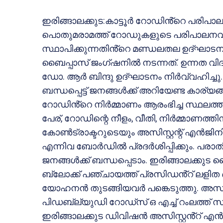
ഇരിങ്ങാലക്കുട:കാട്ടൂർ റോഡിൻ്റെ പരിപാ
പൊതുമരാമത്ത് റോഡുകളുടെ പരിപാലനവുമ
സ്ഥാപിക്കുന്നതിൻ്റെ മണ്ഡലതല ഉദ്ഘാടനമ
ബൈപ്പാസ് ജംഗ്ഷനിൽ നടന്നത്. ഉന്നത വിദ്
ഡോ. ആർ ബിന്ദു ഉദ്ഘാടനം നിർവ്വഹിച്ചു
ബന്ധപ്പെട്ട് ജനങ്ങൾക്ക് അറിയേണ്ട കാ
റോഡിൻ്റെ നിർമ്മാണം ആരംഭിച്ച സ്ഥലത്
പേര്, റോഡിന്റെ നീളം, വീതി, നിർമ്മാണത്
കോൺട്രാക്ടറുടെയും അസിസ്റ്റന്റ് എൻജി
എന്നിവ ബോർഡിൽ പ്രദർശിപ്പിക്കും. പരാത
ജനങ്ങൾക്ക് ബന്ധപ്പെടാം. ഇരിങ്ങാലക്കുട
ബ്ലോക്ക് പഞ്ചായത്ത് പ്രസിഡൻ്റ് ലള
യോഹനൻ തുടങ്ങിയവർ പങ്കെടുത്തു. അസിസ്
പിഡബ്ല്യുഡി റോഡ്സ് ഒ എച്ച് റംലത്ത്
ഇരിങ്ങാലക്കുട ഡിവിഷൻ അസിസ്റ്റൻ്റ് എ