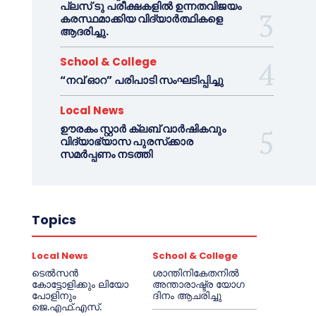
പ്ലസ് ടു പരീക്ഷകളിൽ ഉന്നതവിജയം
കരസ്ഥമാക്കിയ വിദ്യാർത്ഥികളെ
ആദരിച്ചു.
School & College
“നവ് ഓറ” പരിപാടി സംഘടിപ്പിച്ചു
Local News
ഊരകം സ്റ്റാർ ക്ലബ് വാർഷികവും
വിദ്യാഭ്യാസ പുരസ്‌ക്കാര
സമർപ്പണം നടത്തി
Topics
Local News
School & College
ടെൽസൻ
ശാന്തിനികേതനിൽ
കോട്ടോളിക്കും ലിയോ
അന്താരാഷ്ട്ര യോഗ
പോളിനും
ദിനം ആചരിച്ചു
ജെ.എഫ്.എസ്.