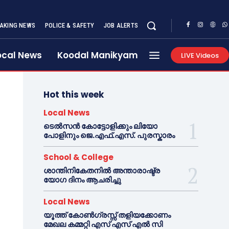
AKING NEWS
POLICE & SAFETY
JOB ALERTS
ocal News
Koodal Manikyam
LIVE Videos
Hot this week
Local News
ടെൽസൻ കോട്ടോളിക്കും ലിയോ
പോളിനും ജെ.എഫ്.എസ്. പുരസ്കാരം
School & College
ശാന്തിനികേതനിൽ അന്താരാഷ്ട്ര
യോഗ ദിനം ആചരിച്ചു
Local News
യൂത്ത് കോൺഗ്രസ്സ് തളിയക്കോണം
മേഖല കമ്മറ്റി എസ് എസ് എൽ സി