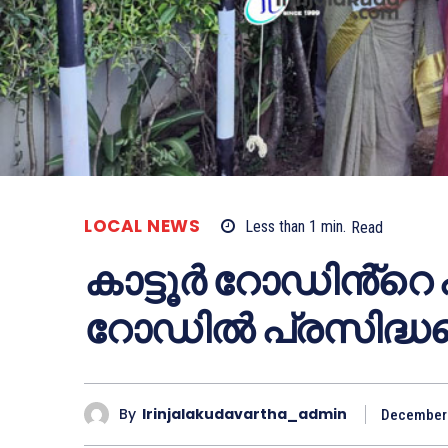
LOCAL NEWS
Less than 1
min.
Read
കാട്ടൂർ റോഡിൻ്റ
റോഡിൽ പ്രസിദ്ധപ്
By
Irinjalakudavartha_admin
December 