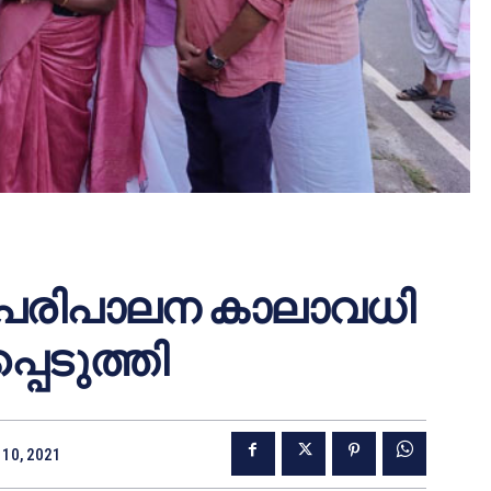
െ പരിപാലന കാലാവധി
പെടുത്തി
10, 2021