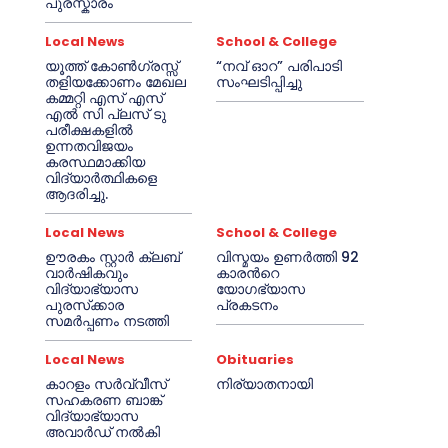
പുരസ്കാരം
Local News
School & College
യൂത്ത് കോൺഗ്രസ്സ്
“നവ് ഓറ” പരിപാടി
തളിയക്കോണം മേഖല
സംഘടിപ്പിച്ചു
കമ്മറ്റി എസ് എസ്
എൽ സി പ്ലസ് ടു
പരീക്ഷകളിൽ
ഉന്നതവിജയം
കരസ്ഥമാക്കിയ
വിദ്യാർത്ഥികളെ
ആദരിച്ചു.
Local News
School & College
ഊരകം സ്റ്റാർ ക്ലബ്
വിസ്മയം ഉണർത്തി 92
വാർഷികവും
കാരൻറെ
വിദ്യാഭ്യാസ
യോഗഭ്യാസ
പുരസ്‌ക്കാര
പ്രകടനം
സമർപ്പണം നടത്തി
Local News
Obituaries
കാറളം സർവ്വീസ്
നിര്യാതനായി
സഹകരണ ബാങ്ക്
വിദ്യാഭ്യാസ
അവാർഡ് നൽകി