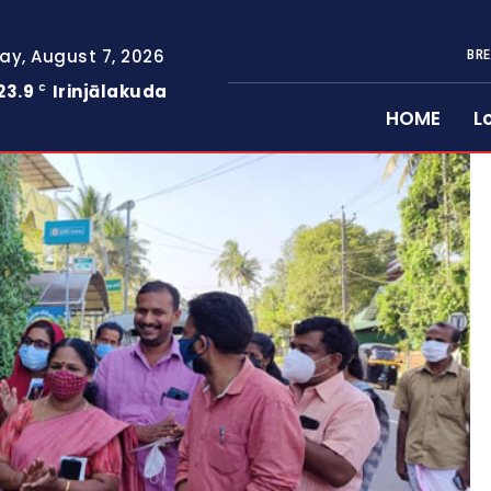
day, August 7, 2026
BRE
23.9
Irinjālakuda
C
HOME
L