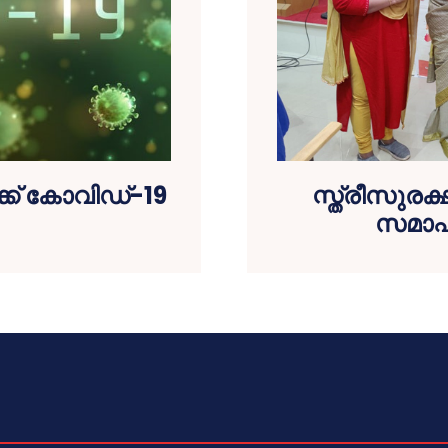
‍ക്ക് കോവിഡ്-19
സ്ത്രീസുരക
സമാപന