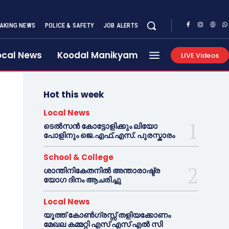
AKING NEWS
POLICE & SAFETY
JOB ALERTS
ocal News
Koodal Manikyam
LIVE Videos
Hot this week
Local News
ടെൽസൻ കോട്ടോളിക്കും ലിയോ
പോളിനും ജെ.എഫ്.എസ്. പുരസ്കാരം
School & College
ശാന്തിനികേതനിൽ അന്താരാഷ്ട്ര
യോഗ ദിനം ആചരിച്ചു
Local News
യൂത്ത് കോൺഗ്രസ്സ് തളിയക്കോണം
മേഖല കമ്മറ്റി എസ് എസ് എൽ സി