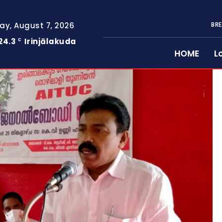
day, August 7, 2026
BRE
24.3
Irinjālakuda
C
HOME
L