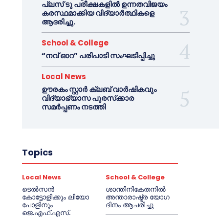
പ്ലസ് ടു പരീക്ഷകളിൽ ഉന്നതവിജയം
കരസ്ഥമാക്കിയ വിദ്യാർത്ഥികളെ
ആദരിച്ചു.
School & College
“നവ് ഓറ” പരിപാടി സംഘടിപ്പിച്ചു
Local News
ഊരകം സ്റ്റാർ ക്ലബ് വാർഷികവും
വിദ്യാഭ്യാസ പുരസ്‌ക്കാര
സമർപ്പണം നടത്തി
Topics
Local News
School & College
ടെൽസൻ
ശാന്തിനികേതനിൽ
കോട്ടോളിക്കും ലിയോ
അന്താരാഷ്ട്ര യോഗ
പോളിനും
ദിനം ആചരിച്ചു
ജെ.എഫ്.എസ്.