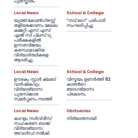
പുരസ്കാരം
Local News
School & College
യൂത്ത് കോൺഗ്രസ്സ്
“നവ് ഓറ” പരിപാടി
തളിയക്കോണം മേഖല
സംഘടിപ്പിച്ചു
കമ്മറ്റി എസ് എസ്
എൽ സി പ്ലസ് ടു
പരീക്ഷകളിൽ
ഉന്നതവിജയം
കരസ്ഥമാക്കിയ
വിദ്യാർത്ഥികളെ
ആദരിച്ചു.
Local News
School & College
ഊരകം സ്റ്റാർ ക്ലബ്
വിസ്മയം ഉണർത്തി 92
വാർഷികവും
കാരൻറെ
വിദ്യാഭ്യാസ
യോഗഭ്യാസ
പുരസ്‌ക്കാര
പ്രകടനം
സമർപ്പണം നടത്തി
Local News
Obituaries
കാറളം സർവ്വീസ്
നിര്യാതനായി
സഹകരണ ബാങ്ക്
വിദ്യാഭ്യാസ
അവാർഡ് നൽകി