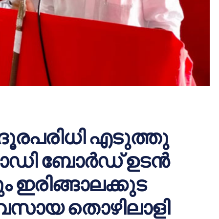
 ദൂരപരിധി എടുത്തു
ടോഡി ബോർഡ് ഉടൻ
ം ഇരിങ്ങാലക്കുട
്യവസായ തൊഴിലാളി