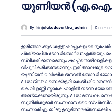
യൂണിയൻ (എ.ഐ.ട
By
Irinjalakudavartha_admin
December 
ഇരിങ്ങാലക്കുട :കള്ള് ഷാപ്പുകളുടെ ദൂര
പ്രഖ്യാപിത ടോഡിബോർഡ് എത്രയും പെട്ടെന
സ്വീകരിക്കണമെന്നും ഷാപ്പ് തൊഴിലാളികള
വിപുലീകരിക്കണമെന്നും ഇരിങ്ങാലക്കുട 
യൂണിയൻ വാർഷിക ജനറൽ ബോഡി യോഗം സർ
AITUC ജില്ലാ സെക്രട്ടറി കെ.ജി.ശിവാനന്ദ
കെ.വി.ഉണ്ണി സ്മാരക ഹാളിൽ നടന്ന യോഗത
അദ്ധ്യക്ഷനായിരുന്നു. AITUC മണ്ഡലം സെക്
സുനിൽകുമാർ സംസ്ഥാന വൈസ് പ്രസിഡന്
സംസാരിച്ചു. ബിജു ഉറുമീസ് രക്തസാക്