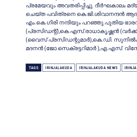
പ്രമേയവും അവതരിപ്പിച്ചു. ദീർഘകാലം
ചെയ്ത പവിത്രനെ കെ.ജി.ശിവാനന്ദൻ ആദര
എം.കെ.ഗിരി നന്ദിയും പറഞ്ഞു.പുതിയ ഭാ
(പ്രസിഡന്റ്),കെ.എസ്.രാധാകൃഷ്ണൻ (വർക്കി
(വൈസ് പ്രസിഡന്റുമാർ),കെ.ഡി. സുനിൽകു
മദനൻ (ജോ.സെക്രട്ടറിമാർ ),എ.എസ്. വിന
TAGS
IRINJALAKUDA
IRINJALAKUDA NEWS
IRINJ