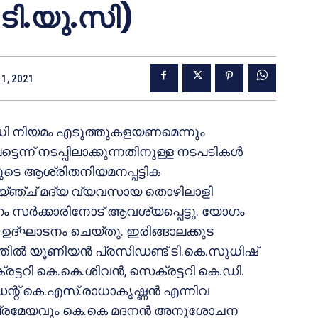
ി.യു.സി)
1, 2021
പരിധി നിയമം എടുത്തുകളയണമെന്നും
്ന് നടപ്പിലാക്കുന്നതിനുള്ള നടപടികൾ
ുടെ ആശ്രിതനിയമനപ്പട്ടിക
റെയ്ഞ്ച് മദ്യ വ്യവസായ തൊഴിലാളി
ക്കാരിനോട് ആവശ്യപ്പെട്ടു. യോഗം
ൻ ഉദ്ഘാടനം ചെയ്തു. ഇരിങ്ങാലക്കുട
്തിൽ യൂണിയൻ പ്രസിഡണ്ട് ടി.കെ.സുധിഷ്
രട്ടറി കെ.കെ.ശിവൻ, സെക്രട്ടറി കെ.ഡി.
റ് കെ.എസ്.രാധാകൃഷ്ണൻ എന്നിവ
ഷി പ്രമേയവും കെ.കെ മദനൻ അനുശോചന