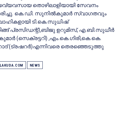
 മദ്യവ്യവസായ തൊഴിലാളിയായി സേവനം
ിച്ചു. കെ.ഡി. സുനിൽകുമാർ സ്വാഗതവും
രവാഹികളായി ടി.കെ.സുധിഷ്
ങ്ങ് പ്രസിഡന്റ്),ബിജു ഉറുമിസ്, എ.ബി.സുധീർ
മാർ (സെക്രട്ടറി) ,എം.കെ.ഗിരി,കെ.കെ.
ോദ് (ട്രഷറർ)എന്നിവരെ തെരഞ്ഞെടുത്തു
ALAKUDA.COM
NEWS