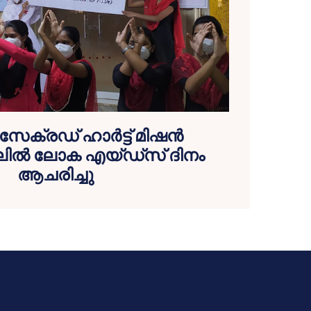
 സേക്രഡ് ഹാർട്ട് മിഷൻ
ലിൽ ലോക എയ്ഡ്സ് ദിനം
ആചരിച്ചു