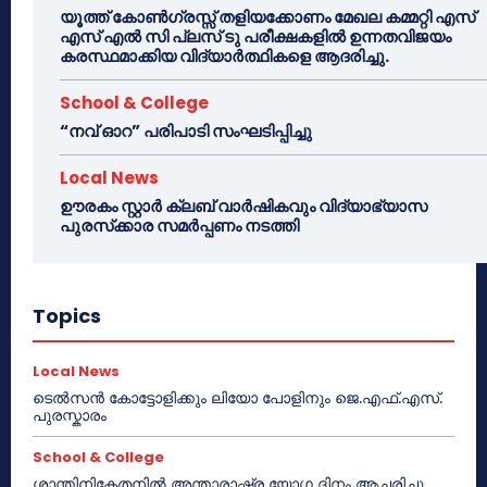
യൂത്ത് കോൺഗ്രസ്സ് തളിയക്കോണം മേഖല കമ്മറ്റി എസ്
എസ് എൽ സി പ്ലസ് ടു പരീക്ഷകളിൽ ഉന്നതവിജയം
കരസ്ഥമാക്കിയ വിദ്യാർത്ഥികളെ ആദരിച്ചു.
School & College
“നവ് ഓറ” പരിപാടി സംഘടിപ്പിച്ചു
Local News
ഊരകം സ്റ്റാർ ക്ലബ് വാർഷികവും വിദ്യാഭ്യാസ
പുരസ്‌ക്കാര സമർപ്പണം നടത്തി
Topics
Local News
ടെൽസൻ കോട്ടോളിക്കും ലിയോ പോളിനും ജെ.എഫ്.എസ്.
പുരസ്കാരം
School & College
ശാന്തിനികേതനിൽ അന്താരാഷ്ട്ര യോഗ ദിനം ആചരിച്ചു