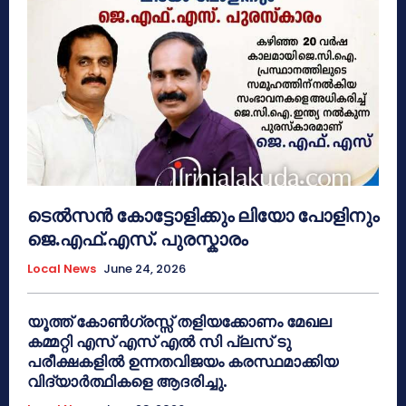
ടെൽസൻ കോട്ടോളിക്കും ലിയോ പോളിനും
ജെ.എഫ്.എസ്. പുരസ്കാരം
Local News
June 24, 2026
യൂത്ത് കോൺഗ്രസ്സ് തളിയക്കോണം മേഖല
കമ്മറ്റി എസ് എസ് എൽ സി പ്ലസ് ടു
പരീക്ഷകളിൽ ഉന്നതവിജയം കരസ്ഥമാക്കിയ
വിദ്യാർത്ഥികളെ ആദരിച്ചു.