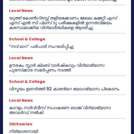
Local News
യൂത്ത് കോൺഗ്രസ്സ് തളിയക്കോണം മേഖല കമ്മറ്റി എസ്
എസ് എൽ സി പ്ലസ് ടു പരീക്ഷകളിൽ ഉന്നതവിജയം
കരസ്ഥമാക്കിയ വിദ്യാർത്ഥികളെ ആദരിച്ചു.
School & College
“നവ് ഓറ” പരിപാടി സംഘടിപ്പിച്ചു
Local News
ഊരകം സ്റ്റാർ ക്ലബ് വാർഷികവും വിദ്യാഭ്യാസ
പുരസ്‌ക്കാര സമർപ്പണം നടത്തി
School & College
വിസ്മയം ഉണർത്തി 92 കാരൻറെ യോഗഭ്യാസ പ്രകടനം
Local News
കാറളം സർവ്വീസ് സഹകരണ ബാങ്ക് വിദ്യാഭ്യാസ
അവാർഡ് നൽകി
Obituaries
നിര്യാതനായി