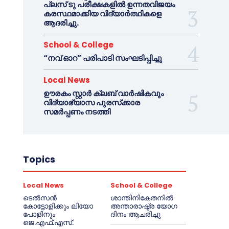
പ്ലസ് ടു പരീക്ഷകളിൽ ഉന്നതവിജയം
കരസ്ഥമാക്കിയ വിദ്യാർത്ഥികളെ
ആദരിച്ചു.
School & College
“നവ് ഓറ” പരിപാടി സംഘടിപ്പിച്ചു
Local News
ഊരകം സ്റ്റാർ ക്ലബ് വാർഷികവും
വിദ്യാഭ്യാസ പുരസ്‌ക്കാര
സമർപ്പണം നടത്തി
Topics
Local News
School & College
ടെൽസൻ
ശാന്തിനികേതനിൽ
കോട്ടോളിക്കും ലിയോ
അന്താരാഷ്ട്ര യോഗ
പോളിനും
ദിനം ആചരിച്ചു
ജെ.എഫ്.എസ്.