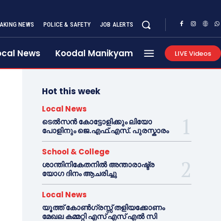
AKING NEWS
POLICE & SAFETY
JOB ALERTS
ocal News
Koodal Manikyam
LIVE Videos
Hot this week
Local News
ടെൽസൻ കോട്ടോളിക്കും ലിയോ
പോളിനും ജെ.എഫ്.എസ്. പുരസ്കാരം
School & College
ശാന്തിനികേതനിൽ അന്താരാഷ്ട്ര
യോഗ ദിനം ആചരിച്ചു
Local News
യൂത്ത് കോൺഗ്രസ്സ് തളിയക്കോണം
മേഖല കമ്മറ്റി എസ് എസ് എൽ സി