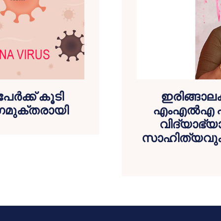
േര്‍ക്ക് കൂടി
ഇരിങ്ങാല
ോഗമുക്തരായി
എംഎല്‍എ പ്
വിദ്യാഭ്യാ
സാഹിത്യവും ര