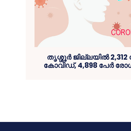
തൃശ്ശൂര്‍ ജില്ലയിൽ 2,312 പ
കോവിഡ്, 4,898 പേര്‍ ര