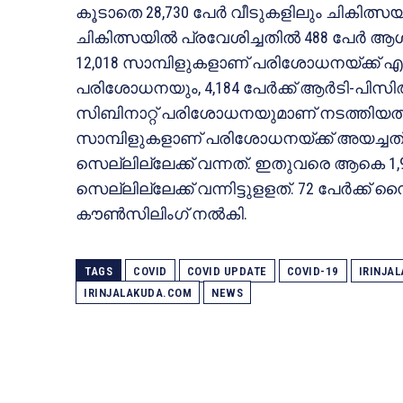
കൂടാതെ 28,730 പേര്‍ വീടുകളിലും ചികിത്സയി
ചികിത്സയിൽ പ്രവേശിച്ചതിൽ 488 പേര്‍ ആശു
12,018 സാമ്പിളുകളാണ് പരിശോധനയ്ക്ക് എടുത്
പരിശോധനയും, 4,184 പേര്‍ക്ക് ആര്‍ടി-പിസിആര
സിബിനാറ്റ് പരിശോധനയുമാണ് നടത്തിയത്
സാമ്പിളുകളാണ് പരിശോധനയ്ക്ക് അയച്ചത്.
സെല്ലില്ലേക്ക് വന്നത്. ഇതുവരെ ആകെ 1,9
സെല്ലില്ലേക്ക് വന്നിട്ടുളളത്. 72 പേര്‍ക
കൗണ്‍സിലിംഗ് നൽകി.
TAGS
COVID
COVID UPDATE
COVID-19
IRINJA
IRINJALAKUDA.COM
NEWS