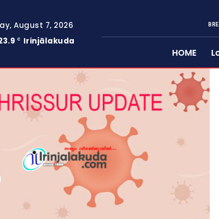
day, August 7, 2026
BRE
23.9
Irinjālakuda
C
HOME
L