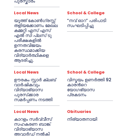
പുരസ്കാരം
Local News
School & College
യൂത്ത് കോൺഗ്രസ്സ്
“നവ് ഓറ” പരിപാടി
തളിയക്കോണം മേഖല
സംഘടിപ്പിച്ചു
കമ്മറ്റി എസ് എസ്
എൽ സി പ്ലസ് ടു
പരീക്ഷകളിൽ
ഉന്നതവിജയം
കരസ്ഥമാക്കിയ
വിദ്യാർത്ഥികളെ
ആദരിച്ചു.
Local News
School & College
ഊരകം സ്റ്റാർ ക്ലബ്
വിസ്മയം ഉണർത്തി 92
വാർഷികവും
കാരൻറെ
വിദ്യാഭ്യാസ
യോഗഭ്യാസ
പുരസ്‌ക്കാര
പ്രകടനം
സമർപ്പണം നടത്തി
Local News
Obituaries
കാറളം സർവ്വീസ്
നിര്യാതനായി
സഹകരണ ബാങ്ക്
വിദ്യാഭ്യാസ
അവാർഡ് നൽകി