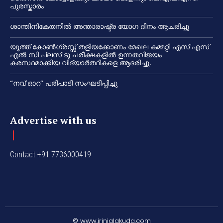
പുരസ്കാരം
ശാന്തിനികേതനിൽ അന്താരാഷ്ട്ര യോഗ ദിനം ആചരിച്ചു
യൂത്ത് കോൺഗ്രസ്സ് തളിയക്കോണം മേഖല കമ്മറ്റി എസ് എസ്
എൽ സി പ്ലസ് ടു പരീക്ഷകളിൽ ഉന്നതവിജയം
കരസ്ഥമാക്കിയ വിദ്യാർത്ഥികളെ ആദരിച്ചു.
“നവ് ഓറ” പരിപാടി സംഘടിപ്പിച്ചു
Advertise with us
Contact +91 7736000419
© www.irinjalakuda.com