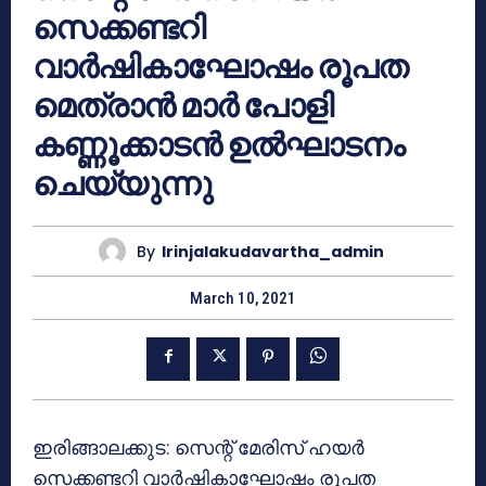
സെക്കണ്ടറി
വാർഷികാഘോഷം രൂപത
മെത്രാൻ മാർ പോളി
കണ്ണൂക്കാടൻ ഉൽഘാടനം
ചെയ്യുന്നു
By
Irinjalakudavartha_admin
March 10, 2021
ഇരിങ്ങാലക്കുട: സെന്റ് മേരിസ് ഹയർ
സെക്കണ്ടറി വാർഷികാഘോഷം രൂപത