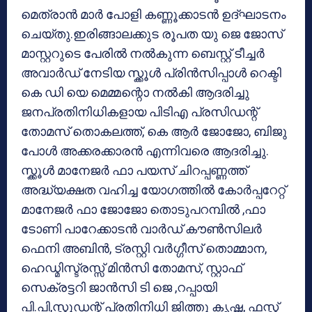
മെത്രാൻ മാർ പോളി കണ്ണൂക്കാടൻ ഉദ്ഘാടനം
ചെയ്തു.ഇരിങ്ങാലക്കുട രൂപത യു ജെ ജോസ്
മാസ്റ്ററുടെ പേരിൽ നൽകുന്ന ബെസ്റ്റ് ടീച്ചർ
അവാർഡ് നേടിയ സ്ക്കൂൾ പ്രിൻസിപ്പാൾ റെക്ടി
കെ ഡി യെ മെമ്മന്റൊ നൽകി ആദരിച്ചു
ജനപ്രതിനിധികളായ പിടിഎ പ്രസിഡന്റ്
തോമസ് തൊകലത്ത്, കെ ആർ ജോജോ, ബിജു
പോൾ അക്കരക്കാരൻ എന്നിവരെ ആദരിച്ചു.
സ്ക്കൂൾ മാനേജർ ഫാ പയസ് ചിറപ്പണ്ണത്ത്
അദ്ധ്യക്ഷത വഹിച്ച യോഗത്തിൽ കോർപ്പറേറ്റ്
മാനേജർ ഫാ ജോജോ തൊടുപറമ്പിൽ ,ഫാ
ടോണി പാറേക്കാടൻ വാർഡ് കൗൺസിലർ
ഫെനി അബിൻ, ട്രസ്റ്റി വർഗ്ഗീസ് തൊമ്മാന,
ഹെഡ്മിസ്ട്രസ്സ് മിൻസി തോമസ്, സ്റ്റാഫ്
സെക്രട്ടറി ജാൻസി ടി ജെ ,റപ്പായി
പി.പി,സ്റ്റുഡന്റ് പ്രതിനിധി ജിത്തു കൃഷ്ണ, ഫസ്റ്റ്