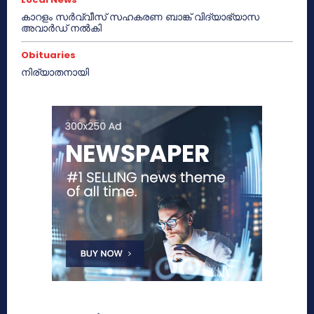
കാറളം സർവ്വീസ് സഹകരണ ബാങ്ക് വിദ്യാഭ്യാസ
അവാർഡ് നൽകി
Obituaries
നിര്യാതനായി