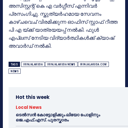
അസിസ്റ്റന്റ് കെ എ വർഗ്ഗീസ് എന്നിവർ
പ്രസംഗിച്ചു. സ്തുത്യർഹമായ സേവനം
കാഴ്ചവെച് വിരമിക്കുന്ന ഓഫിസ് സ്റ്റാഫ് റീത്ത
പി എ യ്ക്ക് യാത്രയയപ്പ് നൽകി. ഫുൾ
എപ്ലസ് നേടിയ വിദ്യാർത്ഥികൾക്ക് ക്യാഷ്
അവാർഡ് നൽകി.
TAGS
IRINJALAKUDA
IRINJALAKUDA NEWS
IRINJALAKUDA.COM
NEWS
Hot this week
Local News
ടെൽസൻ കോട്ടോളിക്കും ലിയോ പോളിനും
ജെ.എഫ്.എസ്. പുരസ്കാരം