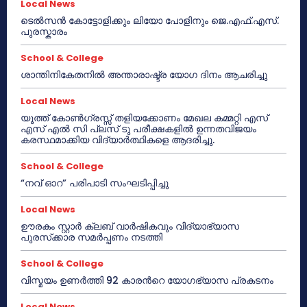
Local News
ടെൽസൻ കോട്ടോളിക്കും ലിയോ പോളിനും ജെ.എഫ്.എസ്.
പുരസ്കാരം
School & College
ശാന്തിനികേതനിൽ അന്താരാഷ്ട്ര യോഗ ദിനം ആചരിച്ചു
Local News
യൂത്ത് കോൺഗ്രസ്സ് തളിയക്കോണം മേഖല കമ്മറ്റി എസ്
എസ് എൽ സി പ്ലസ് ടു പരീക്ഷകളിൽ ഉന്നതവിജയം
കരസ്ഥമാക്കിയ വിദ്യാർത്ഥികളെ ആദരിച്ചു.
School & College
“നവ് ഓറ” പരിപാടി സംഘടിപ്പിച്ചു
Local News
ഊരകം സ്റ്റാർ ക്ലബ് വാർഷികവും വിദ്യാഭ്യാസ
പുരസ്‌ക്കാര സമർപ്പണം നടത്തി
School & College
വിസ്മയം ഉണർത്തി 92 കാരൻറെ യോഗഭ്യാസ പ്രകടനം
Local News