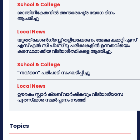
School & College
ശാന്തിനികേതനിൽ അന്താരാഷ്ട്ര യോഗ ദിനം
ആചരിച്ചു
Local News
യൂത്ത് കോൺഗ്രസ്സ് തളിയക്കോണം മേഖല കമ്മറ്റി എസ്
എസ് എൽ സി പ്ലസ് ടു പരീക്ഷകളിൽ ഉന്നതവിജയം
കരസ്ഥമാക്കിയ വിദ്യാർത്ഥികളെ ആദരിച്ചു.
School & College
“നവ് ഓറ” പരിപാടി സംഘടിപ്പിച്ചു
Local News
ഊരകം സ്റ്റാർ ക്ലബ് വാർഷികവും വിദ്യാഭ്യാസ
പുരസ്‌ക്കാര സമർപ്പണം നടത്തി
Topics