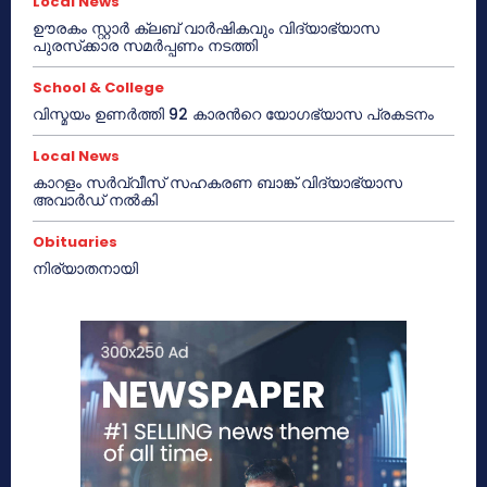
Local News
ഊരകം സ്റ്റാർ ക്ലബ് വാർഷികവും വിദ്യാഭ്യാസ
പുരസ്‌ക്കാര സമർപ്പണം നടത്തി
School & College
വിസ്മയം ഉണർത്തി 92 കാരൻറെ യോഗഭ്യാസ പ്രകടനം
Local News
കാറളം സർവ്വീസ് സഹകരണ ബാങ്ക് വിദ്യാഭ്യാസ
അവാർഡ് നൽകി
Obituaries
നിര്യാതനായി