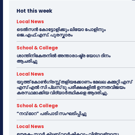
Hot this week
Local News
ടെൽസൻ കോട്ടോളിക്കും ലിയോ പോളിനും
ജെ.എഫ്.എസ്. പുരസ്കാരം
School & College
ശാന്തിനികേതനിൽ അന്താരാഷ്ട്ര യോഗ ദിനം
ആചരിച്ചു
Local News
യൂത്ത് കോൺഗ്രസ്സ് തളിയക്കോണം മേഖല കമ്മറ്റി എസ്
എസ് എൽ സി പ്ലസ് ടു പരീക്ഷകളിൽ ഉന്നതവിജയം
കരസ്ഥമാക്കിയ വിദ്യാർത്ഥികളെ ആദരിച്ചു.
School & College
“നവ് ഓറ” പരിപാടി സംഘടിപ്പിച്ചു
Local News
ഊരകം സ്റ്റാർ ക്ലബ് വാർഷികവും വിദ്യാഭ്യാസ