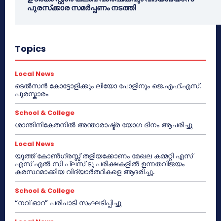
പുരസ്‌ക്കാര സമർപ്പണം നടത്തി
Topics
Local News
ടെൽസൻ കോട്ടോളിക്കും ലിയോ പോളിനും ജെ.എഫ്.എസ്.
പുരസ്കാരം
School & College
ശാന്തിനികേതനിൽ അന്താരാഷ്ട്ര യോഗ ദിനം ആചരിച്ചു
Local News
യൂത്ത് കോൺഗ്രസ്സ് തളിയക്കോണം മേഖല കമ്മറ്റി എസ്
എസ് എൽ സി പ്ലസ് ടു പരീക്ഷകളിൽ ഉന്നതവിജയം
കരസ്ഥമാക്കിയ വിദ്യാർത്ഥികളെ ആദരിച്ചു.
School & College
“നവ് ഓറ” പരിപാടി സംഘടിപ്പിച്ചു