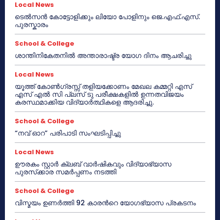
Local News
ടെൽസൻ കോട്ടോളിക്കും ലിയോ പോളിനും ജെ.എഫ്.എസ്.
പുരസ്കാരം
School & College
ശാന്തിനികേതനിൽ അന്താരാഷ്ട്ര യോഗ ദിനം ആചരിച്ചു
Local News
യൂത്ത് കോൺഗ്രസ്സ് തളിയക്കോണം മേഖല കമ്മറ്റി എസ്
എസ് എൽ സി പ്ലസ് ടു പരീക്ഷകളിൽ ഉന്നതവിജയം
കരസ്ഥമാക്കിയ വിദ്യാർത്ഥികളെ ആദരിച്ചു.
School & College
“നവ് ഓറ” പരിപാടി സംഘടിപ്പിച്ചു
Local News
ഊരകം സ്റ്റാർ ക്ലബ് വാർഷികവും വിദ്യാഭ്യാസ
പുരസ്‌ക്കാര സമർപ്പണം നടത്തി
School & College
വിസ്മയം ഉണർത്തി 92 കാരൻറെ യോഗഭ്യാസ പ്രകടനം