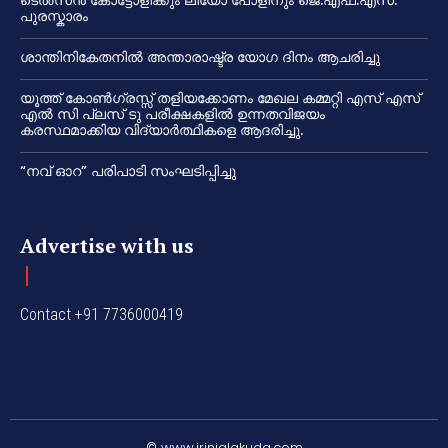
പുരസ്കാരം
ശാന്തിനികേതനിൽ അന്താരാഷ്ട്ര യോഗ ദിനം ആചരിച്ചു
യൂത്ത് കോൺഗ്രസ്സ് തളിയക്കോണം മേഖല കമ്മറ്റി എസ് എസ്
എൽ സി പ്ലസ് ടു പരീക്ഷകളിൽ ഉന്നതവിജയം
കരസ്ഥമാക്കിയ വിദ്യാർത്ഥികളെ ആദരിച്ചു.
“നവ് ഓറ” പരിപാടി സംഘടിപ്പിച്ചു
Advertise with us
Contact +91 7736000419
© www.irinjalakuda.com