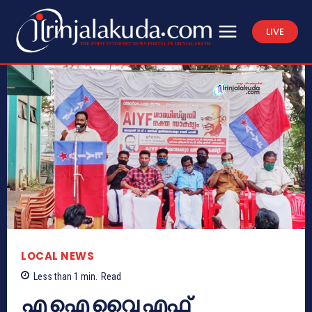
LIVE
LOCAL NEWS
Less than 1
min.
Read
എ ഐ വൈ എഫ്