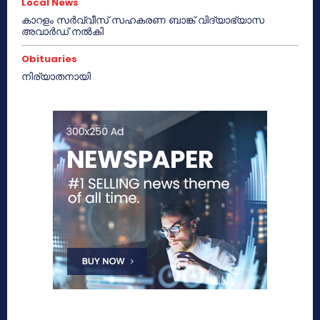
Local News
കാറളം സർവ്വീസ് സഹകരണ ബാങ്ക് വിദ്യാഭ്യാസ
അവാർഡ് നൽകി
Obituaries
നിര്യാതനായി