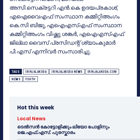
അസി.സെക്രട്ടറി എൻ.കെ ഉദയപ്രകാശ്,
എഐവൈഎഫ് സംസ്ഥാന കമ്മിറ്റിഅംഗം
കെ.സി ബിജു, എഐഎസ്എഫ് സംസ്ഥാന
കമ്മിറ്റിഅംഗം വിഷ്ണു ശങ്കർ, എഐഎസ്എഫ്
ജില്ലാ വൈസ് പ്രസിഡന്റ് ശ്യാംകുമാർ
പി.എസ് എന്നിവർ സംസാരിച്ചു.
TAGS
IRINJALAKUDA
IRINJALAKUDA NEWS
IRINJALAKUDA.COM
NEWS
YOUTH
Hot this week
Local News
ടെൽസൻ കോട്ടോളിക്കും ലിയോ പോളിനും
ജെ.എഫ്.എസ്. പുരസ്കാരം