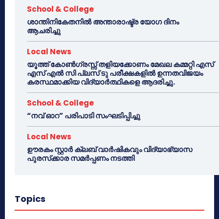
School & College
ശാന്തിനികേതനിൽ അന്താരാഷ്ട്ര യോഗ ദിനം
ആചരിച്ചു
Local News
യൂത്ത് കോൺഗ്രസ്സ് തളിയക്കോണം മേഖല കമ്മറ്റി എസ്
എസ് എൽ സി പ്ലസ് ടു പരീക്ഷകളിൽ ഉന്നതവിജയം
കരസ്ഥമാക്കിയ വിദ്യാർത്ഥികളെ ആദരിച്ചു.
School & College
“നവ് ഓറ” പരിപാടി സംഘടിപ്പിച്ചു
Local News
ഊരകം സ്റ്റാർ ക്ലബ് വാർഷികവും വിദ്യാഭ്യാസ
പുരസ്‌ക്കാര സമർപ്പണം നടത്തി
Topics