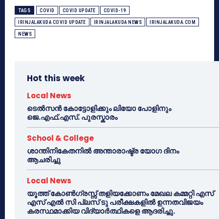
TAGS
COVID
COVID UPDATE
COVID-19
IRINJALAKUDA COVID UPDATE
IRINJALAKUDA NEWS
IRINJALAKUDA.COM
NEWS
Hot this week
Local News
ടെൽസൻ കോട്ടോളിക്കും ലിയോ പോളിനും
ജെ.എഫ്.എസ്. പുരസ്കാരം
School & College
ശാന്തിനികേതനിൽ അന്താരാഷ്ട്ര യോഗ ദിനം
ആചരിച്ചു
Local News
യൂത്ത് കോൺഗ്രസ്സ് തളിയക്കോണം മേഖല കമ്മറ്റി എസ്
എസ് എൽ സി പ്ലസ് ടു പരീക്ഷകളിൽ ഉന്നതവിജയം
കരസ്ഥമാക്കിയ വിദ്യാർത്ഥികളെ ആദരിച്ചു.