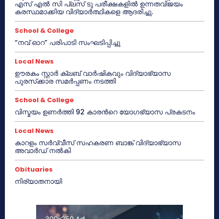
എസ് എൽ സി പ്ലസ് ടു പരീക്ഷകളിൽ ഉന്നതവിജയം
കരസ്ഥമാക്കിയ വിദ്യാർത്ഥികളെ ആദരിച്ചു.
School & College
“നവ് ഓറ” പരിപാടി സംഘടിപ്പിച്ചു
Local News
ഊരകം സ്റ്റാർ ക്ലബ് വാർഷികവും വിദ്യാഭ്യാസ
പുരസ്‌ക്കാര സമർപ്പണം നടത്തി
School & College
വിസ്മയം ഉണർത്തി 92 കാരൻറെ യോഗഭ്യാസ പ്രകടനം
Local News
കാറളം സർവ്വീസ് സഹകരണ ബാങ്ക് വിദ്യാഭ്യാസ
അവാർഡ് നൽകി
Obituaries
നിര്യാതനായി