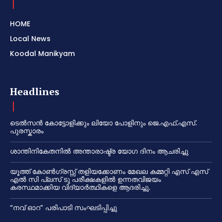
HOME
Local News
Koodal Manikyam
Headlines
ടെൽസൻ കോട്ടോളിക്കും ലിയോ പോളിനും ജെ.എഫ്.എസ്.
പുരസ്കാരം
ശാന്തിനികേതനിൽ അന്താരാഷ്ട്ര യോഗ ദിനം ആചരിച്ചു
യൂത്ത് കോൺഗ്രസ്സ് തളിയക്കോണം മേഖല കമ്മറ്റി എസ് എസ്
എൽ സി പ്ലസ് ടു പരീക്ഷകളിൽ ഉന്നതവിജയം
കരസ്ഥമാക്കിയ വിദ്യാർത്ഥികളെ ആദരിച്ചു.
“നവ് ഓറ” പരിപാടി സംഘടിപ്പിച്ചു