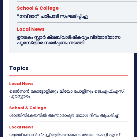
School & College
“നവ് ഓറ” പരിപാടി സംഘടിപ്പിച്ചു
Local News
ഊരകം സ്റ്റാർ ക്ലബ് വാർഷികവും വിദ്യാഭ്യാസ
പുരസ്‌ക്കാര സമർപ്പണം നടത്തി
Topics
Local News
ടെൽസൻ കോട്ടോളിക്കും ലിയോ പോളിനും ജെ.എഫ്.എസ്.
പുരസ്കാരം
School & College
ശാന്തിനികേതനിൽ അന്താരാഷ്ട്ര യോഗ ദിനം ആചരിച്ചു
Local News
യൂത്ത് കോൺഗ്രസ്സ് തളിയക്കോണം മേഖല കമ്മറ്റി എസ്