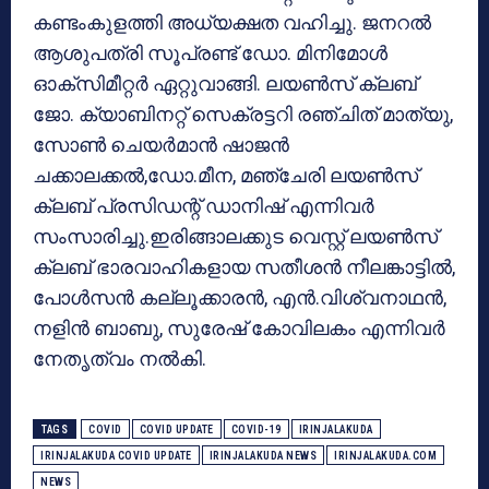
കണ്ടംകുളത്തി അധ്യക്ഷത വഹിച്ചു. ജനറല്‍
ആശുപത്രി സൂപ്രണ്ട് ഡോ. മിനിമോള്‍
ഓക്‌സിമീറ്റര്‍ ഏറ്റുവാങ്ങി. ലയണ്‍സ് ക്ലബ്
ജോ. ക്യാബിനറ്റ് സെക്രട്ടറി രഞ്ചിത് മാത്യു,
സോണ്‍ ചെയര്‍മാന്‍ ഷാജന്‍
ചക്കാലക്കല്‍,ഡോ.മീന, മഞ്ചേരി ലയണ്‍സ്
ക്ലബ് പ്രസിഡന്റ് ഡാനിഷ് എന്നിവര്‍
സംസാരിച്ചു.ഇരിങ്ങാലക്കുട വെസ്റ്റ് ലയണ്‍സ്
ക്ലബ് ഭാരവാഹികളായ സതീശന്‍ നീലങ്കാട്ടില്‍,
പോള്‍സന്‍ കല്ലൂക്കാരന്‍, എന്‍.വിശ്വനാഥന്‍,
നളിന്‍ ബാബു, സുരേഷ് കോവിലകം എന്നിവര്‍
നേതൃത്വം നല്‍കി.
TAGS
COVID
COVID UPDATE
COVID-19
IRINJALAKUDA
IRINJALAKUDA COVID UPDATE
IRINJALAKUDA NEWS
IRINJALAKUDA.COM
NEWS