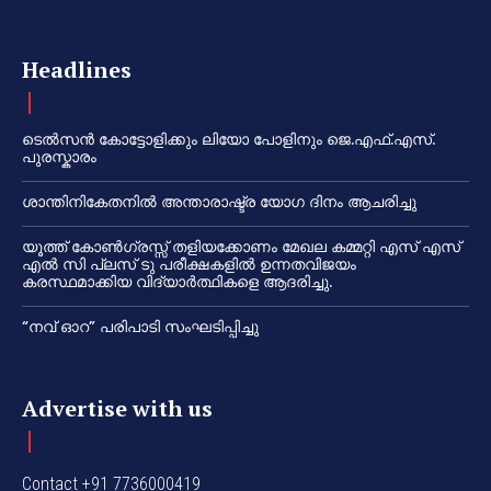
Headlines
ടെൽസൻ കോട്ടോളിക്കും ലിയോ പോളിനും ജെ.എഫ്.എസ്.
പുരസ്കാരം
ശാന്തിനികേതനിൽ അന്താരാഷ്ട്ര യോഗ ദിനം ആചരിച്ചു
യൂത്ത് കോൺഗ്രസ്സ് തളിയക്കോണം മേഖല കമ്മറ്റി എസ് എസ്
എൽ സി പ്ലസ് ടു പരീക്ഷകളിൽ ഉന്നതവിജയം
കരസ്ഥമാക്കിയ വിദ്യാർത്ഥികളെ ആദരിച്ചു.
“നവ് ഓറ” പരിപാടി സംഘടിപ്പിച്ചു
Advertise with us
Contact +91 7736000419