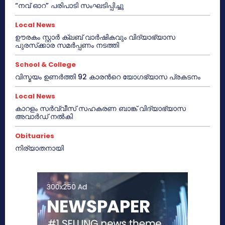
“നവ് ഓറ” പരിപാടി സംഘടിപ്പിച്ചു
Local News
ഊരകം സ്റ്റാർ ക്ലബ് വാർഷികവും വിദ്യാഭ്യാസ
പുരസ്‌ക്കാര സമർപ്പണം നടത്തി
School & College
വിസ്മയം ഉണർത്തി 92 കാരൻറെ യോഗഭ്യാസ പ്രകടനം
Local News
കാറളം സർവ്വീസ് സഹകരണ ബാങ്ക് വിദ്യാഭ്യാസ
അവാർഡ് നൽകി
Obituaries
നിര്യാതനായി