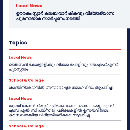
Local News
ഊരകം സ്റ്റാർ ക്ലബ് വാർഷികവും വിദ്യാഭ്യാസ
പുരസ്‌ക്കാര സമർപ്പണം നടത്തി
Topics
Local News
ടെൽസൻ കോട്ടോളിക്കും ലിയോ പോളിനും ജെ.എഫ്.എസ്.
പുരസ്കാരം
School & College
ശാന്തിനികേതനിൽ അന്താരാഷ്ട്ര യോഗ ദിനം ആചരിച്ചു
Local News
യൂത്ത് കോൺഗ്രസ്സ് തളിയക്കോണം മേഖല കമ്മറ്റി എസ്
എസ് എൽ സി പ്ലസ് ടു പരീക്ഷകളിൽ ഉന്നതവിജയം
കരസ്ഥമാക്കിയ വിദ്യാർത്ഥികളെ ആദരിച്ചു.
School & College