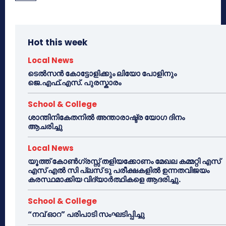
Hot this week
Local News
ടെൽസൻ കോട്ടോളിക്കും ലിയോ പോളിനും
ജെ.എഫ്.എസ്. പുരസ്കാരം
School & College
ശാന്തിനികേതനിൽ അന്താരാഷ്ട്ര യോഗ ദിനം
ആചരിച്ചു
Local News
യൂത്ത് കോൺഗ്രസ്സ് തളിയക്കോണം മേഖല കമ്മറ്റി എസ്
എസ് എൽ സി പ്ലസ് ടു പരീക്ഷകളിൽ ഉന്നതവിജയം
കരസ്ഥമാക്കിയ വിദ്യാർത്ഥികളെ ആദരിച്ചു.
School & College
“നവ് ഓറ” പരിപാടി സംഘടിപ്പിച്ചു