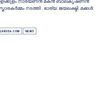
ീപം തളിക്കുളം നാരയണൻ മകൻ ബാലകൃഷണൻ
രകർമ്മം നടത്തി . ഭാര്യ: ജയലക്ഷ്മി. മക്കൾ:
ALAKUDA.COM
NEWS