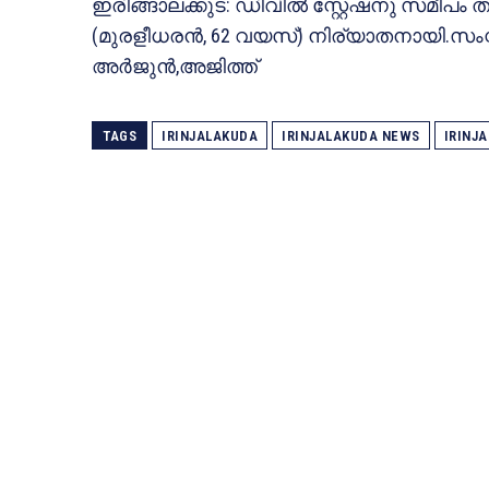
ഇരിങ്ങാലക്കുട: ഡിവിൽ സ്റ്റേഷനു സമ
(മുരളീധരൻ, 62 വയസ്) നിര്യാതനായി.സംസ്കാ
അർജുൻ,അജിത്ത്
TAGS
IRINJALAKUDA
IRINJALAKUDA NEWS
IRINJ