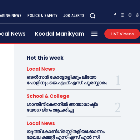
AKING NEWS
POLICE & SAFETY
JOB ALERTS
ocal News
Koodal Manikyam
LIVE Videos
Hot this week
Local News
ടെൽസൻ കോട്ടോളിക്കും ലിയോ
പോളിനും ജെ.എഫ്.എസ്. പുരസ്കാരം
School & College
ശാന്തിനികേതനിൽ അന്താരാഷ്ട്ര
യോഗ ദിനം ആചരിച്ചു
Local News
യൂത്ത് കോൺഗ്രസ്സ് തളിയക്കോണം
മേഖല കമ്മറ്റി എസ് എസ് എൽ സി