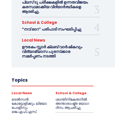
പ്ലസ് ടു പരീക്ഷകളിൽ ഉന്നതവിജയം
കരസ്ഥമാക്കിയ വിദ്യാർത്ഥികളെ
ആദരിച്ചു.
School & College
“നവ് ഓറ” പരിപാടി സംഘടിപ്പിച്ചു
Local News
ഊരകം സ്റ്റാർ ക്ലബ് വാർഷികവും
വിദ്യാഭ്യാസ പുരസ്‌ക്കാര
സമർപ്പണം നടത്തി
Topics
Local News
School & College
ടെൽസൻ
ശാന്തിനികേതനിൽ
കോട്ടോളിക്കും ലിയോ
അന്താരാഷ്ട്ര യോഗ
പോളിനും
ദിനം ആചരിച്ചു
ജെ.എഫ്.എസ്.