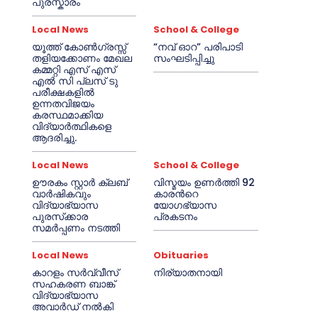
പുരസ്കാരം
Local News
School & College
യൂത്ത് കോൺഗ്രസ്സ്
“നവ് ഓറ” പരിപാടി
തളിയക്കോണം മേഖല
സംഘടിപ്പിച്ചു
കമ്മറ്റി എസ് എസ്
എൽ സി പ്ലസ് ടു
പരീക്ഷകളിൽ
ഉന്നതവിജയം
കരസ്ഥമാക്കിയ
വിദ്യാർത്ഥികളെ
ആദരിച്ചു.
Local News
School & College
ഊരകം സ്റ്റാർ ക്ലബ്
വിസ്മയം ഉണർത്തി 92
വാർഷികവും
കാരൻറെ
വിദ്യാഭ്യാസ
യോഗഭ്യാസ
പുരസ്‌ക്കാര
പ്രകടനം
സമർപ്പണം നടത്തി
Local News
Obituaries
കാറളം സർവ്വീസ്
നിര്യാതനായി
സഹകരണ ബാങ്ക്
വിദ്യാഭ്യാസ
അവാർഡ് നൽകി