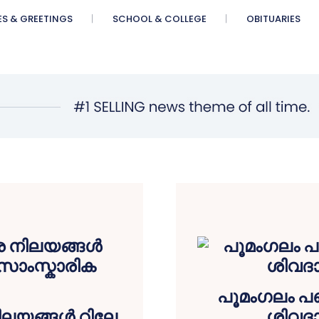
ES & GREETINGS
SCHOOL & COLLEGE
OBITUARIES
പൂമംഗലം പഞ്
ലയങ്ങൾ റിലേ
ശിവദാ