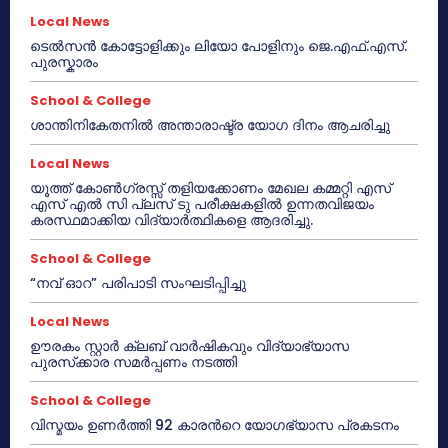
Local News
ടെൽസൻ കോട്ടോളിക്കും ലിയോ പോളിനും ജെ.എഫ്.എസ്.
പുരസ്കാരം
School & College
ശാന്തിനികേതനിൽ അന്താരാഷ്ട്ര യോഗ ദിനം ആചരിച്ചു
Local News
യൂത്ത് കോൺഗ്രസ്സ് തളിയക്കോണം മേഖല കമ്മറ്റി എസ്
എസ് എൽ സി പ്ലസ് ടു പരീക്ഷകളിൽ ഉന്നതവിജയം
കരസ്ഥമാക്കിയ വിദ്യാർത്ഥികളെ ആദരിച്ചു.
School & College
“നവ് ഓറ” പരിപാടി സംഘടിപ്പിച്ചു
Local News
ഊരകം സ്റ്റാർ ക്ലബ് വാർഷികവും വിദ്യാഭ്യാസ
പുരസ്‌ക്കാര സമർപ്പണം നടത്തി
School & College
വിസ്മയം ഉണർത്തി 92 കാരൻറെ യോഗഭ്യാസ പ്രകടനം