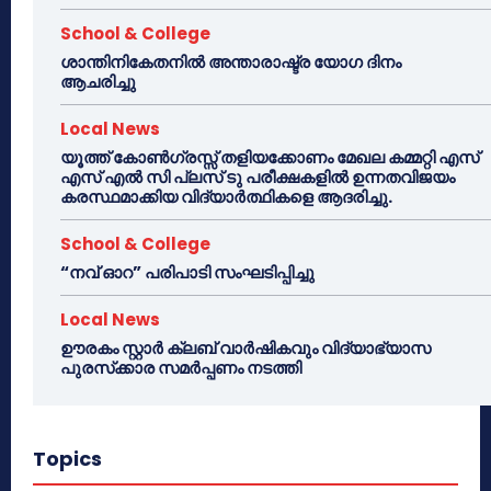
School & College
ശാന്തിനികേതനിൽ അന്താരാഷ്ട്ര യോഗ ദിനം
ആചരിച്ചു
Local News
യൂത്ത് കോൺഗ്രസ്സ് തളിയക്കോണം മേഖല കമ്മറ്റി എസ്
എസ് എൽ സി പ്ലസ് ടു പരീക്ഷകളിൽ ഉന്നതവിജയം
കരസ്ഥമാക്കിയ വിദ്യാർത്ഥികളെ ആദരിച്ചു.
School & College
“നവ് ഓറ” പരിപാടി സംഘടിപ്പിച്ചു
Local News
ഊരകം സ്റ്റാർ ക്ലബ് വാർഷികവും വിദ്യാഭ്യാസ
പുരസ്‌ക്കാര സമർപ്പണം നടത്തി
Topics