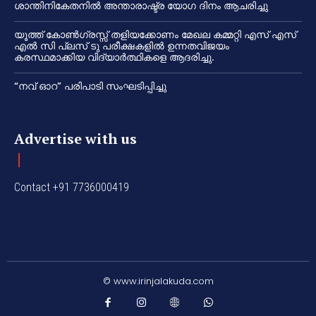
ശാന്തിനികേതനിൽ അന്താരാഷ്ട്ര യോഗ ദിനം ആചരിച്ചു
യൂത്ത് കോൺഗ്രസ്സ് തളിയക്കോണം മേഖല കമ്മറ്റി എസ് എസ്
എൽ സി പ്ലസ് ടു പരീക്ഷകളിൽ ഉന്നതവിജയം
കരസ്ഥമാക്കിയ വിദ്യാർത്ഥികളെ ആദരിച്ചു.
“നവ് ഓറ” പരിപാടി സംഘടിപ്പിച്ചു
Advertise with us
Contact +91 7736000419
© www.irinjalakuda.com