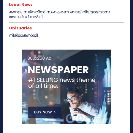
Local News
കാറളം സർവ്വീസ് സഹകരണ ബാങ്ക് വിദ്യാഭ്യാസ
അവാർഡ് നൽകി
Obituaries
നിര്യാതനായി