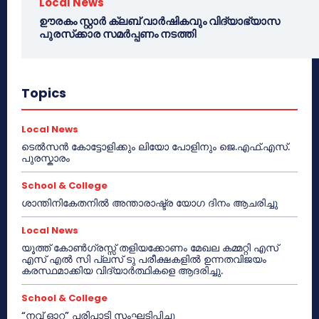
Local News
ഊരകം സ്റ്റാർ ക്ലബ് വാർഷികവും വിദ്യാഭ്യാസ
പുരസ്‌ക്കാര സമർപ്പണം നടത്തി
Topics
Local News
ടെൽസൻ കോട്ടോളിക്കും ലിയോ പോളിനും ജെ.എഫ്.എസ്.
പുരസ്കാരം
School & College
ശാന്തിനികേതനിൽ അന്താരാഷ്ട്ര യോഗ ദിനം ആചരിച്ചു
Local News
യൂത്ത് കോൺഗ്രസ്സ് തളിയക്കോണം മേഖല കമ്മറ്റി എസ്
എസ് എൽ സി പ്ലസ് ടു പരീക്ഷകളിൽ ഉന്നതവിജയം
കരസ്ഥമാക്കിയ വിദ്യാർത്ഥികളെ ആദരിച്ചു.
School & College
“നവ് ഓറ” പരിപാടി സംഘടിപ്പിച്ചു