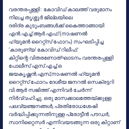
വരന്തരപ്പള്ളി : കോവിഡ് കാലത്ത് വരുമാനം
നിലച്ച തൃശ്ശൂര്‍ ജില്ലയിലെ
ദരിദ്ര കുടുംബങ്ങള്‍ക്ക് കൈത്താങ്ങായി
എന്‍.എച്ച്.ആര്‍.എഫ് (നാഷണല്‍
ഹ്യൂമന്‍ റൈറ്റ്‌സ് ഫോറം) സംഘടിപ്പിച്ച
‘കാരുണ്യ’ കോവിഡ് റിലീഫ്
കിറ്റിന്റെ വിതരണോത്ഘാടനം വരന്തരപ്പള്ളി
പോലീസ് എസ്.എച്ച്.ഒ
ജയകൃഷ്ണന്‍.എസ്,നാഷണല്‍ ഹ്യൂമന്‍
റൈറ്റ്സ് ഫോറം ദേശീയ ജനറല്‍ സെക്രട്ടറി
വി.ആര്‍ സജിത്ത് എന്നിവര്‍ ചേര്‍ന്ന്
നിര്‍വ്വഹിച്ചു. ഒരു മാസക്കാലത്തേയ്ക്കുള്ള
പലവ്യഞ്ജനങ്ങള്‍, പ്രതിരോധശേഷി
വര്‍ദ്ധിപ്പിക്കുന്നതിനുള്ള പ്രോട്ടീന്‍ പൗഡര്‍,
സാനിറ്റൈസര്‍ എന്നിവയടങ്ങുന്ന ഒരു കിറ്റാണ്