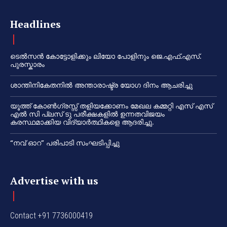
Headlines
ടെൽസൻ കോട്ടോളിക്കും ലിയോ പോളിനും ജെ.എഫ്.എസ്.
പുരസ്കാരം
ശാന്തിനികേതനിൽ അന്താരാഷ്ട്ര യോഗ ദിനം ആചരിച്ചു
യൂത്ത് കോൺഗ്രസ്സ് തളിയക്കോണം മേഖല കമ്മറ്റി എസ് എസ്
എൽ സി പ്ലസ് ടു പരീക്ഷകളിൽ ഉന്നതവിജയം
കരസ്ഥമാക്കിയ വിദ്യാർത്ഥികളെ ആദരിച്ചു.
“നവ് ഓറ” പരിപാടി സംഘടിപ്പിച്ചു
Advertise with us
Contact +91 7736000419