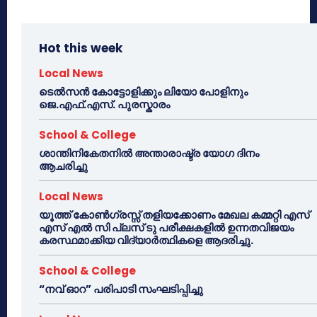
Hot this week
Local News
ടെൽസൻ കോട്ടോളിക്കും ലിയോ പോളിനും
ജെ.എഫ്.എസ്. പുരസ്കാരം
School & College
ശാന്തിനികേതനിൽ അന്താരാഷ്ട്ര യോഗ ദിനം
ആചരിച്ചു
Local News
യൂത്ത് കോൺഗ്രസ്സ് തളിയക്കോണം മേഖല കമ്മറ്റി എസ്
എസ് എൽ സി പ്ലസ് ടു പരീക്ഷകളിൽ ഉന്നതവിജയം
കരസ്ഥമാക്കിയ വിദ്യാർത്ഥികളെ ആദരിച്ചു.
School & College
“നവ് ഓറ” പരിപാടി സംഘടിപ്പിച്ചു