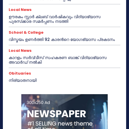
Local News
ഊരകം സ്റ്റാർ ക്ലബ് വാർഷികവും വിദ്യാഭ്യാസ
പുരസ്‌ക്കാര സമർപ്പണം നടത്തി
School & College
വിസ്മയം ഉണർത്തി 92 കാരൻറെ യോഗഭ്യാസ പ്രകടനം
Local News
കാറളം സർവ്വീസ് സഹകരണ ബാങ്ക് വിദ്യാഭ്യാസ
അവാർഡ് നൽകി
Obituaries
നിര്യാതനായി