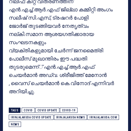
റിലീഫ് കിറ്റ് വിതരണത്തിന്
എന്‍.എച്ച്.ആര്‍.എഫ് ജില്ലാ കമ്മിറ്റി അംഗം
സലീഷ് സി.എസ്, ട്രഷറര്‍ പോളി
ജോര്‍ജ് തുടങ്ങിയവര്‍ നേതൃത്വം
നല്കി.സമാന ആശയഗതിക്കാരായ
സംഘടനകളും
വ്യക്തികളുമായി ചേര്‍ന്ന് ജനമൈത്രി
പോലീസ് മുഖാന്തിരം ഈ പദ്ധതി
തുടരുമെന്ന്് എന്‍.എച്ച്.ആര്‍.എഫ്
ചെയര്‍മാന്‍ അഡ്വ. ശ്രീജിത്ത് മേനോന്‍
, വൈസ് ചെയര്‍മാന്‍ കെ.വിനോദ് എന്നിവര്‍
അറിയിച്ചു.
TAGS
COVID
COVID UPDATE
COVID-19
IRINJALAKUDA COVID UPDATE
IRINJALAKUDA NEWS
IRINJALAKUDA.COM
NEWS