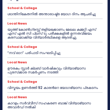
School & College
ശാന്തിനികേതനിൽ അന്താരാഷ്ട്ര യോഗ ദിനം ആചരിച്ചു
Local News
യൂത്ത് കോൺഗ്രസ്സ് തളിയക്കോണം മേഖല കമ്മറ്റി എസ്
എസ് എൽ സി പ്ലസ് ടു പരീക്ഷകളിൽ ഉന്നതവിജയം
കരസ്ഥമാക്കിയ വിദ്യാർത്ഥികളെ ആദരിച്ചു.
School & College
“നവ് ഓറ” പരിപാടി സംഘടിപ്പിച്ചു
Local News
ഊരകം സ്റ്റാർ ക്ലബ് വാർഷികവും വിദ്യാഭ്യാസ
പുരസ്‌ക്കാര സമർപ്പണം നടത്തി
School & College
വിസ്മയം ഉണർത്തി 92 കാരൻറെ യോഗഭ്യാസ പ്രകടനം
Local News
കാറളം സർവ്വീസ് സഹകരണ ബാങ്ക് വിദ്യാഭ്യാസ
അവാർഡ് നൽകി