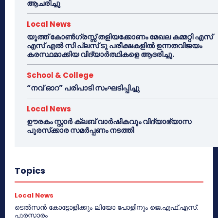
ആചരിച്ചു
Local News
യൂത്ത് കോൺഗ്രസ്സ് തളിയക്കോണം മേഖല കമ്മറ്റി എസ്
എസ് എൽ സി പ്ലസ് ടു പരീക്ഷകളിൽ ഉന്നതവിജയം
കരസ്ഥമാക്കിയ വിദ്യാർത്ഥികളെ ആദരിച്ചു.
School & College
“നവ് ഓറ” പരിപാടി സംഘടിപ്പിച്ചു
Local News
ഊരകം സ്റ്റാർ ക്ലബ് വാർഷികവും വിദ്യാഭ്യാസ
പുരസ്‌ക്കാര സമർപ്പണം നടത്തി
Topics
Local News
ടെൽസൻ കോട്ടോളിക്കും ലിയോ പോളിനും ജെ.എഫ്.എസ്.
പുരസ്കാരം