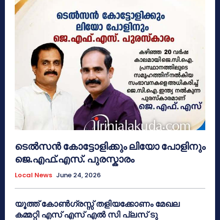
ടെൽസൻ കോട്ടോളിക്കും ലിയോ പോളിനും
ജെ.എഫ്.എസ്. പുരസ്കാരം
Local News
June 24, 2026
യൂത്ത് കോൺഗ്രസ്സ് തളിയക്കോണം മേഖല
കമ്മറ്റി എസ് എസ് എൽ സി പ്ലസ് ടു