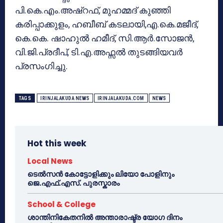
പി.കെ.എം.അഷ്‌റഫ്‌, മുഹമ്മദ്‌ കുഞ്ഞി
കരിപ്പാക്കുളം, ഹബീബ് കടലായി,എ.കെ.മജീദ്‌,
കെ.കെ. ഷാഹുല്‍ ഹമീദ്, സി.ആര്‍.സോജന്‍,
വി.ജി.പ്രദീപ്‌, ടി.എ.അഫ്സല്‍ തുടങ്ങിയവര്‍
പ്രസംഗിച്ചു.
TAGS
IRINJALAKUDA NEWS
IRINJALAKUDA.COM
NEWS
Hot this week
Local News
ടെൽസൻ കോട്ടോളിക്കും ലിയോ പോളിനും
ജെ.എഫ്.എസ്. പുരസ്കാരം
School & College
ശാന്തിനികേതനിൽ അന്താരാഷ്ട്ര യോഗ ദിനം