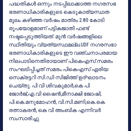
പദ്ധതികൾ ഒന്നും നടപ്പിലാക്കാത്ത നഗരസഭ
ഭരണാധികാരികളുടെ കെടുകാര്യസ്ഥത
മൂലം കഴിഞ്ഞ വർഷം മാത്രം 2.80 കോടി
രൂപയോളമാണ് പട്ടികജാതി ഫണ്ട്
നഷ്ടപ്പെടുത്തിയത്. മുൻ വർഷങ്ങളിലെ
സ്ഥിതിയും വ്യത്യസ്ഥമല്ല.UDF നഗരസഭാ
ഭരണാധികാരികളുടെ ഈ വഞ്ചനാപരമായ
നിലപാടിനെതിരായാണ് പികെഎസ് സമരം
സംഘടിപ്പിച്ചത് സമരം പികെഎസ് ഏരിയ
സെക്രട്ടറി സി.ഡി സിജിത്ത് ഉദ്ഘാടനം
ചെയ്തു. പി വി ശിവകുമാർ,കെ പി
ജോർജ്,എ.വി ഷൈൻ,മീനാക്ഷി ജോഷി,
പി.കെ.മനുമോഹൻ, വി.സി.മണി,കെ.കെ
രത്നാകരൻ, കെ വി അംബിക എന്നിവർ
സംസാരിച്ചു.