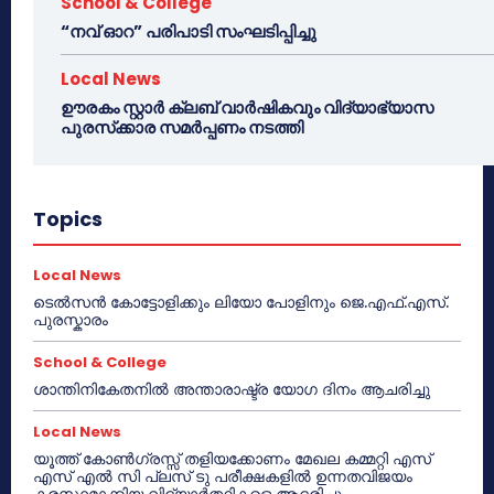
School & College
“നവ് ഓറ” പരിപാടി സംഘടിപ്പിച്ചു
Local News
ഊരകം സ്റ്റാർ ക്ലബ് വാർഷികവും വിദ്യാഭ്യാസ
പുരസ്‌ക്കാര സമർപ്പണം നടത്തി
Topics
Local News
ടെൽസൻ കോട്ടോളിക്കും ലിയോ പോളിനും ജെ.എഫ്.എസ്.
പുരസ്കാരം
School & College
ശാന്തിനികേതനിൽ അന്താരാഷ്ട്ര യോഗ ദിനം ആചരിച്ചു
Local News
യൂത്ത് കോൺഗ്രസ്സ് തളിയക്കോണം മേഖല കമ്മറ്റി എസ്
എസ് എൽ സി പ്ലസ് ടു പരീക്ഷകളിൽ ഉന്നതവിജയം
കരസ്ഥമാക്കിയ വിദ്യാർത്ഥികളെ ആദരിച്ചു.