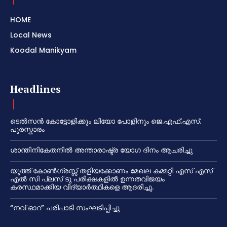
HOME
Local News
Koodal Manikyam
Headlines
ടെൽസൻ കോട്ടോളിക്കും ലിയോ പോളിനും ജെ.എഫ്.എസ്.
പുരസ്കാരം
ശാന്തിനികേതനിൽ അന്താരാഷ്ട്ര യോഗ ദിനം ആചരിച്ചു
യൂത്ത് കോൺഗ്രസ്സ് തളിയക്കോണം മേഖല കമ്മറ്റി എസ് എസ്
എൽ സി പ്ലസ് ടു പരീക്ഷകളിൽ ഉന്നതവിജയം
കരസ്ഥമാക്കിയ വിദ്യാർത്ഥികളെ ആദരിച്ചു.
“നവ് ഓറ” പരിപാടി സംഘടിപ്പിച്ചു