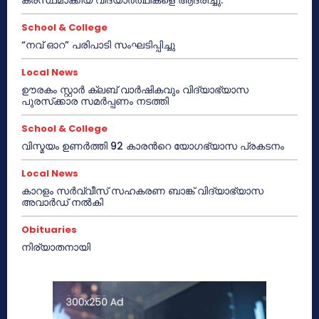
School & College
“നവ് ഓറ” പരിപാടി സംഘടിപ്പിച്ചു
Local News
ഊരകം സ്റ്റാർ ക്ലബ് വാർഷികവും വിദ്യാഭ്യാസ
പുരസ്‌ക്കാര സമർപ്പണം നടത്തി
School & College
വിസ്മയം ഉണർത്തി 92 കാരൻറെ യോഗഭ്യാസ പ്രകടനം
Local News
കാറളം സർവ്വീസ് സഹകരണ ബാങ്ക് വിദ്യാഭ്യാസ
അവാർഡ് നൽകി
Obituaries
നിര്യാതനായി