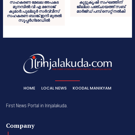
സഹകരണ മേഖല അപകട
കൂട്ടുകൃഷി സംഘത്തിന്
മുനമ്പില്‍:വി എ മനോജ്
ജില്ലാ പഞ്ചായത്ത് സബ്
കുമാര്‍:പുല്ലൂര്‍ സര്‍വ്വീസ്
മാർജ്ഡ് പമ്പ് സെറ്റ് നൽകി
സഹകരണ ബാങ്ക് ഇനി മുതല്‍
സൂപ്പര്‍ഗ്രേഡില്‍
HOME
LOCAL NEWS
KOODAL MANIKYAM
First News Portal in Irinjalakuda.
Company