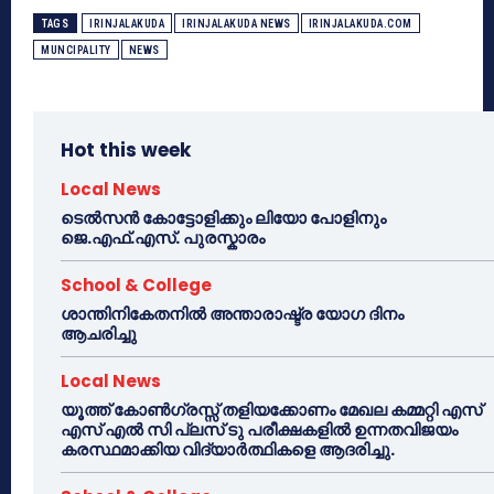
TAGS
IRINJALAKUDA
IRINJALAKUDA NEWS
IRINJALAKUDA.COM
MUNCIPALITY
NEWS
Hot this week
Local News
ടെൽസൻ കോട്ടോളിക്കും ലിയോ പോളിനും
ജെ.എഫ്.എസ്. പുരസ്കാരം
School & College
ശാന്തിനികേതനിൽ അന്താരാഷ്ട്ര യോഗ ദിനം
ആചരിച്ചു
Local News
യൂത്ത് കോൺഗ്രസ്സ് തളിയക്കോണം മേഖല കമ്മറ്റി എസ്
എസ് എൽ സി പ്ലസ് ടു പരീക്ഷകളിൽ ഉന്നതവിജയം
കരസ്ഥമാക്കിയ വിദ്യാർത്ഥികളെ ആദരിച്ചു.