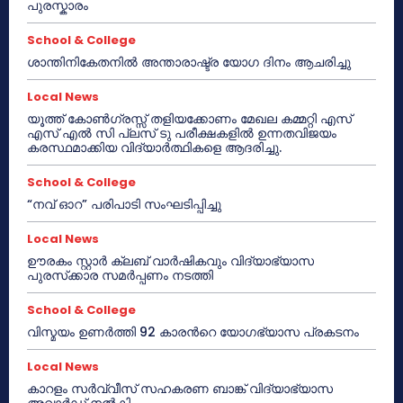
പുരസ്കാരം
School & College
ശാന്തിനികേതനിൽ അന്താരാഷ്ട്ര യോഗ ദിനം ആചരിച്ചു
Local News
യൂത്ത് കോൺഗ്രസ്സ് തളിയക്കോണം മേഖല കമ്മറ്റി എസ്
എസ് എൽ സി പ്ലസ് ടു പരീക്ഷകളിൽ ഉന്നതവിജയം
കരസ്ഥമാക്കിയ വിദ്യാർത്ഥികളെ ആദരിച്ചു.
School & College
“നവ് ഓറ” പരിപാടി സംഘടിപ്പിച്ചു
Local News
ഊരകം സ്റ്റാർ ക്ലബ് വാർഷികവും വിദ്യാഭ്യാസ
പുരസ്‌ക്കാര സമർപ്പണം നടത്തി
School & College
വിസ്മയം ഉണർത്തി 92 കാരൻറെ യോഗഭ്യാസ പ്രകടനം
Local News
കാറളം സർവ്വീസ് സഹകരണ ബാങ്ക് വിദ്യാഭ്യാസ
അവാർഡ് നൽകി