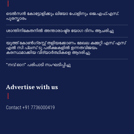
ടെൽസൻ കോട്ടോളിക്കും ലിയോ പോളിനും ജെ.എഫ്.എസ്.
പുരസ്കാരം
ശാന്തിനികേതനിൽ അന്താരാഷ്ട്ര യോഗ ദിനം ആചരിച്ചു
യൂത്ത് കോൺഗ്രസ്സ് തളിയക്കോണം മേഖല കമ്മറ്റി എസ് എസ്
എൽ സി പ്ലസ് ടു പരീക്ഷകളിൽ ഉന്നതവിജയം
കരസ്ഥമാക്കിയ വിദ്യാർത്ഥികളെ ആദരിച്ചു.
“നവ് ഓറ” പരിപാടി സംഘടിപ്പിച്ചു
Advertise with us
Contact +91 7736000419