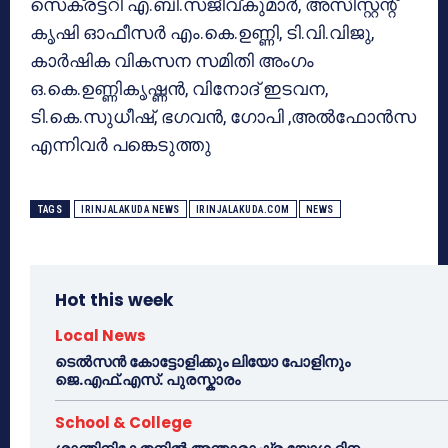
സെക്രട്ടറി എ.ബി.സജീവ്കുമാർ, അസിസ്റ്റന്റ്
കൃഷി ഓഫീസർ എം.കെ.ഉണ്ണി, ടി.വി.വിജു,
കാർഷിക വികസന സമിതി അംഗം
ഒ.കെ.ഉണ്ണികൃഷ്ണൻ, വിനോദ് ഇടവന,
ടി.കെ.സുധീഷ്, ഭഗവൻ, ഗോപി ,അൽഫോൻസ
എന്നിവർ പങ്കെടുത്തു
TAGS
IRINJALAKUDA NEWS
IRINJALAKUDA.COM
NEWS
Hot this week
Local News
ടെൽസൻ കോട്ടോളിക്കും ലിയോ പോളിനും
ജെ.എഫ്.എസ്. പുരസ്കാരം
School & College