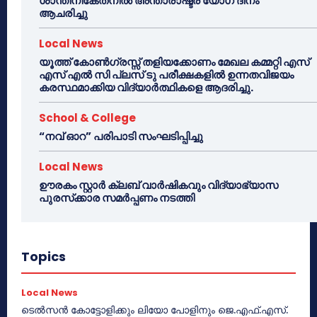
ശാന്തിനികേതനിൽ അന്താരാഷ്ട്ര യോഗ ദിനം
ആചരിച്ചു
Local News
യൂത്ത് കോൺഗ്രസ്സ് തളിയക്കോണം മേഖല കമ്മറ്റി എസ്
എസ് എൽ സി പ്ലസ് ടു പരീക്ഷകളിൽ ഉന്നതവിജയം
കരസ്ഥമാക്കിയ വിദ്യാർത്ഥികളെ ആദരിച്ചു.
School & College
“നവ് ഓറ” പരിപാടി സംഘടിപ്പിച്ചു
Local News
ഊരകം സ്റ്റാർ ക്ലബ് വാർഷികവും വിദ്യാഭ്യാസ
പുരസ്‌ക്കാര സമർപ്പണം നടത്തി
Topics
Local News
ടെൽസൻ കോട്ടോളിക്കും ലിയോ പോളിനും ജെ.എഫ്.എസ്.