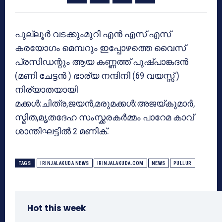
പുല്ലൂർ വടക്കുംമുറി എൻ എസ് എസ്
കരയോഗം മെമ്പറും ഇപ്പോഴത്തെ വൈസ്
പ്രസിഡന്റും ആയ കണ്ണത്ത് പുഷ്‌പാങ്കദൻ
(മണി ചേട്ടൻ ) ഭാര്യ നന്ദിനി (69 വയസ്സ് )
നിര്യാതയായി
മക്കൾ:ചിത്ര,ജയൻ,മരുമക്കൾ:അജയ്കുമാർ,
സ്മിത,മൃതദേഹ സംസ്ക്കരകർമ്മം പാറേമ കാവ്
ശാന്തിഘട്ടിൽ 2 മണിക്.
TAGS
IRINJALAKUDA NEWS
IRINJALAKUDA.COM
NEWS
PULLUR
Hot this week