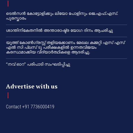
ടെൽസൻ കോട്ടോളിക്കും ലിയോ പോളിനും ജെ.എഫ്.എസ്.
പുരസ്കാരം
ശാന്തിനികേതനിൽ അന്താരാഷ്ട്ര യോഗ ദിനം ആചരിച്ചു
യൂത്ത് കോൺഗ്രസ്സ് തളിയക്കോണം മേഖല കമ്മറ്റി എസ് എസ്
എൽ സി പ്ലസ് ടു പരീക്ഷകളിൽ ഉന്നതവിജയം
കരസ്ഥമാക്കിയ വിദ്യാർത്ഥികളെ ആദരിച്ചു.
“നവ് ഓറ” പരിപാടി സംഘടിപ്പിച്ചു
Advertise with us
Contact +91 7736000419