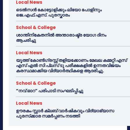
Local News
ടെൽസൻ കോട്ടോളിക്കും ലിയോ പോളിനും
ജെ.എഫ്.എസ്. പുരസ്കാരം
School & College
ശാന്തിനികേതനിൽ അന്താരാഷ്ട്ര യോഗ ദിനം
ആചരിച്ചു
Local News
യൂത്ത് കോൺഗ്രസ്സ് തളിയക്കോണം മേഖല കമ്മറ്റി എസ്
എസ് എൽ സി പ്ലസ് ടു പരീക്ഷകളിൽ ഉന്നതവിജയം
കരസ്ഥമാക്കിയ വിദ്യാർത്ഥികളെ ആദരിച്ചു.
School & College
“നവ് ഓറ” പരിപാടി സംഘടിപ്പിച്ചു
Local News
ഊരകം സ്റ്റാർ ക്ലബ് വാർഷികവും വിദ്യാഭ്യാസ
പുരസ്‌ക്കാര സമർപ്പണം നടത്തി