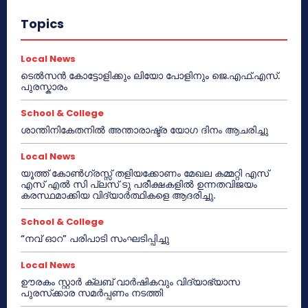
Topics
Local News
ടെൽസൻ കോട്ടോളിക്കും ലിയോ പോളിനും ജെ.എഫ്.എസ്.
പുരസ്കാരം
School & College
ശാന്തിനികേതനിൽ അന്താരാഷ്ട്ര യോഗ ദിനം ആചരിച്ചു
Local News
യൂത്ത് കോൺഗ്രസ്സ് തളിയക്കോണം മേഖല കമ്മറ്റി എസ്
എസ് എൽ സി പ്ലസ് ടു പരീക്ഷകളിൽ ഉന്നതവിജയം
കരസ്ഥമാക്കിയ വിദ്യാർത്ഥികളെ ആദരിച്ചു.
School & College
“നവ് ഓറ” പരിപാടി സംഘടിപ്പിച്ചു
Local News
ഊരകം സ്റ്റാർ ക്ലബ് വാർഷികവും വിദ്യാഭ്യാസ
പുരസ്‌ക്കാര സമർപ്പണം നടത്തി