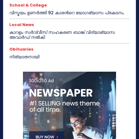
School & College
വിസ്മയം ഉണർത്തി 92 കാരൻറെ യോഗഭ്യാസ പ്രകടനം
Local News
കാറളം സർവ്വീസ് സഹകരണ ബാങ്ക് വിദ്യാഭ്യാസ
അവാർഡ് നൽകി
Obituaries
നിര്യാതനായി