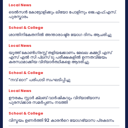
Local News
ടെൽസൻ കോട്ടോളിക്കും ലിയോ പോളിനും ജെ.എഫ്.എസ്.
പുരസ്കാരം
School & College
ശാന്തിനികേതനിൽ അന്താരാഷ്ട്ര യോഗ ദിനം ആചരിച്ചു
Local News
യൂത്ത് കോൺഗ്രസ്സ് തളിയക്കോണം മേഖല കമ്മറ്റി എസ്
എസ് എൽ സി പ്ലസ് ടു പരീക്ഷകളിൽ ഉന്നതവിജയം
കരസ്ഥമാക്കിയ വിദ്യാർത്ഥികളെ ആദരിച്ചു.
School & College
“നവ് ഓറ” പരിപാടി സംഘടിപ്പിച്ചു
Local News
ഊരകം സ്റ്റാർ ക്ലബ് വാർഷികവും വിദ്യാഭ്യാസ
പുരസ്‌ക്കാര സമർപ്പണം നടത്തി
School & College
വിസ്മയം ഉണർത്തി 92 കാരൻറെ യോഗഭ്യാസ പ്രകടനം