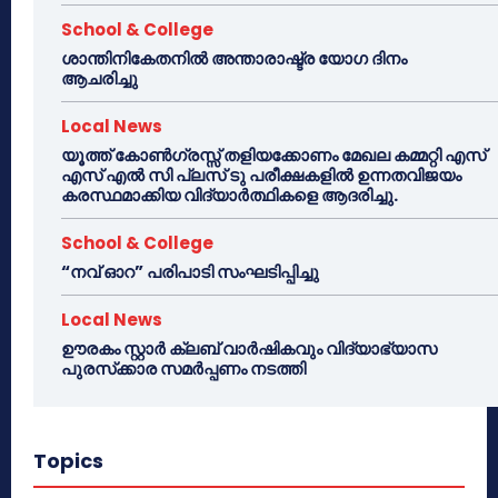
School & College
ശാന്തിനികേതനിൽ അന്താരാഷ്ട്ര യോഗ ദിനം
ആചരിച്ചു
Local News
യൂത്ത് കോൺഗ്രസ്സ് തളിയക്കോണം മേഖല കമ്മറ്റി എസ്
എസ് എൽ സി പ്ലസ് ടു പരീക്ഷകളിൽ ഉന്നതവിജയം
കരസ്ഥമാക്കിയ വിദ്യാർത്ഥികളെ ആദരിച്ചു.
School & College
“നവ് ഓറ” പരിപാടി സംഘടിപ്പിച്ചു
Local News
ഊരകം സ്റ്റാർ ക്ലബ് വാർഷികവും വിദ്യാഭ്യാസ
പുരസ്‌ക്കാര സമർപ്പണം നടത്തി
Topics