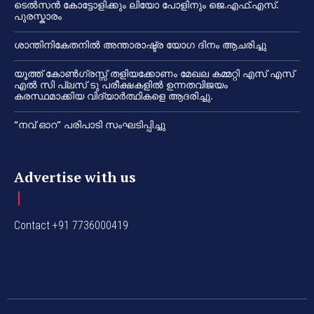
ടെൽസൻ കോട്ടോളിക്കും ലിയോ പോളിനും ജെ.എഫ്.എസ്.
പുരസ്കാരം
ശാന്തിനികേതനിൽ അന്താരാഷ്ട്ര യോഗ ദിനം ആചരിച്ചു
യൂത്ത് കോൺഗ്രസ്സ് തളിയക്കോണം മേഖല കമ്മറ്റി എസ് എസ്
എൽ സി പ്ലസ് ടു പരീക്ഷകളിൽ ഉന്നതവിജയം
കരസ്ഥമാക്കിയ വിദ്യാർത്ഥികളെ ആദരിച്ചു.
“നവ് ഓറ” പരിപാടി സംഘടിപ്പിച്ചു
Advertise with us
Contact +91 7736000419