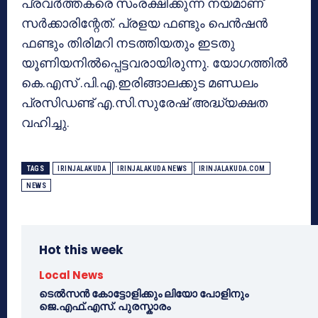
പ്രവർത്തകരെ സംരക്ഷിക്കുന്ന നയമാണ്
സർക്കാരിന്റേത്. പ്രളയ ഫണ്ടും പെൻഷൻ
ഫണ്ടും തിരിമറി നടത്തിയതും ഇടതു
യൂണിയനിൽപ്പെട്ടവരായിരുന്നു. യോഗത്തിൽ
കെ.എസ് .പി.എ.ഇരിങ്ങാലക്കുട മണ്ഡലം
പ്രസിഡണ്ട് എ.സി.സുരേഷ് അദ്ധ്യക്ഷത
വഹിച്ചു.
TAGS
IRINJALAKUDA
IRINJALAKUDA NEWS
IRINJALAKUDA.COM
NEWS
Hot this week
Local News
ടെൽസൻ കോട്ടോളിക്കും ലിയോ പോളിനും
ജെ.എഫ്.എസ്. പുരസ്കാരം