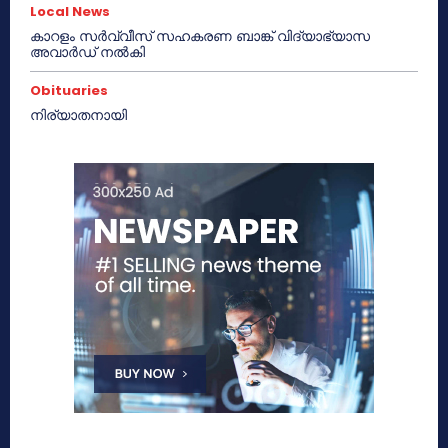
Local News
കാറളം സർവ്വീസ് സഹകരണ ബാങ്ക് വിദ്യാഭ്യാസ
അവാർഡ് നൽകി
Obituaries
നിര്യാതനായി