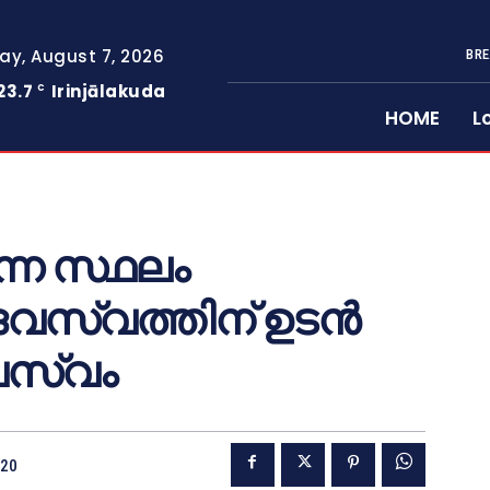
day, August 7, 2026
BRE
23.7
Irinjālakuda
C
HOME
L
ന്ന സ്ഥലം
വസ്വത്തിന് ഉടൻ
വസ്വം
020