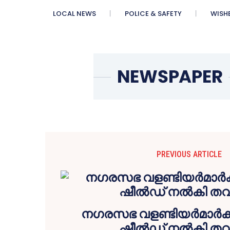
LOCAL NEWS
POLICE & SAFETY
WISH
PREVIOUS ARTICLE
നഗരസഭ വളണ്ടിയർമാർക്
ഷീൽഡ് നൽകി തവ