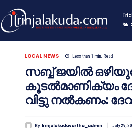
Fri
LOCAL NEWS
Less than 1
min.
Read
സബ്ബ് ജയിൽ ഒഴിയു
കൂടൽമാണിക്യം ദേ
വിട്ടു നൽകണം: ദേ
By
Irinjalakudavartha_admin
July 29, 2