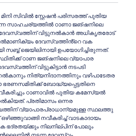
ട മിനി സിവിൽ സ്റ്റേഷൻ പരിസരത്ത് പുതിയ
യുന്ന സാഹചര്യത്തിൽ ഠാണാ ജങ്ഷനിലെ
ം ദേവസ്വത്തിന് വിട്ടുനൽകാൻ അധികൃതരോട്
ടൽമാണിക്യം ദേവസ്വത്തിൻ്റെ വക
 സബ്ബ് ജെയിലിനായി ഉപയോഗിച്ചിരുന്നത്.
്ഥിതിക്ക് ഠാണ ജങ്ഷനിലെ വ്യാപാര
സ്വത്തിന് വിട്ടുകിട്ടാൻ നടപടി
ളം നൽകാനും നിത്യനിദാനത്തിനും വഴിപാടേതര
 ഭരണസമിതിക്ക് ബോദ്ധ്യപ്പെട്ടതിനെ
ൾ നവീകരിച്ചും ഠാണാവിൽ പുതിയ കമേസ്യൽ
 നൽകിയത്. പ്രതിമാസം ഒന്നര
്തിന് വ്യാപാരപ്രാധാന്യമുള്ള സ്ഥലത്തു
്ന് ഒഴിഞ്ഞുവാങ്ങി നവീകരിച്ച് വാടകാദായം
ിക ഭദ്രതയ്ക്കും നിലനില്പിന് പോലും
ഓൺലൈനിൽ നടന്ന ദേവസ്വം