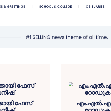
ES & GREETINGS
SCHOOL & COLLEGE
OBITUARIES
കായി ഫേസ്
എം.എൽ.എ ഫണ
നീഷ്
റോഡുകളു