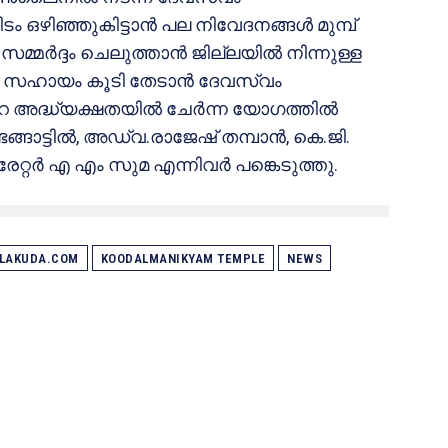
 ഒഴിഞ്ഞുകിട്ടാൻ പല നിവേദനങ്ങൾ മുമ്പ്
സമ്മർദ്ദം ചെലുത്താൻ ജില്ലയിൽ നിന്നുള്ള
ും സഹായം കൂടി തേടാൻ ദേവസ്വം
്റെ അദ്ധ്യക്ഷതയിൽ ചേർന്ന യോഗത്തിൽ
ടേങ്ങാട്ടിൽ, അഡ്വ.രാജേഷ് തമ്പാൻ, കെ.ജി.
േറ്റർ എ എം സുമ എന്നിവർ പങ്കെടുത്തു.
ALAKUDA.COM
KOODALMANIKYAM TEMPLE
NEWS