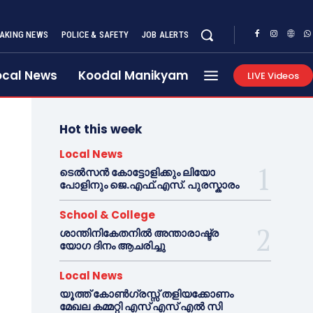
AKING NEWS
POLICE & SAFETY
JOB ALERTS
ocal News
Koodal Manikyam
LIVE Videos
Hot this week
Local News
ടെൽസൻ കോട്ടോളിക്കും ലിയോ
പോളിനും ജെ.എഫ്.എസ്. പുരസ്കാരം
School & College
ശാന്തിനികേതനിൽ അന്താരാഷ്ട്ര
യോഗ ദിനം ആചരിച്ചു
Local News
യൂത്ത് കോൺഗ്രസ്സ് തളിയക്കോണം
മേഖല കമ്മറ്റി എസ് എസ് എൽ സി