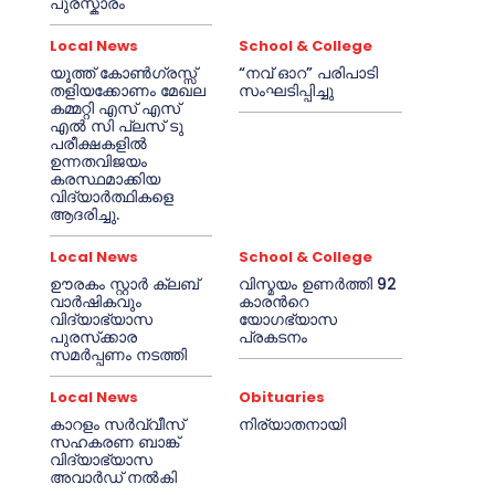
പുരസ്കാരം
Local News
School & College
യൂത്ത് കോൺഗ്രസ്സ്
“നവ് ഓറ” പരിപാടി
തളിയക്കോണം മേഖല
സംഘടിപ്പിച്ചു
കമ്മറ്റി എസ് എസ്
എൽ സി പ്ലസ് ടു
പരീക്ഷകളിൽ
ഉന്നതവിജയം
കരസ്ഥമാക്കിയ
വിദ്യാർത്ഥികളെ
ആദരിച്ചു.
Local News
School & College
ഊരകം സ്റ്റാർ ക്ലബ്
വിസ്മയം ഉണർത്തി 92
വാർഷികവും
കാരൻറെ
വിദ്യാഭ്യാസ
യോഗഭ്യാസ
പുരസ്‌ക്കാര
പ്രകടനം
സമർപ്പണം നടത്തി
Local News
Obituaries
കാറളം സർവ്വീസ്
നിര്യാതനായി
സഹകരണ ബാങ്ക്
വിദ്യാഭ്യാസ
അവാർഡ് നൽകി