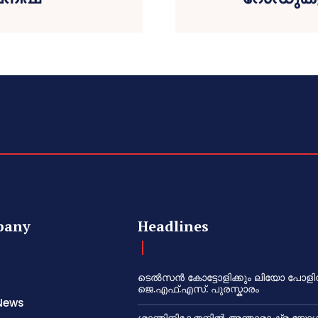
pany
Headlines
ടെൽസൻ കോട്ടോളിക്കും ലിയോ പോളി
ജെ.എഫ്.എസ്. പുരസ്കാരം
News