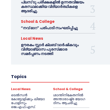
പ്ലസ് ടു പരീക്ഷകളിൽ ഉന്നതവിജയം
കരസ്ഥമാക്കിയ വിദ്യാർത്ഥികളെ
ആദരിച്ചു.
School & College
“നവ് ഓറ” പരിപാടി സംഘടിപ്പിച്ചു
Local News
ഊരകം സ്റ്റാർ ക്ലബ് വാർഷികവും
വിദ്യാഭ്യാസ പുരസ്‌ക്കാര
സമർപ്പണം നടത്തി
Topics
Local News
School & College
ടെൽസൻ
ശാന്തിനികേതനിൽ
കോട്ടോളിക്കും ലിയോ
അന്താരാഷ്ട്ര യോഗ
പോളിനും
ദിനം ആചരിച്ചു
ജെ.എഫ്.എസ്.